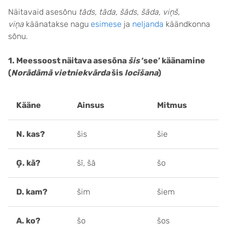
Näitavaid asesõnu
tāds, tāda, šāds, šāda, viņš,
viņa
käänatakse nagu
esimese
ja
neljanda
käändkonna
sõnu.
1. Meessoost näitava asesõna
šis
‘see’ käänamine
(
Norādāmā vietniekvārda
šis
locīšana
)
Kääne
Ainsus
Mitmus
N. kas?
šis
šie
Ģ. kā?
šī, šā
šo
D. kam?
šim
šiem
A. ko?
šo
šos