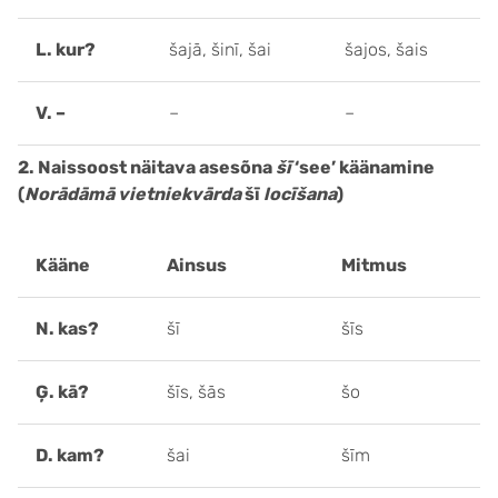
L. kur?
šajā, šinī, šai
šajos, šais
V. –
–
–
2. Naissoost näitava asesõna
šī
‘see’ käänamine
(
Norādāmā vietniekvārda
šī
locīšana
)
Kääne
Ainsus
Mitmus
N. kas?
šī
šīs
Ģ. kā?
šīs, šās
šo
D. kam?
šai
šīm