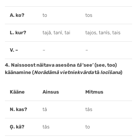
A. ko?
to
tos
L. kur?
tajā, tanī, tai
tajos, tanīs, tais
V. –
–
–
4.
Naissoost näitava asesõna
tā
‘see’ (see, too)
käänamine (
Norādāmā vietniekvārda
tā
locīšana
)
Kääne
Ainsus
Mitmus
N. kas?
tā
tās
Ģ. kā?
tās
to