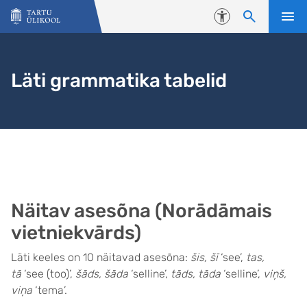
Liigu edasi põhisisu juurde
Juurdepääsetavus
Läti grammatika tabelid
Näitav asesõna (Norādāmais
vietniekvārds)
Läti keeles on 10 näitavad asesõna:
šis, šī
‘see’,
tas,
tā
‘see (too)’,
šāds, šāda
‘selline’,
tāds, tāda
‘selline’,
viņš,
viņa
‘tema’.