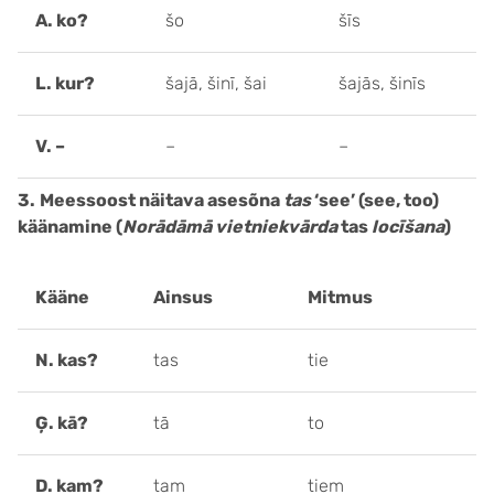
A. ko?
šo
šīs
L. kur?
šajā, šinī, šai
šajās, šinīs
V. –
–
–
3.
Meessoost näitava asesõna
tas
‘see’ (see, too)
käänamine (
Norādāmā vietniekvārda
tas
locīšana
)
Kääne
Ainsus
Mitmus
N. kas?
tas
tie
Ģ. kā?
tā
to
D. kam?
tam
tiem