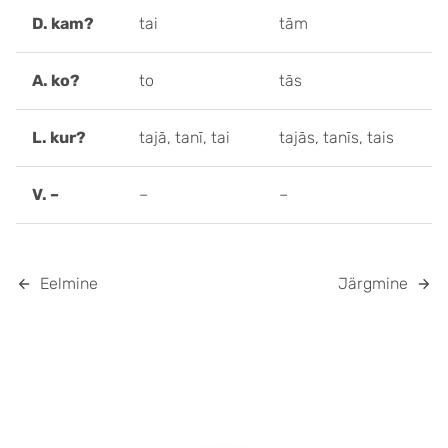
D. kam?
tai
tām
A. ko?
to
tās
L. kur?
tajā, tanī, tai
tajās, tanīs, tais
V. –
–
–
Eelmine
Järgmine