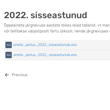
2022. sisseastunud
Õppeainete järgnevuse aastate lõikes leiad tabelist, vt ma
või tellitakse väljastpoolt Tartu ülikooli, nende järgnevuses
ainete_jaotus_2022_sisseastunule.xlsx
ainete_jaotus_2022_sisseastunule.xlsx
Previous