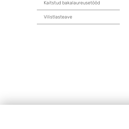
Kaitstud bakalaureusetööd
Vilistlasteave
Footer