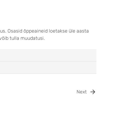
nus. Osasid õppeaineid loetakse üle aasta
 võib tulla muudatusi.
Next