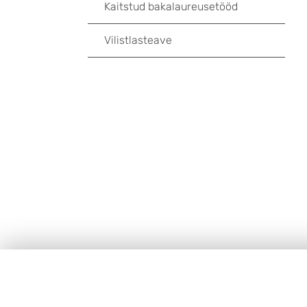
Kaitstud bakalaureusetööd
Vilistlasteave
Footer