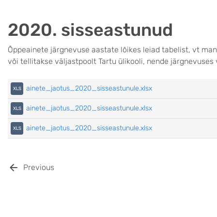
2020. sisseastunud
Õppeainete järgnevuse aastate lõikes leiad tabelist, vt ma
või tellitakse väljastpoolt Tartu ülikooli, nende järgnevuses
ainete_jaotus_2020_sisseastunule.xlsx
ainete_jaotus_2020_sisseastunule.xlsx
ainete_jaotus_2020_sisseastunule.xlsx
Previous