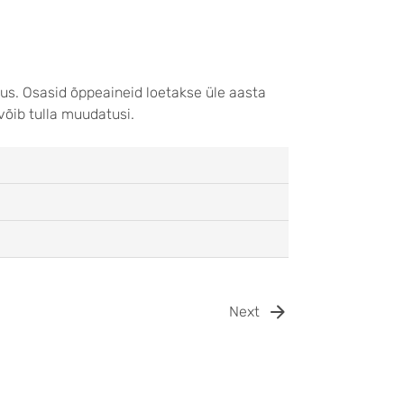
nus. Osasid õppeaineid loetakse üle aasta
 võib tulla muudatusi.
Next