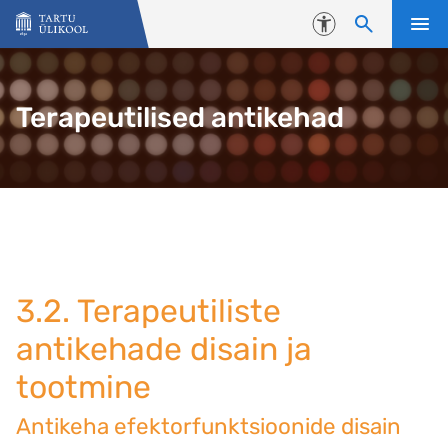
Liigu edasi põhisisu juurde
Juurdepääsetavus
Terapeutilised antikehad
3.2. Terapeutiliste
antikehade disain ja
tootmine
Antikeha efektorfunktsioonide disain