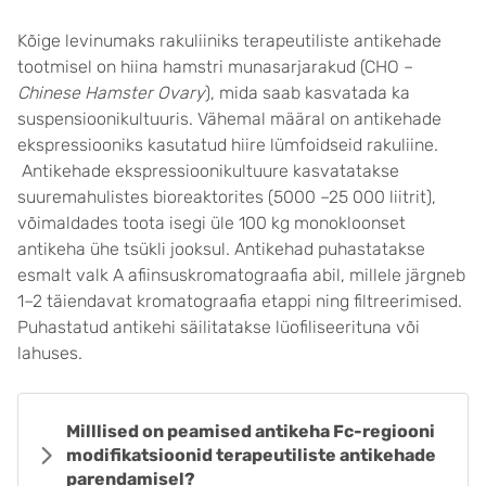
Kõige levinumaks rakuliiniks terapeutiliste antikehade
tootmisel on hiina hamstri munasarjarakud (CHO –
Chinese Hamster Ovary
), mida saab kasvatada ka
suspensioonikultuuris. Vähemal määral on antikehade
ekspressiooniks kasutatud hiire lümfoidseid rakuliine.
Antikehade ekspressioonikultuure kasvatatakse
suuremahulistes bioreaktorites (5000 –25 000 liitrit),
võimaldades toota isegi üle 100 kg monokloonset
antikeha ühe tsükli jooksul. Antikehad puhastatakse
esmalt valk A afiinsuskromatograafia abil, millele järgneb
1–2 täiendavat kromatograafia etappi ning filtreerimised.
Puhastatud antikehi säilitatakse lüofiliseerituna või
lahuses.
Milllised on peamised antikeha Fc-regiooni
modifikatsioonid terapeutiliste antikehade
parendamisel?