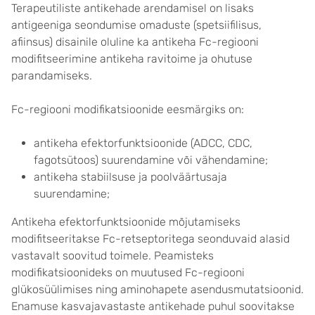
Terapeutiliste antikehade arendamisel on lisaks
antigeeniga seondumise omaduste (spetsiifilisus,
afiinsus) disainile oluline ka antikeha Fc-regiooni
modifitseerimine antikeha ravitoime ja ohutuse
parandamiseks.
Fc-regiooni modifikatsioonide eesmärgiks on:
antikeha efektorfunktsioonide (ADCC, CDC,
fagotsütoos) suurendamine või vähendamine;
antikeha stabiilsuse ja poolväärtusaja
suurendamine;
Antikeha efektorfunktsioonide mõjutamiseks
modifitseeritakse Fc-retseptoritega seonduvaid alasid
vastavalt soovitud toimele. Peamisteks
modifikatsioonideks on muutused Fc-regiooni
glükosüülimises ning aminohapete asendusmutatsioonid.
Enamuse kasvajavastaste antikehade puhul soovitakse