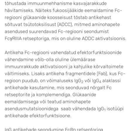
tõhustada immuunmehhanisme kasvajarakkude
hävitamiseks. Näiteks fukoosijääkide eemaldamine Fc-
regiooni glükaanide koosseisust tõstab antikehast
sõltuvat tsütotoksilisust (ADCC), mitmed aminohapete
asendused suurendavad Fc-regiooni seondumist
FcγRIIIA retseptoriga, mis on oluline ADDC aktivatsioonis.
Antikeha Fc-regiooni vahendatud efektorfunktsioonide
vähendamine võib-olla oluline ülemäärase
immuunrakkude aktivatsiooni ja kahjulike kõrvaltoimete
vältimiseks. Lisaks antikeha fragmentidele (Fab), kus Fc-
regioon puudub, on võimaluseks IgG
või IgG
alaklassi
2
4
antikehade kasutamine, mis seonduvad nõrgalt Fc
retseptorite ja komplemendiga. Glükaanide
eemaldamisega või teatud aminohapete
asendusmutatsioonidega saab vähendada IgG
isotüüpi
1
antikehade efektorfunktsioone.
IgG antikehade seondumine FcRn retseptoriga