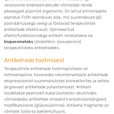
veresoonte endoteelirakkudel võimaldab nende
pikaaegset püsimist organismis. On leitud aminohapete
asendusi FcRn seonduvas alas, mis suurendavad IgG
poolväärtusaega veelgi ja tõstavad terapeutiliste
antikehade efektiivsust. Optimeeritud
efektorfunktsioonidega antikehi nimetatakse ka
bioparemateks
(
biobetters, biosuperiors
)
terapeutilisteks antikehadeks.
Antikehade tootmisest
Terapeutiliste antikehade tootmisprotsess on
mitmeetapiline, koosnedes rekombinantsete antikehade
ekspressioonist suuremahulistes bioreaktorites ja sellele
järgnevast antikehade puhastamisest. Antikehi
toodetakse peamiselt eukarüootsetes rakuliinides,
võimaldades antikehale omaseid translatsioonijärgseid
modifikatsioone (glükosüülimine). Antikeha fragmente on
võimalik toota ka bakterkultuuris.