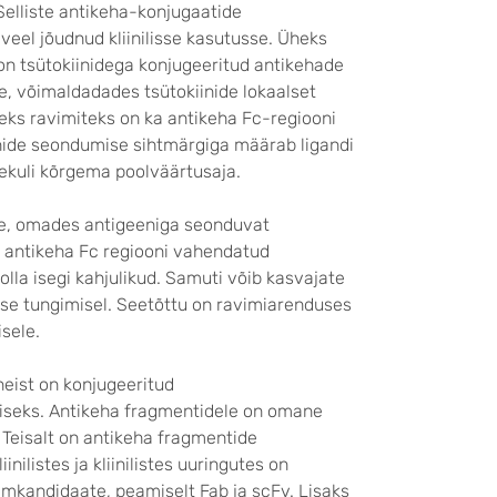
elliste antikeha-konjugaatide
eel jõudnud kliinilisse kasutusse. Üheks
 on tsütokiinidega konjugeeritud antikehade
, võimaldadades tsütokiinide lokaalset
eks ravimiteks on ka antikeha Fc-regiooni
ide seondumise sihtmärgiga määrab ligandi
lekuli kõrgema poolväärtusaja.
ale, omades antigeeniga seonduvat
le antikeha Fc regiooni vahendatud
lla isegi kahjulikud. Samuti võib kasvajate
sse tungimisel. Seetõttu on ravimiarenduses
sele.
neist on konjugeeritud
iseks. Antikeha fragmentidele on omane
Teisalt on antikeha fragmentide
ilistes ja kliinilistes uuringutes on
mkandidaate, peamiselt Fab ja scFv. Lisaks