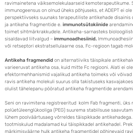
ravimainetena väiksemolekulaarseid kemoterapeutikume. S
immunogeensus on olnud üheks põhjuseks, et ADEPT ei ole v
perspektiivseks suunaks terapeutiliste antikehade disainis
ja antikeha fragmentide e.
immunotsütokiinide
arendamine
toimet sihtmärkrakkudele. Antikeha-sarnasteks bioloogilist
sisaldavad liitvalgud –
immunoadhesiinid.
Immunoadhesiin
või retseptori ekstratsellulaarne osa, Fc-regioon tagab mo
Antikeha fragmendid
on alternatiiviks täispikale antikeh
varieeruvat antikeha osa, kuid mitte Fc regiooni. Alati ei o
efektormehhanismid vajalikud antikeha toimeks või võivad o
ravis antikeha molekuli suurus olla takistuseks kasvajakoe
olulist tähelepanu pööratud antikeha fragmentide arendami
Seni on ravimitena registreeritud kolm Fab fragmenti, üks 
polüetüleenglükooliga (PEG) suurema stabiilsuse saavutam
lühem poolväärtusaeg võrreldes täispikkade antikehadega. 
tootmiskulud madalamad kui täispikkadel antikehadel. Prekliin
märkimisväärne hulk antikeha fragmentidel põhinevaid ravi