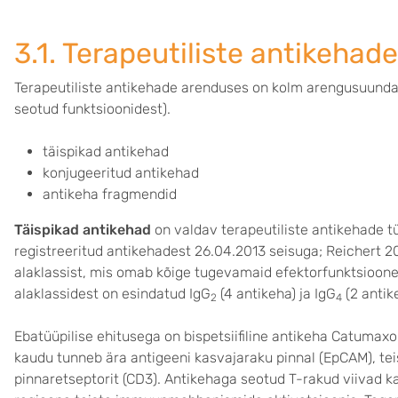
3.1. Terapeutiliste antikehad
Terapeutiliste antikehade arenduses on kolm arengusuunda l
seotud funktsioonidest).
täispikad antikehad
konjugeeritud antikehad
antikeha fragmendid
Täispikad antikehad
on valdav terapeutiliste antikehade 
registreeritud antikehadest 26.04.2013 seisuga; Reichert 
alaklassist, mis omab kõige tugevamaid efektorfunktsioone 
alaklassidest on esindatud IgG
(4 antikeha) ja IgG
(2 antik
2
4
Ebatüüpilise ehitusega on bispetsiifiline antikeha Catum
kaudu tunneb ära antigeeni kasvajaraku pinnal (EpCAM), t
pinnaretseptorit (CD3). Antikehaga seotud T-rakud viivad ka