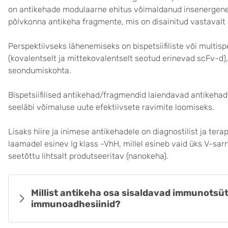
on antikehade modulaarne ehitus võimaldanud insenergeneet
põlvkonna antikeha fragmente, mis on disainitud vastaval
Perspektiivseks lähenemiseks on bispetsiifiliste või multisp
(kovalentselt ja mittekovalentselt seotud erinevad scFv-d
seondumiskohta.
Bispetsiifilised antikehad/fragmendid laiendavad antikeh
seeläbi võimaluse uute efektiivsete ravimite loomiseks.
Lisaks hiire ja inimese antikehadele on diagnostilist ja tera
laamadel esinev Ig klass -VhH, millel esineb vaid üks V-sa
seetõttu lihtsalt produtseeritav (nanokeha).
Millist antikeha osa sisaldavad immunotsütok
immunoadhesiinid?