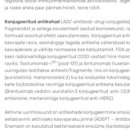
regioona teiste immuunmehhanismide aktivatsioonis. Tegem
ja raske ahela paar pärineb hiirelt, teine rotilt.
Konjugeeritud antikehad
(
ADC-antibody-drug conjugates
fragmendist ja sellega kovalentselt seotud biomolekulist, ra
toimivad soovitud efekti saavutamiseks. Konjugeeritud ant
kasvajate ravis, eesmärgiga tagada antikeha vahendusel kas
kasvajakoele ja vältida normaalse koe kahjustamist. FDA po
kaks radionukliidiga konjugeeritud CD20 vastast hiire mon
131
raviks: Tositumomab-I
(jood-131) ja Ibritumomab tiuxetan (ü
uuringutes testitakse antikehi/fragmente, mis on konjugee
(auristatiinid, maitansinoidid jt) kui ka looduslike toksiini
kahe tsütotoksilise ravimiga konjugeeritud antikeha kasut
(Brentuximab vedotin; auristatiin E konjugeeritud anti-CD3
emtansine; mertansiiniga konjugeeritud anti-HER2).
Aktiivne uurimissuund on antikehade konjugeerimine ensü
eellasravimi aktiivseks kasvajaraku pinnal (ADEPT –
Antibo
Enamasti on kasutatud bakteriaalseid ensüüme (karboksüpe