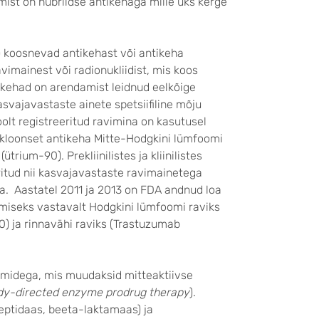
ist on hübriidse antikehaga mille üks kerge
) koosnevad antikehast või antikeha
vimainest või radionukliidist, mis koos
ikehad on arendamist leidnud eelkõige
vajavastaste ainete spetsiifiline mõju
olt registreeritud ravimina on kasutusel
okloonset antikeha Mitte-Hodgkini lümfoomi
trium-90). Prekliinilistes ja kliinilistes
ritud nii kasvajavastaste ravimainetega
dega. Aastatel 2011 ja 2013 on FDA andnud loa
amiseks vastavalt Hodgkini lümfoomi raviks
0) ja rinnavähi raviks (Trastuzumab
ümidega, mis muudaksid mitteaktiivse
dy-directed enzyme prodrug therapy
).
ptidaas, beeta-laktamaas) ja