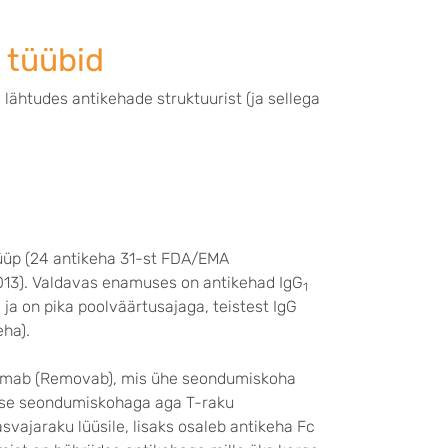
e tüübid
ähtudes antikehade struktuurist (ja sellega
tüüp (24 antikeha 31-st FDA/EMA
2013). Valdavas enamuses on antikehad IgG
1
ja on pika poolväärtusajaga, teistest IgG
eha).
axomab (Removab), mis ühe seondumiskoha
eise seondumiskohaga aga T-raku
svajaraku lüüsile, lisaks osaleb antikeha Fc