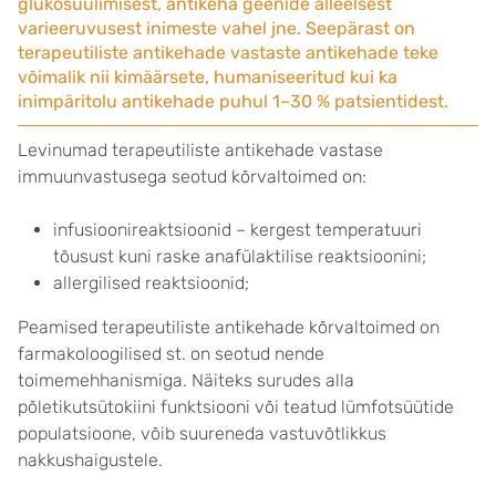
glükosüülimisest, antikeha geenide alleelsest
varieeruvusest inimeste vahel jne. Seepärast on
terapeutiliste antikehade vastaste antikehade teke
võimalik nii kimäärsete, humaniseeritud kui ka
inimpäritolu antikehade puhul 1–30 % patsientidest.
Levinumad terapeutiliste antikehade vastase
immuunvastusega seotud kõrvaltoimed on:
infusioonireaktsioonid – kergest temperatuuri
tõusust kuni raske anafülaktilise reaktsioonini;
allergilised reaktsioonid;
Peamised terapeutiliste antikehade kõrvaltoimed on
farmakoloogilised st. on seotud nende
toimemehhanismiga. Näiteks surudes alla
põletikutsütokiini funktsiooni või teatud lümfotsüütide
populatsioone, võib suureneda vastuvõtlikkus
nakkushaigustele.