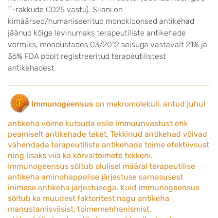
1
T-rakkude CD25 vastu). Siiani on
kimäärsed/humaniseeritud monokloonsed antikehad
jäänud kõige levinumaks terapeutiliste antikehade
vormiks, moodustades 03/2012 seisuga vastavalt 21% ja
36% FDA poolt registreeritud terapeutilistest
antikehadest.
Immunogeensus
on makromolekuli, antud juhul
antikeha võime kutsuda esile immuunvastust ehk
peamiselt antikehade teket. Tekkinud antikehad võivad
vähendada terapeutiliste antikehade toime efektiivsust
ning lisaks viia ka kõrvaltoimete tekkeni.
Immunogeensus sõltub olulisel määral terapeutilise
antikeha aminohappelise järjestuse sarnasusest
inimese antikeha järjestusega. Kuid immunogeensus
sõltub ka muudest faktoritest nagu antikeha
manustamisviisist, toimemehhanismist,