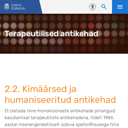
Liigu edasi põhisisu juurde
Juurdepääsetavus
Terapeutilised antikehad
2.2. Kimäärsed ja
humaniseeritud antikehad
Et ületada hiire monokloonsete antikehade piiranguid
kasutamisel terapeutiliste antikehadena, liideti 1984.
aastal insenergeneetiliselt sobiva spetsiifilisusega hiire