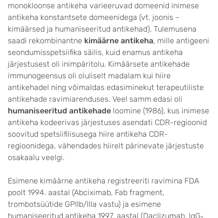
monokloonse antikeha varieeruvad domeenid inimese
antikeha konstantsete domeenidega (vt. joonis –
kimäärsed ja humaniseeritud antikehad). Tulemusena
saadi rekombinantne
kimäärne antikeha
, mille antigeeni
seondumisspetsiifika säilis, kuid enamus antikeha
järjestusest oli inimpäritolu. Kimäärsete antikehade
immunogeensus oli oluliselt madalam kui hiire
antikehadel ning võimaldas edasiminekut terapeutiliste
antikehade ravimiarenduses. Veel samm edasi oli
humaniseeritud antikehade
loomine (1986), kus inimese
antikeha kodeerivas järjestuses asendati CDR-regioonid
soovitud spetsiifilisusega hiire antikeha CDR-
regioonidega, vähendades hiirelt pärinevate järjestuste
osakaalu veelgi.
Esimene kimäärne antikeha registreeriti ravimina FDA
poolt 1994. aastal (Abciximab, Fab fragment,
trombotsüütide GPIIb/IIIa vastu) ja esimene
humaniseeritud antikeha 1997. aastal (Daclizumab, IgG
,