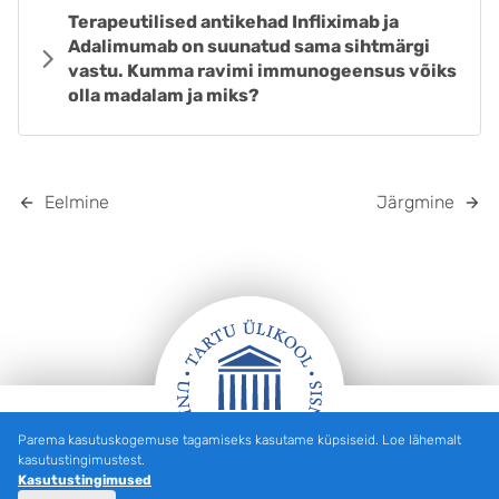
Terapeutilised antikehad Infliximab ja
Adalimumab on suunatud sama sihtmärgi
vastu. Kumma ravimi immunogeensus võiks
olla madalam ja miks?
Eelmine
Järgmine
Parema kasutuskogemuse tagamiseks kasutame küpsiseid. Loe lähemalt
Jalus
kasutustingimustest.
Kasutustingimused