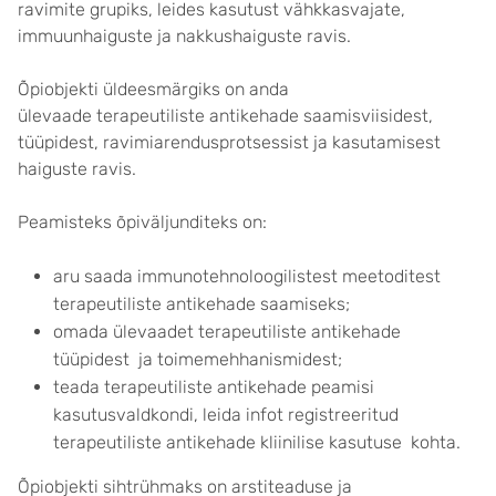
ravimite grupiks, leides kasutust vähkkasvajate,
immuunhaiguste ja nakkushaiguste ravis.
Õpiobjekti üldeesmärgiks on anda
ülevaade terapeutiliste antikehade saamisviisidest,
tüüpidest, ravimiarendusprotsessist ja kasutamisest
haiguste ravis.
Peamisteks õpiväljunditeks on:
aru saada immunotehnoloogilistest meetoditest
terapeutiliste antikehade saamiseks;
omada ülevaadet terapeutiliste antikehade
tüüpidest ja toimemehhanismidest;
teada terapeutiliste antikehade peamisi
kasutusvaldkondi, leida infot registreeritud
terapeutiliste antikehade kliinilise kasutuse kohta.
Õpiobjekti sihtrühmaks on arstiteaduse ja