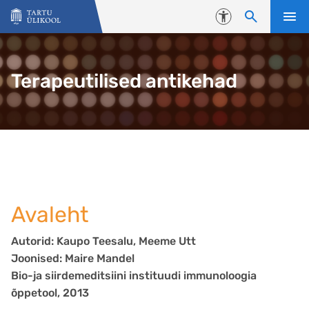
Liigu edasi põhisisu juurde
Juurdepääsetavus
Terapeutilised antikehad
Avaleht
Autorid: Kaupo Teesalu, Meeme Utt
Joonised: Maire Mandel
Bio-ja siirdemeditsiini instituudi immunoloogia
õppetool, 2013