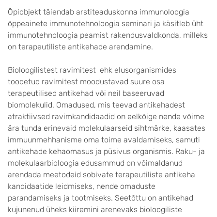
Õpiobjekt täiendab arstiteaduskonna immunoloogia
õppeainete immunotehnoloogia seminari ja käsitleb üht
immunotehnoloogia peamist rakendusvaldkonda, milleks
on terapeutiliste antikehade arendamine.
Bioloogilistest ravimitest ehk elusorganismides
toodetud ravimitest moodustavad suure osa
terapeutilised antikehad või neil baseeruvad
biomolekulid. Omadused, mis teevad antikehadest
atraktiivsed ravimkandidaadid on eelkõige nende võime
ära tunda erinevaid molekulaarseid sihtmärke, kaasates
immuunmehhanisme oma toime avaldamiseks, samuti
antikehade kehaomasus ja püsivus organismis. Raku- ja
molekulaarbioloogia edusammud on võimaldanud
arendada meetodeid sobivate terapeutiliste antikeha
kandidaatide leidmiseks, nende omaduste
parandamiseks ja tootmiseks. Seetõttu on antikehad
kujunenud üheks kiiremini arenevaks bioloogiliste