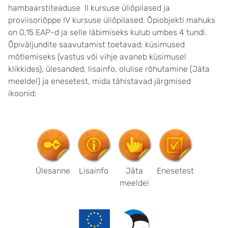
hambaarstiteaduse II kursuse üliõpilased ja
proviisoriõppe IV kursuse üliõpilased. Õpiobjekti mahuks
on 0,15 EAP-d ja selle läbimiseks kulub umbes 4 tundi.
Õpiväljundite saavutamist toetavad: küsimused
mõtlemiseks (vastus või vihje avaneb küsimusel
klikkides), ülesanded, lisainfo, olulise rõhutamine (Jäta
meelde!) ja enesetest, mida tähistavad järgmised
ikoonid:
Ülesanne
Lisainfo
Jäta
Enesetest
meelde!