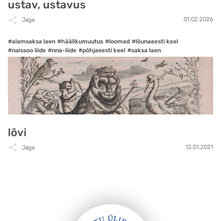
ustav, ustavus
01.02.2026
Jaga
#alamsaksa laen
#häälikumuutus
#loomad
#lõunaeesti keel
#naissoo liide
#nna-liide
#põhjaeesti keel
#saksa laen
lõvi
12.01.2021
Jaga