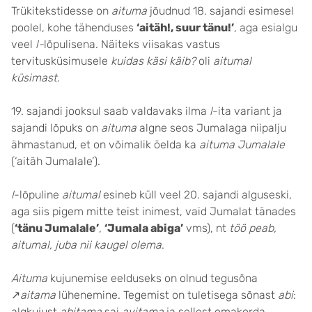
Trükitekstidesse on
aituma
jõudnud 18. sajandi esimesel
poolel, kohe tähenduses
‘aitäh!, suur tänu!’
, aga esialgu
veel
l-
lõpulisena. Näiteks viisakas vastus
tervitusküsimusele
kuidas käsi käib?
oli
aitumal
küsimast
.
19. sajandi jooksul saab valdavaks ilma
l
-ita variant ja
sajandi lõpuks on
aituma
algne seos Jumalaga niipalju
ähmastanud, et on võimalik öelda ka
aituma Jumalale
(‘aitäh Jumalale’).
l
-lõpuline
aitumal
esineb küll veel 20. sajandi alguseski,
aga siis pigem mitte teist inimest, vaid Jumalat tänades
(
‘tänu Jumalale’
,
‘Jumala abiga’
vms), nt
töö peab,
aitumal, juba nii kaugel olema
.
Aituma
kujunemise eelduseks on olnud tegusõna
↗
aitama
lühenemine. Tegemist on tuletisega sõnast
abi
:
algkujust
abitama
sai
avitama
ja sellest omakorda