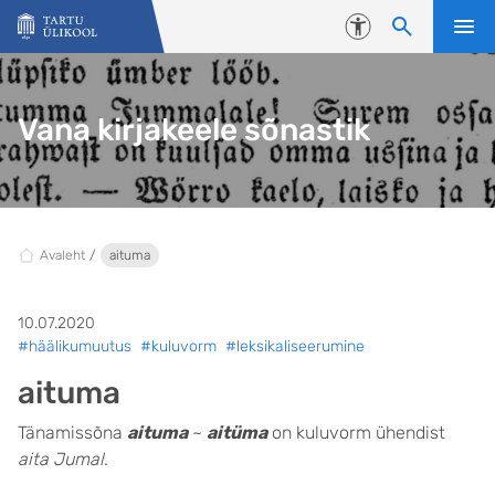
Liigu edasi põhisisu juurde
Juurdepääsetavus
Vana kirjakeele sõnastik
Avaleht
aituma
10.07.2020
#häälikumuutus
#kuluvorm
#leksikaliseerumine
aituma
Tänamissõna
aituma
~
aitüma
on kuluvorm ühendist
aita Jumal
.