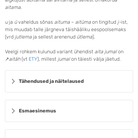
aitama
.
u
ja
ü
vaheldus sõnas
aituma
~
aitüma
on tingitud
j-
ist,
mis muudab talle järgneva täishääliku eespoolsemaks
(vrd
jutlema
ja sellest arenenud
ütlema
).
Veelgi rohkem kulunud variant ühendist
aita jumal
on
↗
aitäh
(vt
ETY
), millest
jumal
on täiesti välja jäetud.
Tähendused ja näitelaused
Esmaesinemus