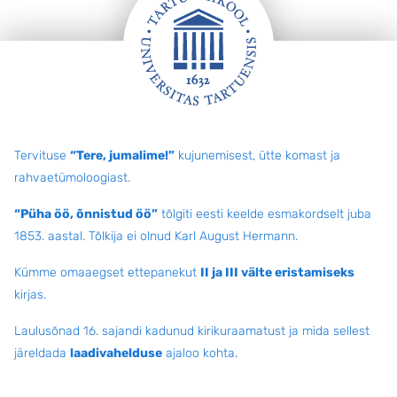
Jalus
Tervituse
“Tere, jumalime!”
kujunemisest, ütte komast ja
rahvaetümoloogiast.
“Püha öö, õnnistud öö”
tõlgiti eesti keelde esmakordselt juba
1853. aastal. Tõlkija ei olnud Karl August Hermann.
Kümme omaaegset ettepanekut
II ja III välte eristamiseks
kirjas.
Laulusõnad 16. sajandi kadunud kirikuraamatust ja mida sellest
järeldada
laadivahelduse
ajaloo kohta
.