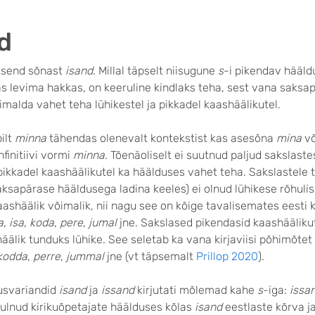
d
isend sõnast
isand
. Millal täpselt niisugune
s
-i pikendav hääld
as levima hakkas, on keeruline kindlaks teha, sest vana saksa
võimalda vahet teha lühikestel ja pikkadel kaashäälikutel.
pilt
minna
tähendas olenevalt kontekstist kas asesõna
mina
võ
nfinitiivi vormi
minna
. Tõenäoliselt ei suutnud paljud sakslaste
 pikkadel kaashäälikutel ka häälduses vahet teha. Sakslastele 
aksapärase hääldusega ladina keeles) ei olnud lühikese rõhulis
kaashäälik võimalik, nii nagu see on kõige tavalisemates eesti 
a
,
isa
,
koda
,
pere
,
jumal
jne. Sakslased pikendasid kaashäälikut
häälik tunduks lühike. See seletab ka vana kirjaviisi põhimõtet
kodda
,
perre
,
jummal
jne (vt täpsemalt
Prillop 2020
).
dusvariandid
isand
ja
issand
kirjutati mõlemad kahe
s
-iga:
issa
ulnud kirikuõpetajate häälduses kõlas
isand
eestlaste kõrva ja