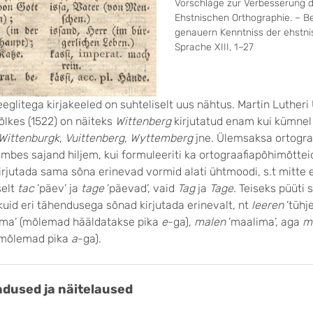
Vorschläge zur Verbesserung d
Ehstnischen Orthographie. – Be
genauern Kenntniss der ehstn
Sprache XIII, 1–27
eeglitega kirjakeeled on suhteliselt uus nähtus. Martin Lutheri
õlkes (1522) on näiteks
Wittenberg
kirjutatud enam kui kümnel
Wittenburgk
,
Vuittenberg
,
Wyttemberg
jne. Ülemsaksa ortograa
mbes sajand hiljem, kui formuleeriti ka ortograafiapõhimõttei
kirjutada sama sõna erinevad vormid alati ühtmoodi, s.t mitte
selt
tac
’päev’ ja
tage
’päevad’, vaid
Tag
ja
Tage
. Teiseks püüti
uid eri tähendusega sõnad kirjutada erinevalt, nt
leeren
’tühj
ma’ (mõlemad hääldatakse pika
e
-ga),
malen
’maalima’, aga
m
(mõlemad pika
a
-ga).
dused ja näitelaused