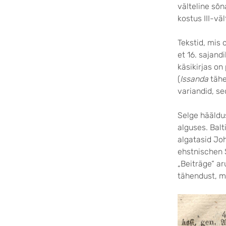
välteline sõn
kostus III-vä
Tekstid, mis 
et 16. sajandi
käsikirjas on
(
Issanda
tähe
variandid, se
Selge hääld
alguses. Balt
algatasid Jo
ehstnischen 
„Beiträge“ ar
tähendust, mi