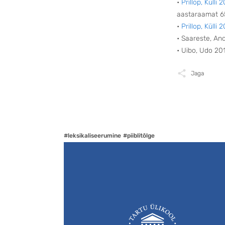
•
Prillop, Külli 
aastaraamat 65
•
Prillop, Külli 
• Saareste, An
• Uibo, Udo 20
Jaga
#leksikaliseerumine
#piiblitõlge