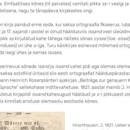
a. Emfaatilises kõnes (nt palvetes) venitati pikka
ss
-i veelgi ja
ltelisena, nagu ta tänapäeva kirjakeeles ongi.
on kirja pandud enne seda, kui saksa ortograafia fikseerus, lub
l ja 17. sajandi I poolel ei olnud hääldusviis
issand
veel üleüldin
 pikk
ss
kirjutatud kahe tähega näiteks sõnas
cysse
(loe:
sisse
nduses) on ühe
s
-iga. Turu käsikirjas esinevad mõlemad ortog
da isegi ühes ja samas lauses.
userinevus sõnade
isand
ja
issand
vahel pidi aga olemas olema 
isaksa estofiilid üritasid siis eesti ortograafiat häälduspärasta
hann Heinrich Rosenplänteri ajakirjas „Beiträge zur genauern 
Sprache“ sellekohase mõttevahetuse. 1821. aastal mainib J. 
utelus kirjapildi
issand
kahesugust hääldust ja
s
-i pikkusest o
s kinnitab eristuse olemasolu eestlaste kõnes.
Hirschhausen, J. 1821. Ueber e