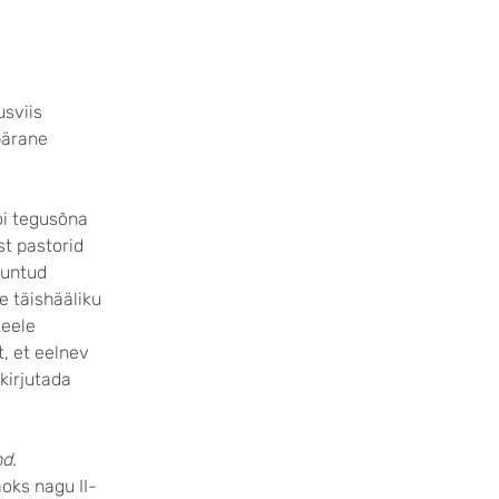
usviis
pärane
i tegusõna
st pastorid
tuntud
e täishääliku
keele
, et eelnev
 kirjutada
nd
.
oks nagu II-