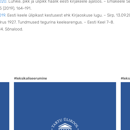
2020
. Lühike, pikk ja ülipikk häälik eesti kirjakeele ajaloos. – Emakeele Se
 (2019), 164–191.
2019
. Eesti keele ülipikast kestusest ehk Kirjaoskuse lugu. – Sirp, 13.09.2
drus 1927. Tundmused tegurina keelearengus. – Eesti Keel 7–8.
14. Sõnalood.
#leksikaliseerumine
#leks