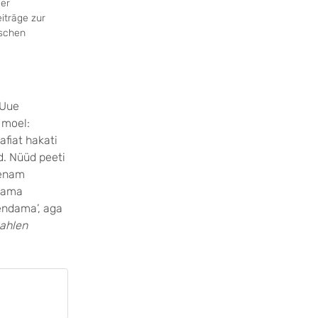
er
iträge zur
ischen
 Uue
 moel:
fiat hakati
d. Nüüd peeti
 enam
 sama
endama’, aga
ahlen