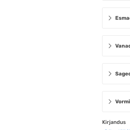
Esma
Vanad
Sage
Vormi
Kirjandus