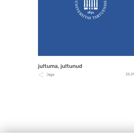
jultuma, jultunud
25.0
Jaga