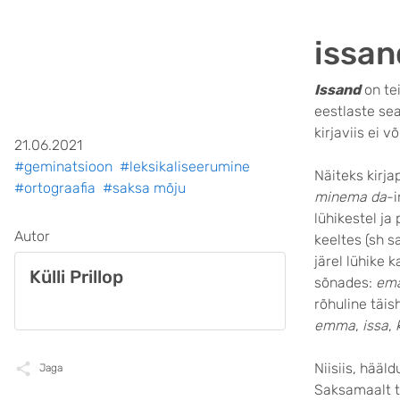
issan
Issand
on te
eestlaste se
kirjaviis ei 
21.06.2021
#geminatsioon
#leksikaliseerumine
Näiteks kirja
#ortograafia
#saksa mõju
minema
da
-i
lühikestel ja
Autor
keeltes (sh s
järel lühike 
Külli Prillop
sõnades:
em
rõhuline täis
emma
,
issa
,
Niisiis, hääl
Jaga
Saksamaalt t