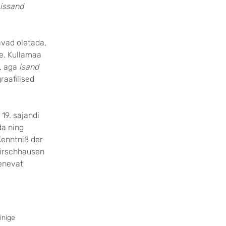
issand
avad oletada,
e. Kullamaa
), aga
isand
raafilised
19. sajandi
da ning
Kenntniß der
Hirschhausen
lenevat
inige