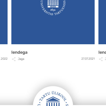
lendega
len
1.2022
27.07.2021
Jaga