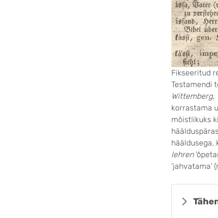
Fikseeritud r
Testamendi t
Wittemberg
,
korrastama u
mõistlikuks 
häälduspära
hääldusega, k
lehren
’õpeta
’jahvatama’ 
Tähen