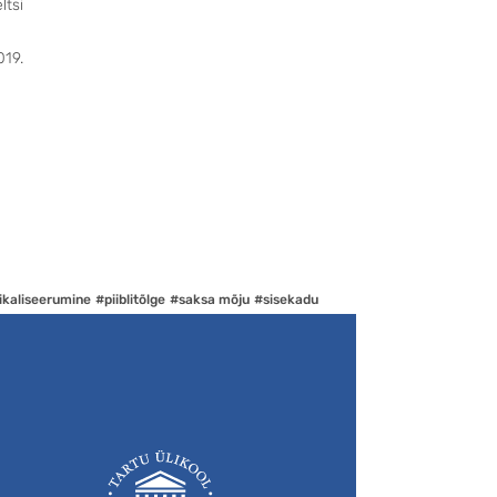
ltsi
019.
ikaliseerumine
#piiblitõlge
#saksa mõju
#sisekadu