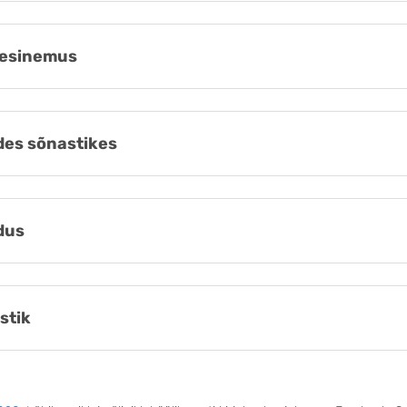
esinemus
es sõnastikes
dus
stik