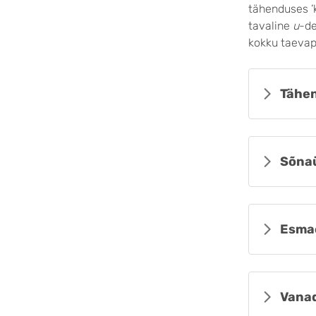
tähenduses ’
tavaline
u
-de
kokku taevap
Tähen
Sõna
Esma
Vanad