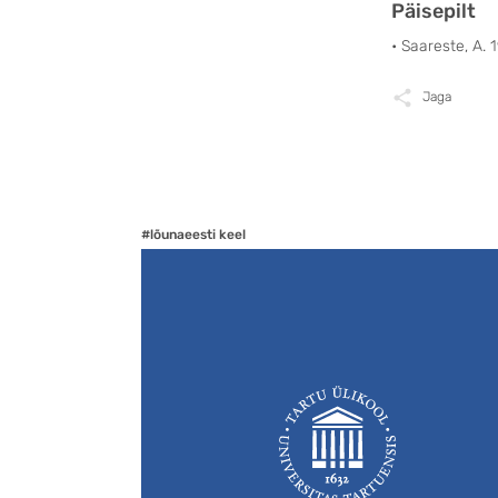
Päisepilt
• Saareste, A. 
Jaga
#lõunaeesti keel