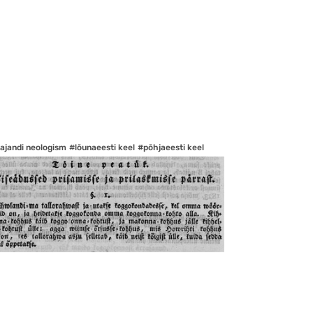
sajandi neologism
#lõunaeesti keel
#põhjaeesti keel