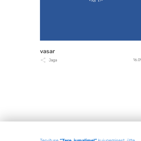
vasar
16.0
Jaga
Tervituse
“Tere, jumalime!”
kujunemisest, ütte