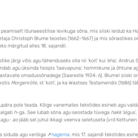
peamiselt lõunaeestilise levikuga sõna, mis siiski leidub ka H
taja Christoph Blume teostes (1662–1667) ja mis sõnastikes o
eks märgitud alles 18. sajandil.
tike järgi võis
agu
tähenduseks olla nii ’koit’ kui ’eha’. Andrus
endab
agu
üksinda hoopis ’taevapuna’, hommikune ja õhtune a
vastavate omadussõnadega (Saareste 1924: 6). Blumel siiski o
kstis
Morgenröte
, st ’koit’, ja ka Wastses Testamendis (1686) 
upära pole teada. Kõige vanemates tekstides esineb
agu
vald
 algab
h
-ga. See lubab sõna
agu
seostada tüvega
hakk
’algus’
>
agu
:
ao
jääb sel juhul ikkagi veenva seletuseta (vrd Kettunen 
ks siduda
agu
verbiga ↗
hagema
, mis 17. sajandi tekstides esin