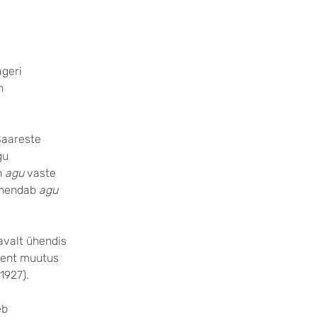
ageri
n
 Saareste
gu
n
agu
vaste
tähendab
agu
avalt ühendis
, ent muutus
1927).
eb