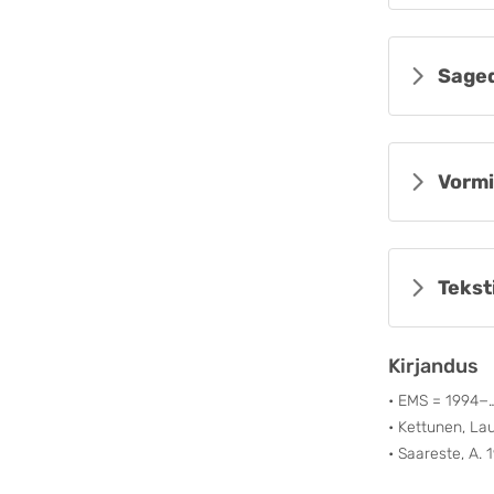
Sage
Vormi
Tekst
Kirjandus
• EMS = 1994−
• Kettunen, Laur
• Saareste, A. 