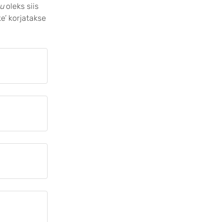
u
oleks siis
e’ korjatakse