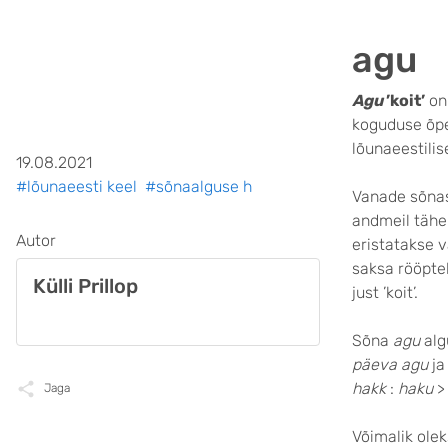
agu
Agu
’koit’
on 
koguduse õpe
lõunaeestilis
19.08.2021
#lõunaeesti keel
#sõnaalguse h
Vanade sõnas
andmeil täh
Autor
eristatakse 
saksa rööpte
Külli Prillop
just ’koit’.
Sõna
agu
alg
päeva agu
ja
hakk
:
haku
Jaga
Võimalik ole