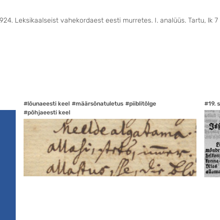
1924. Leksikaalseist vahekordaest eesti murretes. I. analüüs. Tartu, lk 7
#lõunaeesti keel
#määrsõnatuletus
#piiblitõlge
#19. 
#põhjaeesti keel