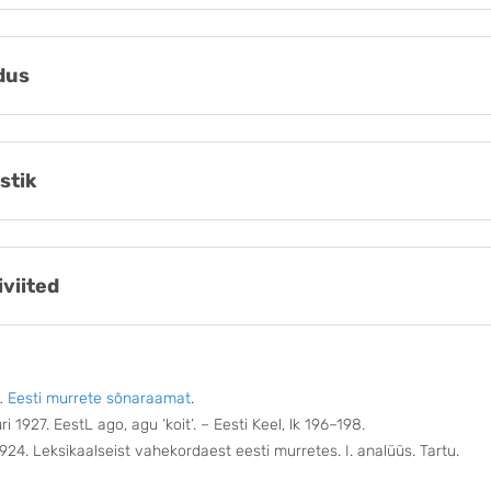
dus
stik
iviited
…
Eesti murrete sõnaraamat
.
i 1927. EestL ago, agu ‘koit’. – Eesti Keel, lk 196–198.
1924. Leksikaalseist vahekordaest eesti murretes. I. analüüs. Tartu.