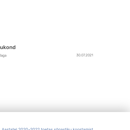
gukond
30.07.2021
Jaga
Aastatel 2020–2022 toetas sõnastiku koostamist