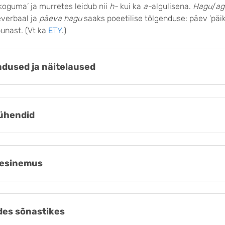
koguma’ ja murretes leidub nii
h-
kui ka
a-
algulisena.
Hagu
/
ag
verbaal ja
päeva hagu
saaks poeetilise tõlgenduse: päev ’päik
unast. (Vt ka
ETY
.)
dused ja näitelaused
ühendid
esinemus
es sõnastikes