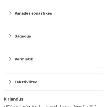
Vanades sõnastikes
Sagedus
Vormistik
Tekstiviited
Kirjandus
• ETY = Metsmägi, Iris; Sedrik, Meeli; Soosaar, Sven-Erik 2012.