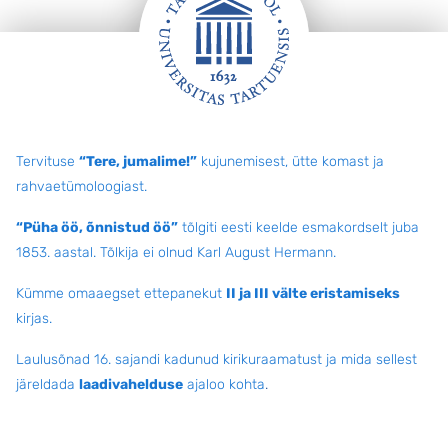
Jalus
Tervituse
“Tere, jumalime!”
kujunemisest, ütte komast ja
rahvaetümoloogiast.
“Püha öö, õnnistud öö”
tõlgiti eesti keelde esmakordselt juba
1853. aastal. Tõlkija ei olnud Karl August Hermann.
Kümme omaaegset ettepanekut
II ja III välte eristamiseks
kirjas.
Laulusõnad 16. sajandi kadunud kirikuraamatust ja mida sellest
järeldada
laadivahelduse
ajaloo kohta
.