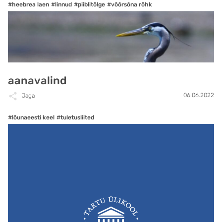
#heebrea laen
#linnud
#piiblitõlge
#võõrsõna rõhk
aanavalind
06.06.2022
Jaga
#lõunaeesti keel
#tuletusliited