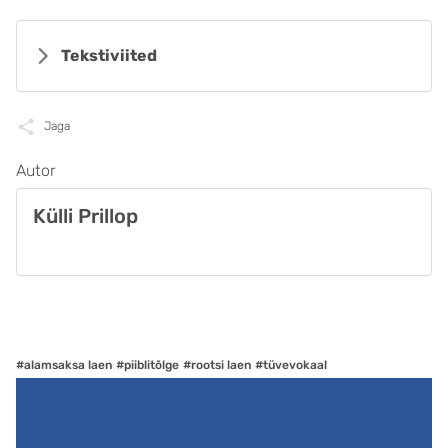
Tekstiviited
Jaga
Autor
Külli Prillop
#alamsaksa laen
#piiblitõlge
#rootsi laen
#tüvevokaal