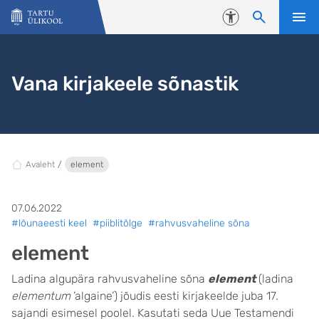
Liigu edasi põhisisu juurde
Juurdepääsetavus
Vana kirjakeele sõnastik
Avaleht
element
07.06.2022
#lõunaeesti keel
#piiblitõlge
#rahvusvaheline sõna
element
Ladina algupära rahvusvaheline sõna
element
(ladina
elementum
’algaine’) jõudis eesti kirjakeelde juba 17.
sajandi esimesel poolel. Kasutati seda Uue Testamendi