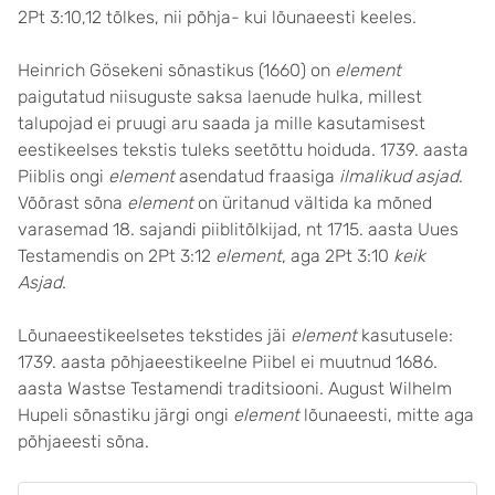
2Pt 3:10,12 tõlkes, nii põhja- kui lõunaeesti keeles.
Heinrich Gösekeni sõnastikus (1660) on
element
paigutatud niisuguste saksa laenude hulka, millest
talupojad ei pruugi aru saada ja mille kasutamisest
eestikeelses tekstis tuleks seetõttu hoiduda. 1739. aasta
Piiblis ongi
element
asendatud fraasiga
ilmalikud asjad
.
Võõrast sõna
element
on üritanud vältida ka mõned
varasemad 18. sajandi piiblitõlkijad, nt 1715. aasta Uues
Testamendis on 2Pt 3:12
element
, aga 2Pt 3:10
keik
Asjad
.
Lõunaeestikeelsetes tekstides jäi
element
kasutusele:
1739. aasta põhjaeestikeelne Piibel ei muutnud 1686.
aasta Wastse Testamendi traditsiooni. August Wilhelm
Hupeli sõnastiku järgi ongi
element
lõunaeesti, mitte aga
põhjaeesti sõna.