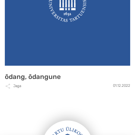
õdang, õdangune
01.12.2022
Jaga