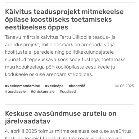
Käivitus teadusprojekt mitmekeelse
õpilase koostöiseks toetamiseks
eestikeelses õppes
Tänavu märtsis käivitus Tartu Ülikoolis teadus- ja
arendusprojekt, mille eesmärk on arendada välja
koolitustele, peredele ning poliitikakujundajatele
suunatud tegevuskava koos soovitustega, toetamaks
muu kodukeelega põhikooliõpilaste eesti keele ja
kodukeele oskuse arendamist koolides.
#keeleomandamine
#keeleõpe
#koostöö
06.05.2025
#teadlasele
#ühiskonnale
#uudised
Keskuse avasündmuse arutelu on
järelvaadatav
4. aprillil 2025 toimus mitmekeelsuse keskuse avaüritus.
Keskuse loomist tähistati mitmekeelsuse-teemalise