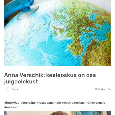
Anna Verschik: keeleoskus on osa
julgeolekust
08.04.2026
Jaga
#intervjuu
#keeleõpe
#lapsevanemale
#mitmekeelsus
#ühiskonnale
#uudised