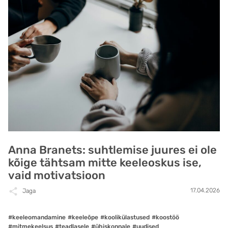
Anna Branets: suhtlemise juures ei ole
kõige tähtsam mitte keeleoskus ise,
vaid motivatsioon
17.04.2026
Jaga
#keeleomandamine
#keeleõpe
#koolikülastused
#koostöö
#mitmekeelsus
#teadlasele
#ühiskonnale
#uudised