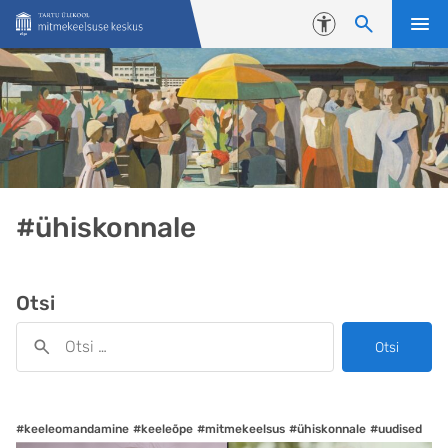
Liigu edasi põhisisu juurde
Juurdepääsetavus
#ühiskonnale
Otsi
Otsi
#keeleomandamine
#keeleõpe
#mitmekeelsus
#ühiskonnale
#uudised