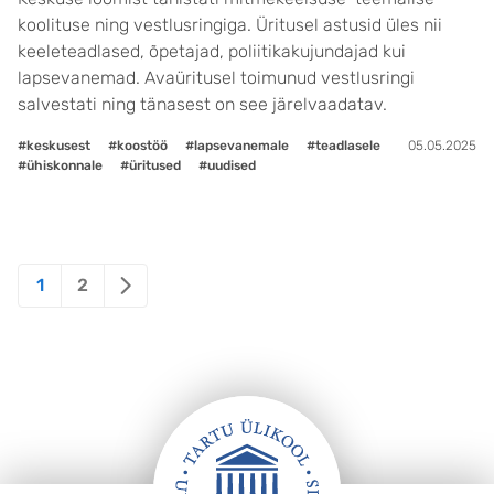
koolituse ning vestlusringiga. Üritusel astusid üles nii
keeleteadlased, õpetajad, poliitikakujundajad kui
lapsevanemad. Avaüritusel toimunud vestlusringi
salvestati ning tänasest on see järelvaadatav.
#keskusest
#koostöö
#lapsevanemale
#teadlasele
05.05.2025
#ühiskonnale
#üritused
#uudised
Posts
1
2
pagination