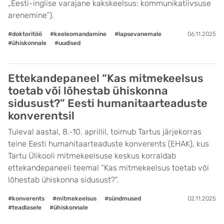
„Eesti-inglise varajane kakskeelsus: kommunikatiivsuse
arenemine“).
#doktoritöö
#keeleomandamine
#lapsevanemale
06.11.2025
#ühiskonnale
#uudised
Ettekandepaneel “Kas mitmekeelsus
toetab või lõhestab ühiskonna
sidusust?” Eesti humanitaarteaduste
konverentsil
Tuleval aastal, 8.-10. aprillil, toimub Tartus järjekorras
teine Eesti humanitaarteaduste konverents (EHAK), kus
Tartu Ülikooli mitmekeelsuse keskus korraldab
ettekandepaneeli teemal “Kas mitmekeelsus toetab või
lõhestab ühiskonna sidusust?”.
#konverents
#mitmekeelsus
#sündmused
02.11.2025
#teadlasele
#ühiskonnale