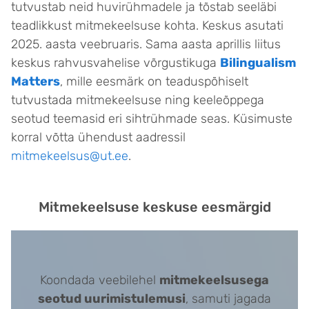
tutvustab neid huvirühmadele ja tõstab seeläbi
teadlikkust mitmekeelsuse kohta. Keskus asutati
2025. aasta veebruaris. Sama aasta aprillis liitus
keskus rahvusvahelise võrgustikuga
Bilingualism
Matters
, mille eesmärk on teaduspõhiselt
tutvustada mitmekeelsuse ning keeleõppega
seotud teemasid eri sihtrühmade seas. Küsimuste
korral võtta ühendust aadressil
mitmekeelsus@ut.ee
.
Mitmekeelsuse keskuse eesmärgid
Koondada veebilehel
mitmekeelsusega
seotud uurimistulemusi
, samuti jagada