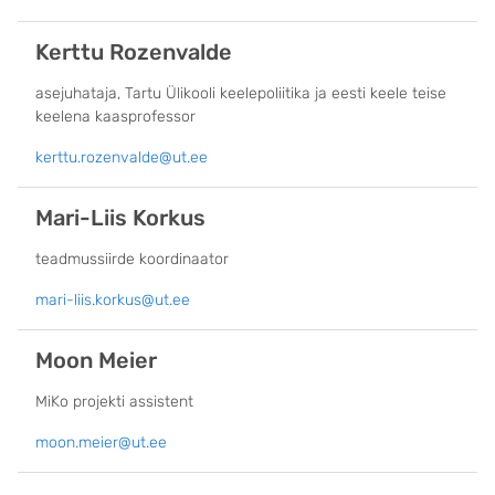
Kerttu Rozenvalde
asejuhataja, Tartu Ülikooli keelepoliitika ja eesti keele teise
keelena kaasprofessor
kerttu.rozenvalde@ut.ee
Mari-Liis Korkus
teadmussiirde koordinaator
mari-liis.korkus@ut.ee
Moon Meier
MiKo projekti assistent
moon.meier@ut.ee