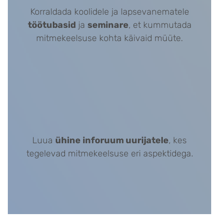
Korraldada koolidele ja lapsevanematele
töötubasid
ja
seminare
, et kummutada
mitmekeelsuse kohta käivaid müüte.
Luua
ühine inforuum uurijatele
, kes
tegelevad mitmekeelsuse eri aspektidega.