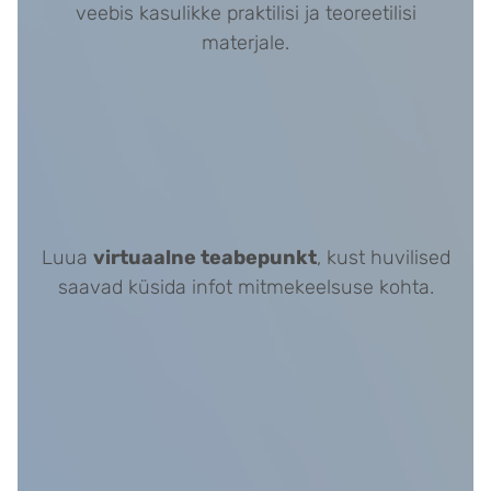
veebis kasulikke praktilisi ja teoreetilisi
materjale.
Luua
virtuaalne teabepunkt
, kust huvilised
saavad küsida infot mitmekeelsuse kohta.