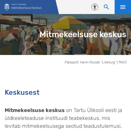
Liigu edasi põhisisu juurde
Juurdepääsetavus
Mitmekeelsuse keskus
Keskusest
Päisepilt: Henn Roode “Lilleturg” (1961)
Keskusest
Mitmekeelsuse keskus
on Tartu Ülikooli eesti ja
üldkeeleteaduse instituudi teabekeskus, mis
levitab mitmekeelsusega seotud teadustulemusi,