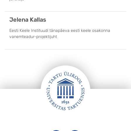
Jelena Kallas
Eesti Keele Instituudi tänapäeva eesti keele osakonna
vanemteadur-projektijuht
Jalus