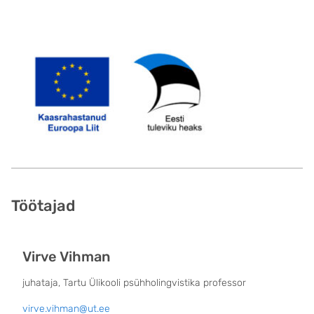
Töötajad
Virve Vihman
juhataja, Tartu Ülikooli psühholingvistika professor
virve.vihman@ut.ee