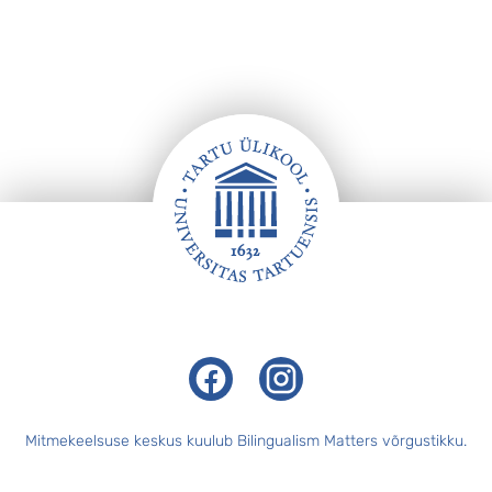
Jalus
Facebook
Instagram
Mitmekeelsuse keskus kuulub Bilingualism Matters võrgustikku.