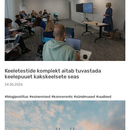
Keeletestide komplekt aitab tuvastada
keelepuuet kakskeelsete seas
24.06.2026
#blogipostitus
#esinemised
#konverents
#sündmused
#uudised