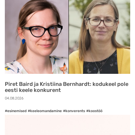
Piret Baird ja Kristiina Bernhardt: kodukeel pole
eesti keele konkurent
04.08.2026
#esinemised
#keeleomandamine
#konverents
#koostöö
#mitmekeelsus
#teadlasele
#uudised