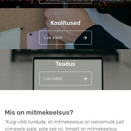
Koolitused
Loe edasi
Teadus
Loe edasi
Mis on mitmekeelsus?
“Kuigi võib tunduda, et mitmekeelsus on iseloomulik just
viimasele ajale, pole see nii. Ilmselt on mitmekeelsus