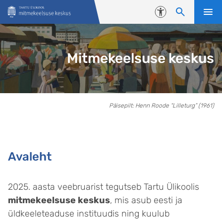
Liigu edasi põhisisu juurde
Juurdepääsetavus
Mitmekeelsuse keskus
Avaleht
Päisepilt: Henn Roode “Lilleturg” (1961)
Avaleht
2025. aasta veebruarist tegutseb Tartu Ülikoolis
mitmekeelsuse keskus
, mis asub eesti ja
üldkeeleteaduse instituudis ning kuulub