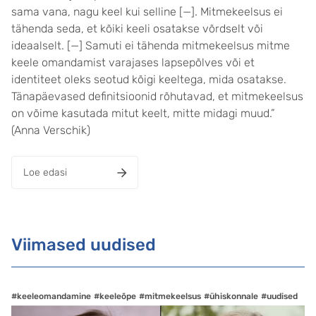
sama vana, nagu keel kui selline [—]. Mitmekeelsus ei
tähenda seda, et kõiki keeli osatakse võrdselt või
ideaalselt. [—] Samuti ei tähenda mitmekeelsus mitme
keele omandamist varajases lapsepõlves või et
identiteet oleks seotud kõigi keeltega, mida osatakse.
Tänapäevased definitsioonid rõhutavad, et mitmekeelsus
on võime kasutada mitut keelt, mitte midagi muud.”
(Anna Verschik)
Loe edasi
Viimased uudised
#keeleomandamine
#keeleõpe
#mitmekeelsus
#ühiskonnale
#uudised