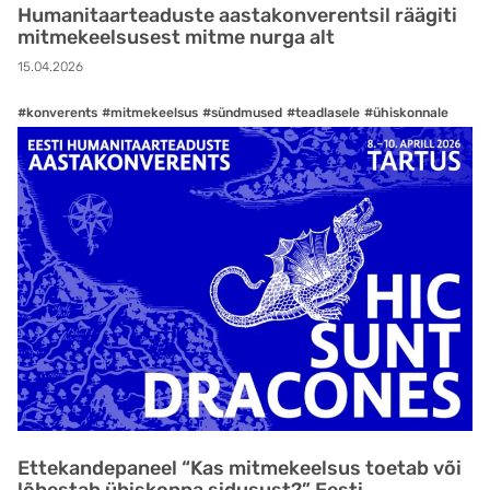
Humanitaarteaduste aastakonverentsil räägiti
mitmekeelsusest mitme nurga alt
15.04.2026
#konverents
#mitmekeelsus
#sündmused
#teadlasele
#ühiskonnale
Ettekandepaneel “Kas mitmekeelsus toetab või
lõhestab ühiskonna sidusust?” Eesti