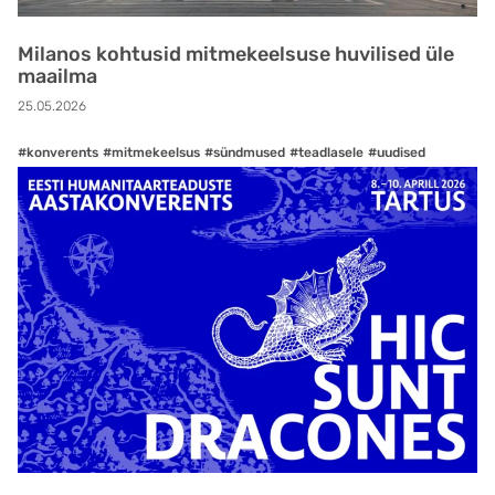
Milanos kohtusid mitmekeelsuse huvilised üle
maailma
25.05.2026
#konverents
#mitmekeelsus
#sündmused
#teadlasele
#uudised