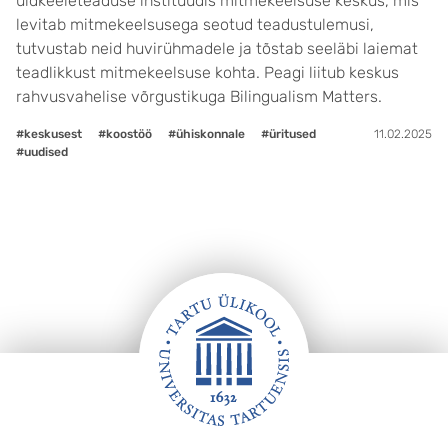
üldkeeleteaduse instituudis mitmekeelsuse keskus, mis
levitab mitmekeelsusega seotud teadustulemusi,
tutvustab neid huvirühmadele ja tõstab seeläbi laiemat
teadlikkust mitmekeelsuse kohta. Peagi liitub keskus
rahvusvahelise võrgustikuga Bilingualism Matters.
#keskusest
#koostöö
#ühiskonnale
#üritused
11.02.2025
#uudised
Jalus