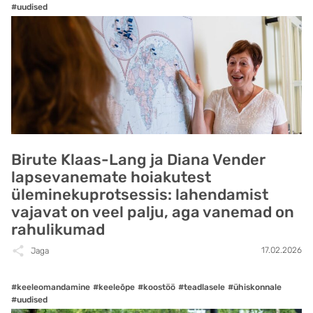
#uudised
Birute Klaas-Lang ja Diana Vender
lapsevanemate hoiakutest
üleminekuprotsessis: lahendamist
vajavat on veel palju, aga vanemad on
rahulikumad
17.02.2026
Jaga
#keeleomandamine
#keeleõpe
#koostöö
#teadlasele
#ühiskonnale
#uudised