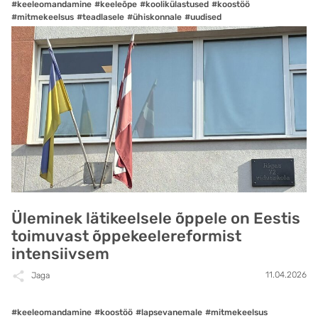
#keeleomandamine
#keeleõpe
#koolikülastused
#koostöö
#mitmekeelsus
#teadlasele
#ühiskonnale
#uudised
Üleminek lätikeelsele õppele on Eestis
toimuvast õppekeelereformist
intensiivsem
11.04.2026
Jaga
#keeleomandamine
#koostöö
#lapsevanemale
#mitmekeelsus