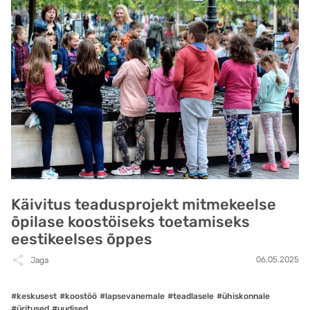
Käivitus teadusprojekt mitmekeelse
õpilase koostöiseks toetamiseks
eestikeelses õppes
06.05.2025
Jaga
#keskusest
#koostöö
#lapsevanemale
#teadlasele
#ühiskonnale
#üritused
#uudised