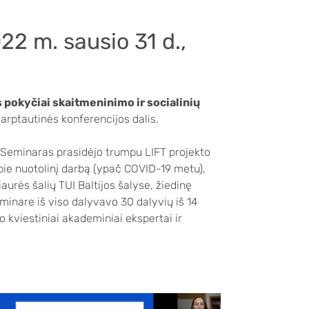
22 m. sausio 31 d.,
s pokyčiai skaitmeninimo ir socialinių
tarptautinės konferencijos dalis.
. Seminaras prasidėjo trumpu LIFT projekto
ie nuotolinį darbą (ypač COVID-19 metu),
rės šalių TUI Baltijos šalyse, žiedinę
minare iš viso dalyvavo 30 dalyvių iš 14
o kviestiniai akademiniai ekspertai ir