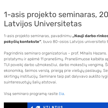
1-asis projekto seminaras, 20
Latvijos Universitetas
1-asis projekto seminaras, pavadinimu
„Nauji darbo rinko
pokyčių kontekste“
, buvo 80-osios Latvijos universiteto 
Pagrindinis seminaro organizatorius – prof. Mihails Hazans
pristatymu ir apėmė 11 pranešimų. Pranešimuose kalbėta ap
TUI poveikį darbo užmokesčiui, darbo mokesčių vengimą, Šiau
ekonomiką, šeimos verslą, prieigą prie viešųjų paslaugų. Se
skirtingų institucijų. Seminare taip pat dalyvavo aukšto lygi
suinteresuotųjų šalių atstovai.
Visą seminaro programą rasite
čia
.