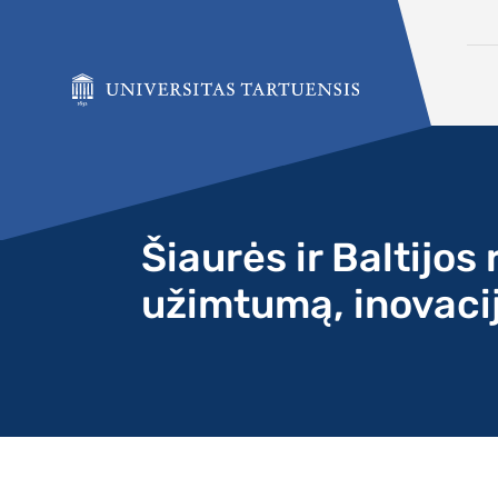
Skip to content
Šiaurės ir Baltijo
užimtumą, inovacija