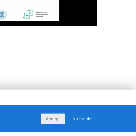
Accept
No thanks