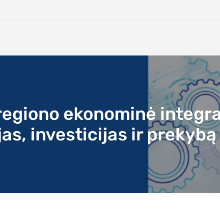
s regiono ekonominė integra
s, investicijas ir prekybą