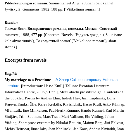
Pikkukaupungin romaani
. Suomentaneet Anja ja Juhani Salokannel.
Jyväskylä: Gummerus, 1982, 188 pp. [’Väikelinna romaan’.]
Russian
Тоомас Винт,
Возвращение: романы, новеллы
. Москва: Советский
писатель, 1988, 477 pp. [Contents: Novels: ’Радуясь дождю’ (’Suur isane
kala akvaariumis’), ’Захолустный роман’ (’Väikelinna romaan’); short
stories.]
Excerpts from novels
English
My marriage to a Prostitute
. –
A Sharp Cut: contemporary Estonian
literature
. [Introduction: Hasso Krull]. Tallinn: Estonian Literature
Information Centre, 2005, 91 pp. [‘Minu abielu prostituudiga’. Contents of
the booklet: Poems by Andres Ehin, Indrek Hirv, Jaan Kaplinski, Doris
Kareva, Kauksi Ülle, Kalev Kesküla, Kivisildnik, Hasso Krull, Asko Künnap,
Viivi Luik, Ene Mihkelson, Paul-Eerik Rummo, Hando Runnel, Karl Martin
Sinijärv, Triin Soomets, Mats Traat, Mari Vallisoo, Elo Viiding, Juhan
Viiding. Short prose excerpts by Nikolai Baturin, Maimu Berg, Jüri Ehlvest,
Mehis Heinsaar, Ilmar Jaks, Jaan Kaplinski, Jan Kaus, Andrus Kivirähk, Jaan