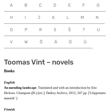
A
B
C
D
E
F
G
H
I
J
K
L
M
N
O
P
R
S
Š
T
U
V
W
Õ
Ä
Ö
Ü
Toomas Vint – novels
Books
English
An unending landscape
. Translated and with an introduction by Eric
Dickens. Champain (Ill.) [etc.]: Dalkey Archive, 2012, 347 pp. [’Lõppematu
maastik’.]
Finnish