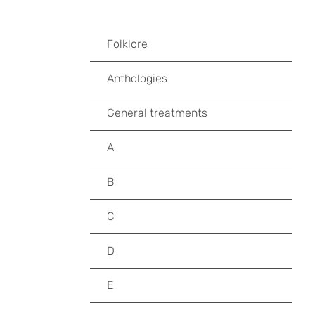
Folklore
Anthologies
General treatments
A
B
C
D
E