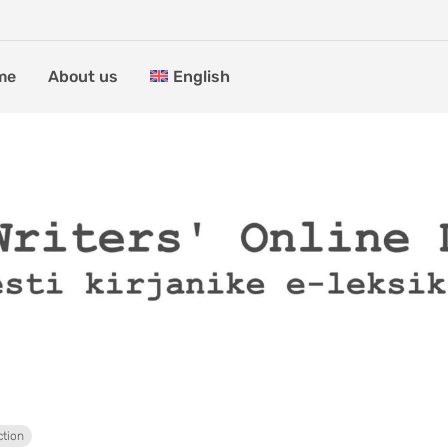
me
About us
English
ction