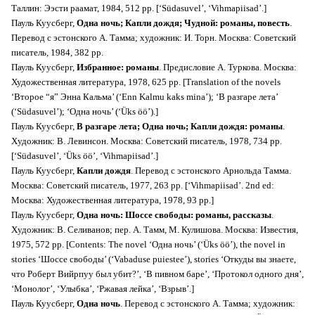
Таллин: Ээсти раамат, 1984, 512 pp. [‘Südasuvel’, ‘Vihmapiisad’.]
Пауль Куусберг,
Одна ночь; Капли дождя; Чудной: романы, повесть
.
Перевод с эстонского А. Тамма; художник: И. Торн. Москва: Советский
писатель, 1984, 382 pp.
Пауль Куусберг,
Избранное: романы
. Предисловие А. Туркова. Москва:
Художественная литература, 1978, 625 pp. [Translation of the novels
‘Второе “я” Энна Кальма’ (‘Enn Kalmu kaks mina’); ‘В разгаре лета’
(‘Südasuvel’); ‘Одна ночь’ (‘Üks öö’).]
Пауль Куусберг,
В разгаре лета; Одна ночь; Капли дождя: романы
.
Xудожник: В. Левинсон. Москва: Советский писатель, 1978, 734 pp.
[‘Südasuvel’, ‘Üks öö’, ‘Vihmapiisad’.]
Пауль Куусберг,
Капли дождя
. Перевод с эстонского Арнольда Тамма.
Москва: Советский писатель, 1977, 263 pp. [‘Vihmapiisad’. 2nd ed:
Москва: Художественная литература, 1978, 93 pp.]
Пауль Куусберг,
Одна ночь: Шоссе свободы: романы, рассказы
.
Xудожник: В. Селиванов; пер. А. Тамм, М. Кулишова. Москва: Известия,
1975, 572 pp. [Contents: The novel ‘Одна ночь’ (‘Üks öö’), the novel in
stories ‘Шоссе свободы’ (‘Vabaduse puiestee’), stories ‘Откуды вы знаете,
что Роберт Вийрпуу был убит?’, ‘В пивном баре’, ‘Протокол одного дня’,
‘Монолог’, ‘Улыбка’, ‘Ржавая лейка’, ‘Взрыв’.]
Пауль Куусберг,
Одна ночь
. Перевод с эстонского А. Тамма; художник: