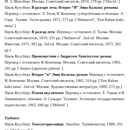
М. З. Шлосберг. Москва: Советский писатель, 1974, 279 pp. [‘Üks öö’.]
Пауль Куусберг,
В разгаре лета; Второе “Я” Энна Кальма: романы
.
Перевод с эстонского: Л. Тоом, И. Кононов; суперобложка и обложка: А.
Сяде. Таллин: Ээсти раамат, 1971, 575 pp. [‘Südasuvel’, ‘Enn Kalmu kaks
mina’.]
Пауль Куусберг,
В разгар лета
. Перевод с эстонского Л. Тоома. Москва:
Советский писатель, 1970, 331 pp. [‘Südasuvel’. 2nd ed:
Москва:
Известия, 1971, 302 pp; 3rd ed: Москва: Советский писатель, 1972, 302
pp.
]
Пауль Куусберг,
Происшествие с Андресом Лапетеусом: роман
.
Перевод с эстонского И. Кононова. Москва: Советский писатель, 1965,
241 pp. [‘Andres Lapeteuse juhtum’.]
Пауль Куусберг,
Второе “я” Энна Кальма: роман
. Перевод с эстонского
И. Кононова. Москва: Советский писатель, 1962, 314 pp. [‘Enn Kalmu
kaks mina’. 2nd ed: Москва: Художественная литература, 1969, 272 pp.]
Пауль Куусберг,
Пламя под пеплом
. Перевод с эстонского: Е. Такьяс и И.
Апананского; обложка: А. Сальдре. Таллинн: Эстонское государственное
издательство, 1962, 446 pp. [‘Müürid’.]
Turkmen
Пауль Куусберг,
Томсун оркужинде
. Ашгабат: Туркменистан, 1980, 352