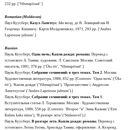
232 pp. [‘Vihmapiisad’.]
Romanian (Moldovan)
Паул Куусберг,
Казул Лапетеус
. Ын молд. де В. Левицкий ши И.
Георгицэ. Кишинэу: Картя Молдовеняскэ, 1971, 293 pp. [‘Andres
Lapeteuse juhtum’.]
Russian
Пауль Куусберг,
Одна ночь; Капли дождя: романы
. Перевод с
эстонского А. Тамма; художник: Л. Саксонов. Москва: Советский
писатель, 1991, 376 pp. [‘Üks öö’, ‘Vihmapiisad’.]
Пауль Куусберг,
Собрание сочинений: в трех томах. Том 2
. Москва:
Художественная литература, 1986, 652 pp. [Contents: ‘Одна ночь’ (‘Üks
öö’), ‘Капли дождя’ (‘Vihmapiisad’), ‘Происшествие с Андресом
Лапетеусом’ (‘Andres Lapeteuse juhtum’).]
Пауль Куусберг,
Собрание сочинений: в трех томах. Том 1
.
Bступительная статья Л. Теракопяна. Москва : Художественная
литература, 1986, 558 pp. [Contents: ‘Второе “я” Энна Кальма’ (‘Enn
Kalmu kaks mina’), ‘В разгаре лета’ (‘Südasuvel’).]
Пауль Куусберг,
В разгаре лета. Капли дождя: романы
. Перевод с
эстонского Леона Тоома, Арнольда Тамма; оформление: А. Кеэренд.