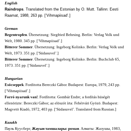
English
Raindrops
. Translated from the Estonian by O. Mutt. Tallinn: Eesti
Raamat, 1988, 263 pp. [‘Vihmapiisad’.]
German
Regentropfen
. Übersetzung: Siegfried Behrsing. Berlin: Verlag Volk und
Welt, 1980. 345 pp. [‘Vihmapiisad’.]
Bitterer Sommer
. Übersetzung: Ingeborg Kolinko. Berlin: Verlag Volk und
Welt, 1973. 351 pp. [‘Südasuvel’.]
Bitterer Sommer
. Übersetzung: Ingeborg Kolinko. Berlin: Buchclub 65,
1973. 351 pp. [‘Südasuvel’.]
Hungarian
Esöcseppek
. Forditotta Bereczki Gábor. Budapest: Europa, 1979, 243 pp.
[‘Vihmapiisad’.]
Forró nyarunk van!
. Fordította: Gombár Endre; a fordítás hüségét
ellenörizte: Bereczki Gábor; az elöszót írta: Fehérvári Gyözö. Budapest:
Magvetö Kiadó, 1972, 403 pp. [‘Südasuvel’. Translated from Russian.]
Kazakh
Пауль Куусберг,
Жауын тамшалары: роман
. Алматы: Жазушы, 1983,