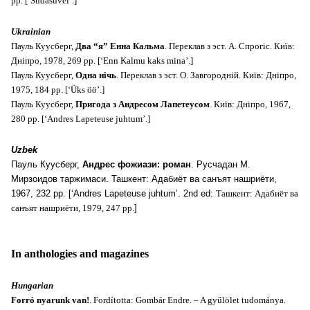
pp. [‘Südasuvel’.]
Ukrainian
Пауль Куусберг,
Два “я” Енна Кальма
. Переклав з эст. А. Спрогiс. Киïв:
Днiпро, 1978, 269 pp. [‘Enn Kalmu kaks mina’.]
Пауль Куусберг,
Одна нiчь
. Переклав з эст. О. Завгороднiй. Киïв: Днiпро,
1975, 184 pp. [‘Üks öö’.]
Пауль Куусберг,
Пригода з Андресом Лапетеусом
. Киïв: Днiпро, 1967,
280 pp. [‘Andres Lapeteuse juhtum’.]
Uzbek
Пауль Куусберг,
Андрес фожиази: роман
. Pусчадан М.
Мирзоидов таржимаси. Ташкент: Адабиëт ва санъят нашриëти,
1967, 232 pp. [‘Andres Lapeteuse juhtum’. 2nd ed:
Ташкент: Адабиëт ва
санъят нашриëти, 1979, 247 pp.
]
In anthologies and magazines
Hungarian
Forró nyarunk van!
.
Fordította: Gombár Endre. – A gyűlölet tudománya.