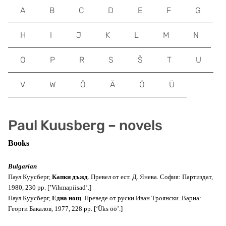
A
B
C
D
E
F
G
H
I
J
K
L
M
N
O
P
R
S
Š
T
U
V
W
Õ
Ä
Ö
Ü
Paul Kuusberg – novels
Books
Bulgarian
Паул Куусберг,
Капки дъжд
. Превел от ест. Д. Янева. София: Партиздат,
1980, 230 pp. [’Vihmapiisad’.]
Паул Куусберг,
Една нощ
. Преведе от руски Иван Троянски. Варна:
Георги Бакалов, 1977, 228 pp. [‘Üks öö’.]