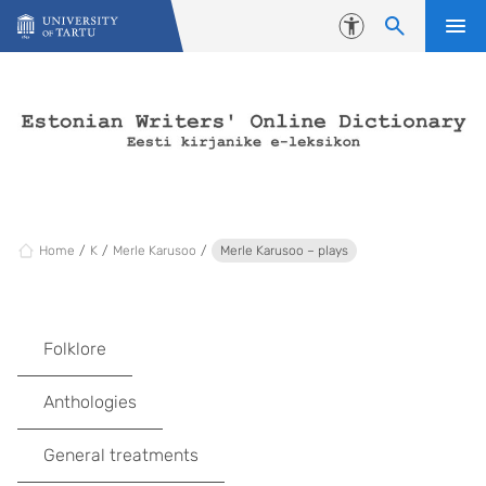
Skip to content
Accessibility
Home
K
Merle Karusoo
Merle Karusoo – plays
Folklore
Anthologies
General treatments