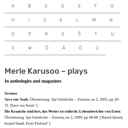
A
B
C
D
E
F
G
H
I
J
K
L
M
N
O
P
R
S
Š
T
U
V
W
Õ
Ä
Ö
Ü
Merle Karusoo – plays
In anthologies and magazines
German
Save our Souls
. Übersetzung: Irja Grönholm. – Estonia, no 2, 2002, pp 20-
31. [Save our Souls’.]
Die Kraniche sind fort, das Wetter ist schlecht. Lebensberichte von Esten
.
Übersetzung: Irja Grönholm. – Estonia, no 2, 1999, pp 48-69. [‘Kured läinud,
kurjad ilmad. Eesti Elulood’.]