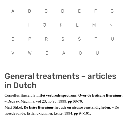
A
B
C
D
E
F
G
H
I
J
K
L
M
N
O
P
R
S
Š
T
U
V
W
Õ
Ä
Ö
Ü
General treatments – articles
in Dutch
Cornelius Hasselblatt,
Het verbrede spectrum: Over de Estische literatuur
.
– Deus ex Machina, vol 23, no 90, 1999, pp 68-70.
Mati Sirkel,
De Estse literatuur in oude en nieuwe omstandigheden
. – De
tweede ronde. Estland-nummer. Lente, 1994, pp 94-101.