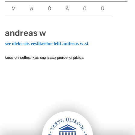
V
W
Õ
Ä
Ö
Ü
andreas w
see oleks siis eestikeelne leht andreas w-st
küss on selles, kas siia saab juurde kirjutada