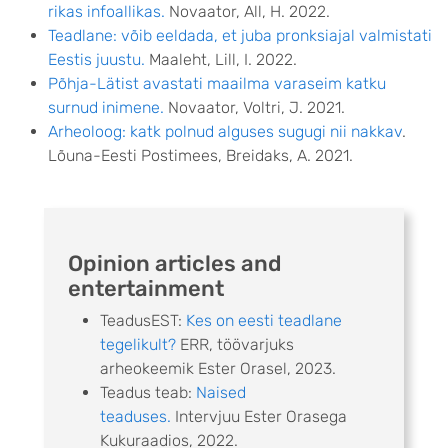
rikas infoallikas.
Novaator, All, H. 2022.
Teadlane: võib eeldada, et juba pronksiajal valmistati
Eestis juustu.
Maaleht, Lill, I. 2022.
Põhja-Lätist avastati maailma varaseim katku
surnud inimene.
Novaator, Voltri, J. 2021.
Arheoloog: katk polnud alguses sugugi nii nakkav
.
Lõuna-Eesti Postimees, Breidaks, A. 2021.
Opinion articles and
entertainment
TeadusEST:
Kes on eesti teadlane
tegelikult?
ERR, töövarjuks
arheokeemik Ester Orasel, 2023.
Teadus teab:
Naised
teaduses.
Intervjuu Ester Orasega
Kukuraadios, 2022.