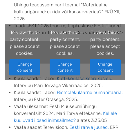
Ühingu teadusseminaril teemal “Materiaalne
kultuuripärand: uurida või konserveerida?” EKÜ XII,
2025.
TeadusEST 2025 foorum, tippkeskuse Eesti Juured
To view third-
To view third-
To view third-
tutvustust Mari Tõrva ettekandes vaata alates 2:34:
party content,
party content,
party content,
please accept
please accept
please accept
cookies.
cookies.
cookies.
Change
Change
Change
consent
consent
consent
Kuula saadet Labor:
Kütt-korilase keerukas elu.
Intervjuu Mari Tõrvaga Vikerraadios, 2025.
Kuula saadet Labor:
Biomolekulaarne humanitaaria.
Intervjuu Ester Orasega, 2025.
Vaata ülekannet Eesti Muuseumiühingu
konverentsilt 2024, Mari Tõrva ettekanne:
Kellele
kuuluvad iidsed inimsäilmed?
alates 3:35:05
Vaata saadet Terevisioon:
Eesti rahva juured.
ERR,