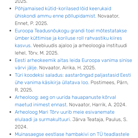
2025.
Põhjamaised kütid-korilased lõid keerukaid
ühiskondi ammu enne põllupidamist.
Novaator,
Ennet, P. 2025.
Euroopa Teadusnõukogu grandi toel mõtestatakse
ümber küttimise ja koriluse roll rahvastiku kiires
kasvus.
Veebiuudis ajaloo ja arheoloogia instituudi
lehel, Tõrv, M. 2025.
Eesti arheokeemik aitas leida Euroopa vanima sinise
värvi jälje.
Novaator, Airika, H. 2025.
Türi koodeksi saladus: aastarõngad paljastasid Eesti
ühe vanima käsikirja üllatava loo.
Postimees, Pärn,
R. 2025.
Arheoloog: aeg on uurida hauapanuste kõrval
maetud inimest ennast.
Novaator, Harrik, A. 2024.
Arheoloog Mari Tõrv uurib meie esivanemate
elulaadi ja surmakultuuri.
Järva Teataja, Paulus, S.
2024.
Muinasaegse eestlase hambakivi on TÜ teadlastele