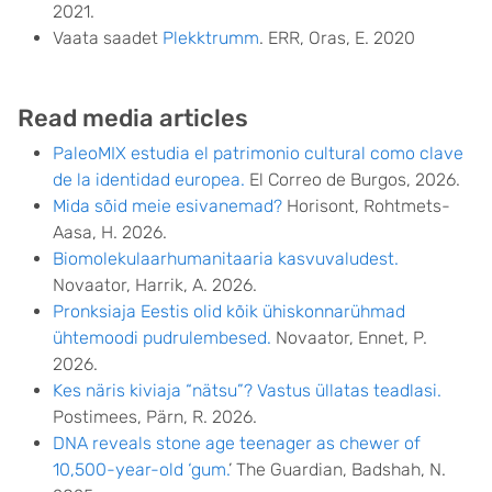
2021.
Vaata saadet
Plekktrumm
. ERR, Oras, E. 2020
Read media articles
PaleoMIX estudia el patrimonio cultural como clave
de la identidad europea.
El Correo de Burgos, 2026.
Mida sõid meie esivanemad?
Horisont, Rohtmets-
Aasa, H. 2026.
Biomolekulaarhumanitaaria kasvuvaludest.
Novaator, Harrik, A. 2026.
Pronksiaja Eestis olid kõik ühiskonnarühmad
ühtemoodi pudrulembesed.
Novaator, Ennet, P.
2026.
Kes näris kiviaja “nätsu”? Vastus üllatas teadlasi.
Postimees, Pärn, R. 2026.
DNA reveals stone age teenager as chewer of
10,500-year-old ‘gum.
’ The Guardian, Badshah, N.