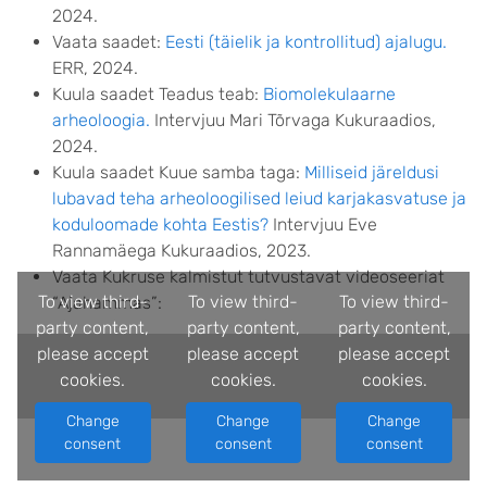
2024.
Vaata saadet:
Eesti (täielik ja kontrollitud) ajalugu.
ERR, 2024.
Kuula saadet Teadus teab:
Biomolekulaarne
arheoloogia.
Intervjuu Mari Tõrvaga Kukuraadios,
2024.
Kuula saadet Kuue samba taga:
Milliseid järeldusi
lubavad teha arheoloogilised leiud karjakasvatuse ja
koduloomade kohta Eestis?
Intervjuu Eve
Rannamäega Kukuraadios, 2023.
Vaata Kukruse kalmistut tutvustavat videoseeriat
To view third-
To view third-
To view third-
“Ajahammas”:
party content,
party content,
party content,
please accept
please accept
please accept
cookies.
cookies.
cookies.
Change
Change
Change
consent
consent
consent