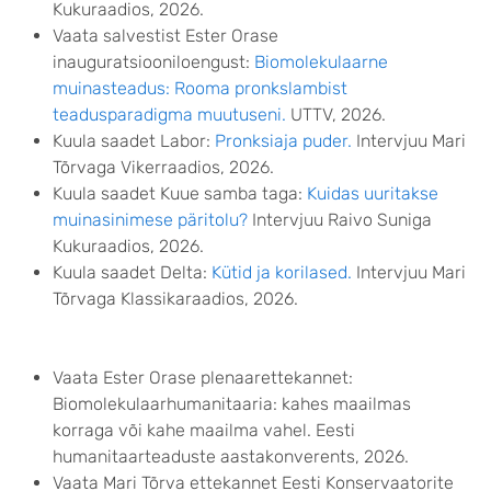
Kukuraadios, 2026.
Vaata salvestist Ester Orase
inauguratsiooniloengust:
Biomolekulaarne
muinasteadus: Rooma pronkslambist
teadusparadigma muutuseni.
UTTV, 2026.
Kuula saadet Labor:
Pronksiaja puder.
Intervjuu Mari
Tõrvaga Vikerraadios, 2026.
Kuula saadet Kuue samba taga:
Kuidas uuritakse
muinasinimese päritolu?
Intervjuu Raivo Suniga
Kukuraadios, 2026.
Kuula saadet Delta:
Kütid ja korilased.
Intervjuu Mari
Tõrvaga Klassikaraadios, 2026.
Vaata Ester Orase plenaarettekannet:
Biomolekulaarhumanitaaria: kahes maailmas
korraga või kahe maailma vahel. Eesti
humanitaarteaduste aastakonverents, 2026.
Vaata Mari Tõrva ettekannet Eesti Konservaatorite