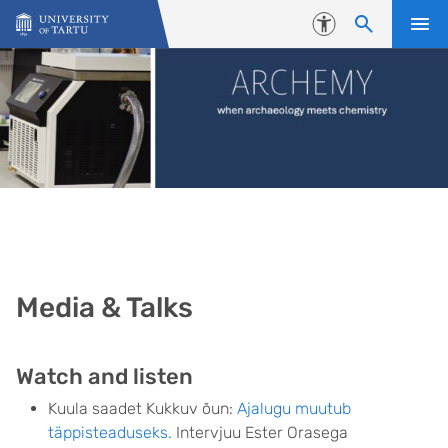
Skip to content
Accessibility
Media & Talks
Watch and listen
Kuula saadet Kukkuv õun:
Ajalugu muutub
täppisteaduseks.
Intervjuu Ester Orasega