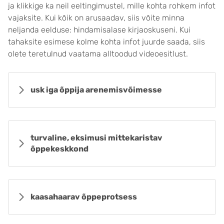
ja klikkige ka neil eeltingimustel, mille kohta rohkem infot
vajaksite. Kui kõik on arusaadav, siis võite minna
neljanda eelduse: hindamisalase kirjaoskuseni. Kui
tahaksite esimese kolme kohta infot juurde saada, siis
olete teretulnud vaatama alltoodud videoesitlust.
usk iga õppija arenemisvõimesse
turvaline, eksimusi mittekaristav
õppekeskkond
kaasahaarav õppeprotsess