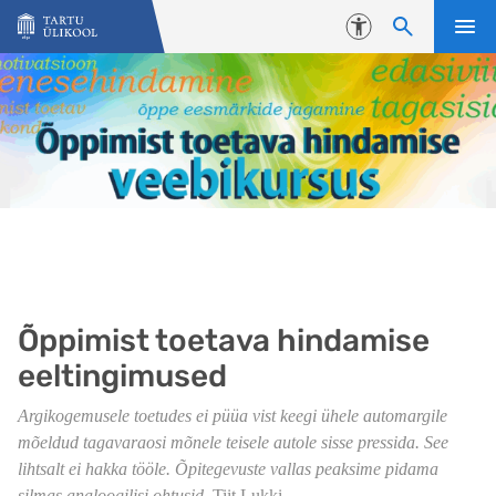
Liigu edasi põhisisu juurde
Juurdepääsetavus
Õppimist toetava hindamise
eeltingimused
Argikogemusele toetudes ei püüa vist keegi ühele automargile
mõeldud tagavaraosi mõnele teisele autole sisse pressida. See
lihtsalt ei hakka tööle. Õpitegevuste vallas peaksime pidama
silmas analoogilisi ohtusid.
Tiit Lukki