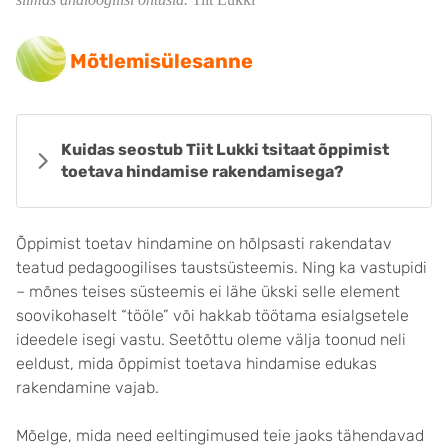
Mõtlemisülesanne
Kuidas seostub Tiit Lukki tsitaat õppimist
toetava hindamise rakendamisega?
Õppimist toetav hindamine on hõlpsasti rakendatav
teatud pedagoogilises taustsüsteemis. Ning ka vastupidi
– mõnes teises süsteemis ei lähe ükski selle element
soovikohaselt “tööle” või hakkab töötama esialgsetele
ideedele isegi vastu. Seetõttu oleme välja toonud neli
eeldust, mida õppimist toetava hindamise edukas
rakendamine vajab.
Mõelge, mida need eeltingimused teie jaoks tähendavad