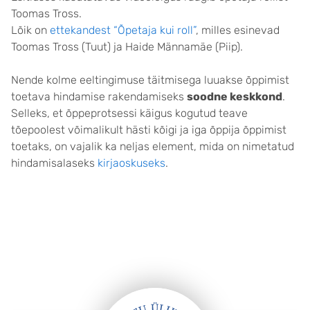
Toomas Tross.
Lõik on
ettekandest “Õpetaja kui roll”
, milles esinevad
Toomas Tross (Tuut) ja Haide Männamäe (Piip).
Nende kolme eeltingimuse täitmisega luuakse õppimist
toetava hindamise rakendamiseks
soodne keskkond
.
Selleks, et õppeprotsessi käigus kogutud teave
tõepoolest võimalikult hästi kõigi ja iga õppija õppimist
toetaks, on vajalik ka neljas element, mida on nimetatud
hindamisalaseks
kirjaoskuseks
.