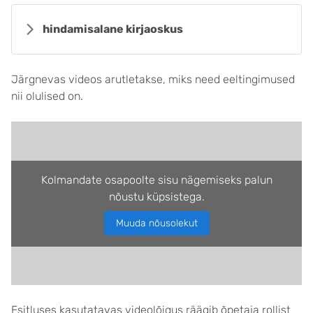
hindamisalane kirjaoskus
Järgnevas videos arutletakse, miks need eeltingimused
nii olulised on.
Kolmandate osapoolte sisu nägemiseks palun
nõustu küpsistega.
Muuda nõusolekut
Esitluses kasutatavas videolõigus räägib õpetaja rollist