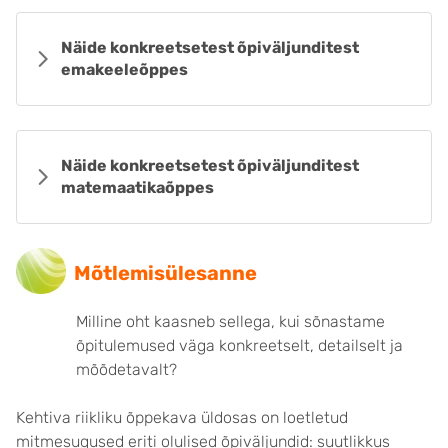
Näide konkreetsetest õpiväljunditest
emakeeleõppes
Näide konkreetsetest õpiväljunditest
matemaatikaõppes
Mõtlemisülesanne
Milline oht kaasneb sellega, kui sõnastame
õpitulemused väga konkreetselt, detailselt ja
mõõdetavalt?
Kehtiva riikliku õppekava üldosas on loetletud
mitmesugused eriti olulised õpiväljundid: suutlikkus