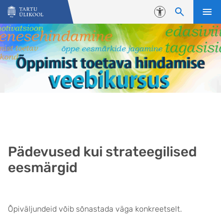
Liigu edasi põhisisu juurde
Juurdepääsetavus
Pädevused kui strateegilised
eesmärgid
Õpiväljundeid võib sõnastada väga konkreetselt.