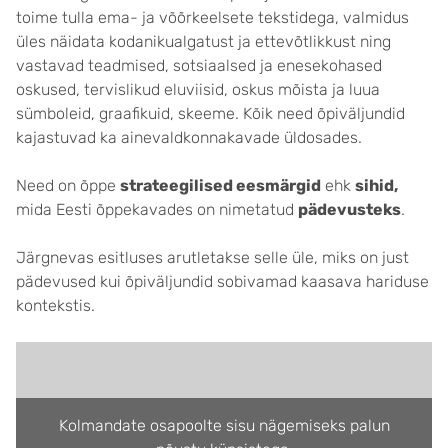
toime tulla ema- ja võõrkeelsete tekstidega, valmidus
üles näidata kodanikualgatust ja ettevõtlikkust ning
vastavad teadmised, sotsiaalsed ja enesekohased
oskused, tervislikud eluviisid, oskus mõista ja luua
sümboleid, graafikuid, skeeme. Kõik need õpiväljundid
kajastuvad ka ainevaldkonnakavade üldosades.
Need on õppe
strateegilised eesmärgid
ehk
sihid,
mida Eesti õppekavades on nimetatud
pädevusteks
.
Järgnevas esitluses arutletakse selle üle, miks on just
pädevused kui õpiväljundid sobivamad kaasava hariduse
kontekstis.
Kolmandate osapoolte sisu nägemiseks palun