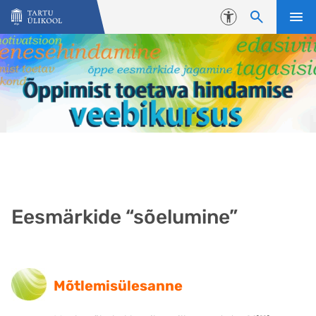
Liigu edasi põhisisu juurde
Juurdepääsetavus
Eesmärkide “sõelumine”
Mõtlemisülesanne