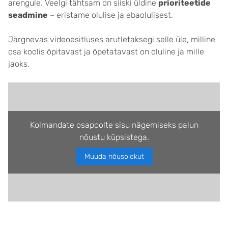
arengule. Veelgi tähtsam on siiski üldine
prioriteetide
seadmine
– eristame olulise ja ebaolulisest.
Järgnevas videoesitluses arutletaksegi selle üle, milline
osa koolis õpitavast ja õpetatavast on oluline ja mille
jaoks.
Kolmandate osapoolte sisu nägemiseks palun
nõustu küpsistega.
Muuda nõusolekut