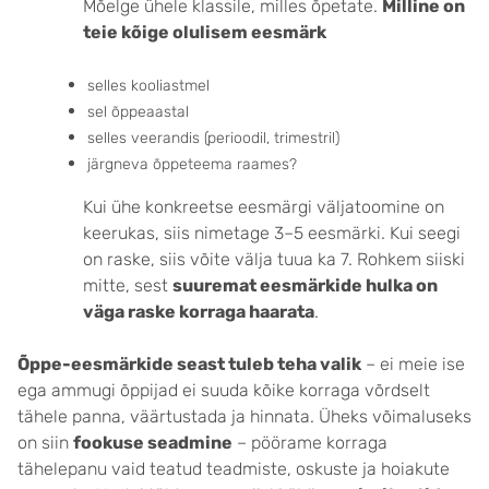
Mõelge ühele klassile, milles õpetate.
Milline on
teie kõige olulisem eesmärk
selles kooliastmel
sel õppeaastal
selles veerandis (perioodil, trimestril)
järgneva õppeteema raames?
Kui ühe konkreetse eesmärgi väljatoomine on
keerukas, siis nimetage 3–5 eesmärki. Kui seegi
on raske, siis võite välja tuua ka 7. Rohkem siiski
mitte, sest
suuremat eesmärkide hulka on
väga raske korraga haarata
.
Õppe-eesmärkide seast tuleb teha valik
– ei meie ise
ega ammugi õppijad ei suuda kõike korraga võrdselt
tähele panna, väärtustada ja hinnata. Üheks võimaluseks
on siin
fookuse seadmine
– pöörame korraga
tähelepanu vaid teatud teadmiste, oskuste ja hoiakute