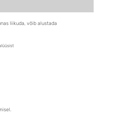
unas liikuda, võib alustada
lüüsist
misel.