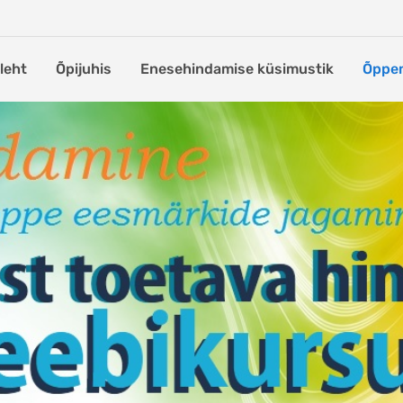
leht
Õpijuhis
Enesehindamise küsimustik
Õppem