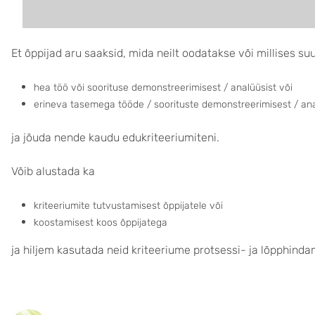
Et õppijad aru saaksid, mida neilt oodatakse või millises su
hea töö või soorituse demonstreerimisest / analüüsist või
erineva tasemega tööde / soorituste demonstreerimisest / ana
ja jõuda nende kaudu edukriteeriumiteni.
Võib alustada ka
kriteeriumite
tutvustamisest õppijatele
või
koostamisest koos õppijatega
ja hiljem kasutada neid kriteeriume protsessi- ja lõpphinda