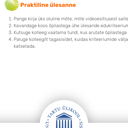
Praktiline ü
lesanne
Pange kirja üks oluline mõte, mille videoesitlusest saite
Kavandage koos õpilastega ühe ülesande edukriteerium
Kutsuge kolleeg vaatama tundi, kus arutate õpilastega
Paluge kolleegilt tagasisidet, kuidas kriteeriumide väl
katsetada.