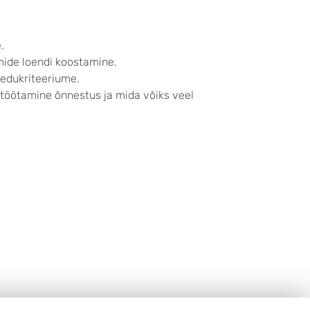
.
ide loendi koostamine.
 edukriteeriume.
jatöötamine õnnestus ja mida võiks veel