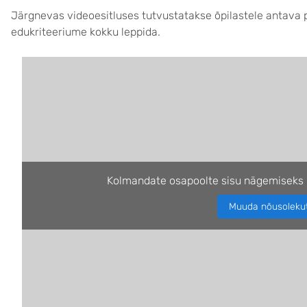
Järgnevas videoesitluses tutvustatakse õpilastele antava p
edukriteeriume kokku leppida.
Kolmandate osapoolte sisu nägemiseks 
Muuda nõusoleku