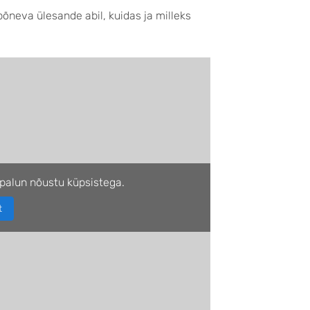
õneva ülesande abil, kuidas ja milleks
palun nõustu küpsistega.
t