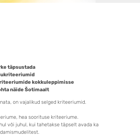
rke täpsustada
dukriteeriumid
ukriteeriumide kokkuleppimisse
ohta näide
Š
otimaalt
nnata, on vajalikud selged kriteeriumid.
eriume, hea soorituse kriteeriume.
ul või juhul, kui tahetakse täpselt avada ka
indamismudelitest.