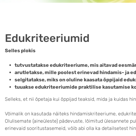
Edukriteeriumid
Selles plokis
tutvustatakse edukriteeriume, mis aitavad eesmä
arutletakse, mille poolest erinevad hindamis- ja e
selgitatakse, miks on oluline kaasata õppijaid ed
tuuakse edukriteeriumide praktilise kasutamise k
Selleks, et nii õpetaja kui õppijad teaksid, mida ja kuidas hi
Võimalik on kasutada näiteks hindamiskriteeriume, edukrite
Olulisemate (aineüleste) pädevuste, lõimitud ülesannete puh
erinevaid sooritustasemeid, võib abi olla ka detailsetest h