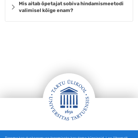
Mis aitab õpetajat sobiva hindamismeetodi
valimisel kõige enam?
Jalus