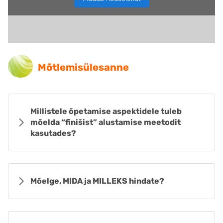
Mõtlemisülesanne
Millistele õpetamise aspektidele tuleb
mõelda “finišist” alustamise meetodit
kasutades?
Mõelge, MIDA ja MILLEKS hindate?