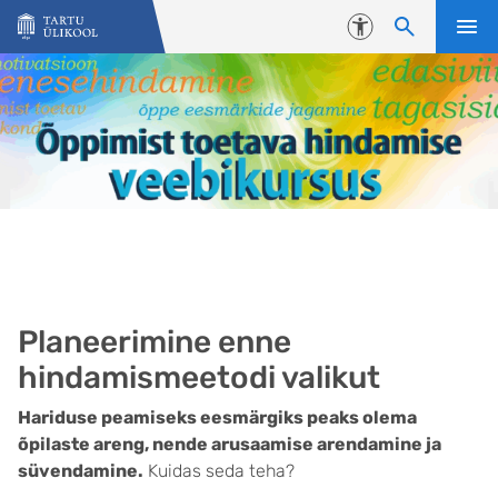
Liigu edasi põhisisu juurde
Juurdepääsetavus
Planeerimine enne
hindamismeetodi valikut
Hariduse peamiseks eesmärgiks peaks olema
õpilaste areng, nende arusaamise arendamine ja
süvendamine.
Kuidas seda teha?