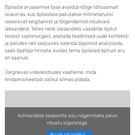
Õpilaste arusaamise tase avaldub kõige tõhusamalt
olukorras, kus õpilastele pakutakse mitmetahulisi,
iseseisvat selgitamist ja tõlgendamist nõudvaid
ülesandeid. Tehes neile ülesandeks vaadelda õpitut
teisest vaatenurgast, asetada teadmised uude konteksti
ja paludes neil seejuures iseenda õppimist analüüsida,
saab õpetaja hinnata, kuidas tema õpilased õpitust aru
on saanud.
Järgnevas videoesitluses vaatleme, mida
hindamismeetodi valikul silmas pidada.
Kolmandate osapoolte sisu nägemiseks palun
nõustu küpsistega.
Muuda nõusolekut