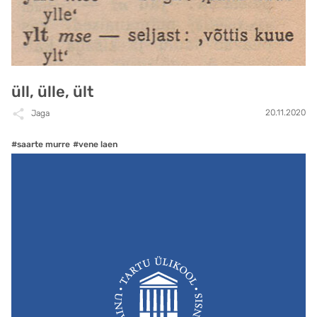
üll, ülle, ült
20.11.2020
Jaga
#saarte murre
#vene laen