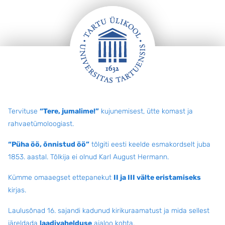
Jalus
Tervituse
“Tere, jumalime!”
kujunemisest, ütte komast ja
rahvaetümoloogiast.
“Püha öö, õnnistud öö”
tõlgiti eesti keelde esmakordselt juba
1853. aastal. Tõlkija ei olnud Karl August Hermann.
Kümme omaaegset ettepanekut
II ja III välte eristamiseks
kirjas.
Laulusõnad 16. sajandi kadunud kirikuraamatust ja mida sellest
järeldada
laadivahelduse
ajaloo kohta
.