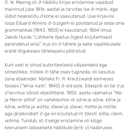
O. W. Masing oli
õ
-hääliku kirjas eristamise vajadust
maininud juba 1816. aastal ja tarvitas ise
õ
-märki, aga
üldist heakskiitu
õ
kohe ei saavutanud. Uue kirjaviisi
looja Eduard Ahrens
õ
-d pigem ei pooldanud ja seda oma
grammatikas (1843, 1853) ei kasutanud. 1864 ilmus
Jakob Hurda “Lühikene õpetus õigest kirjutamisest
parandatud wiisi”, kus on
õ
-tähele ja selle vajalikkusele
eraldi lõigukeses tähelepanu pööratud.
Kuni veel ei olnud autoriteetseid väljaandeid ega
sõnastikke, millele
õ
-tähe osas tugineda, oli kasutus
üsna ebakindel. Näiteks Fr. R. Kreutzwaldi esimeses
teoses (“Wina-katk”, 1840)
õ
-sid pole. Edaspidi on tal
õ
ja
ö
tarvitus sõnuti ebaühtlane. 1850. aasta raamatus “Ma-
ja Merre-piltid” on vaheldumisi nt
sõrw
ja
sörw
,
kõrw
ja
körw
,
wõtta
ja
wötta
,
lõwwi
ja
löwwi
,
mõtte
ja
mötte
,
aga järjekindlalt
õ
-ga on kirjutatud nt
tõesti
,
kõlla
,
rõem
,
wõima
. Tundub, et
õ
selge eristamine oli kõige
keerulisem labiaalsete häälikute (eriti
v
) naabruses.