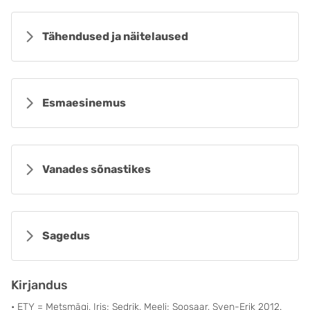
Tähendused ja näitelaused
Esmaesinemus
Vanades sõnastikes
Sagedus
Kirjandus
• ETY = Metsmägi, Iris; Sedrik, Meeli; Soosaar, Sven-Erik 2012.