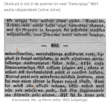
Üksikuid
ö
-sid
õ
-de asemel on veel “Kalevipoja” 1861.
aasta väljaandeski (
sörw, körw
).
Kreutzwald, Ma- ja Merre-piltid, 1850 (väljalõige)