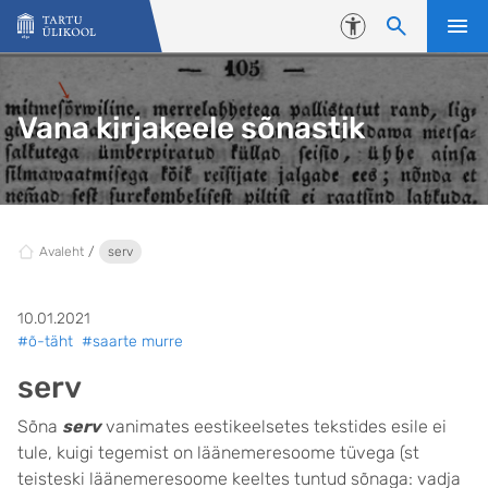
Liigu edasi põhisisu juurde
Juurdepääsetavus
Vana kirjakeele sõnastik
Avaleht
serv
10.01.2021
#õ-täht
#saarte murre
serv
Sõna
serv
vanimates eestikeelsetes tekstides esile ei
tule, kuigi tegemist on läänemeresoome tüvega (st
teisteski läänemeresoome keeltes tuntud sõnaga: vadja