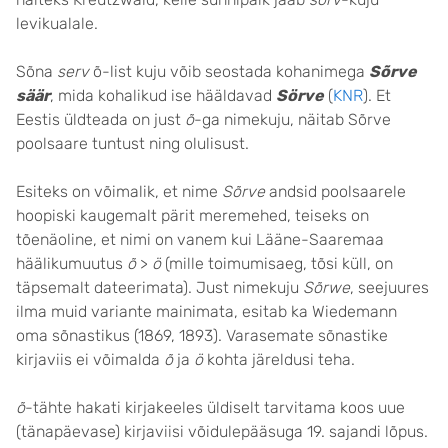
levikualale.
Sõna
serv
õ-list kuju võib seostada kohanimega
Sõrve
säär
, mida kohalikud ise hääldavad
Sörve
(
KNR
). Et
Eestis üldteada on just
õ
-ga nimekuju, näitab Sõrve
poolsaare tuntust ning olulisust.
Esiteks on võimalik, et nime
Sõrve
andsid poolsaarele
hoopiski kaugemalt pärit meremehed, teiseks on
tõenäoline, et nimi on vanem kui Lääne-Saaremaa
häälikumuutus
õ
>
ö
(mille toimumisaeg, tõsi küll, on
täpsemalt dateerimata). Just nimekuju
Sõrwe
, seejuures
ilma muid variante mainimata, esitab ka Wiedemann
oma sõnastikus (1869, 1893). Varasemate sõnastike
kirjaviis ei võimalda
õ
ja
ö
kohta järeldusi teha.
õ
-tähte hakati kirjakeeles üldiselt tarvitama koos uue
(tänapäevase) kirjaviisi võidulepääsuga 19. sajandi lõpus.