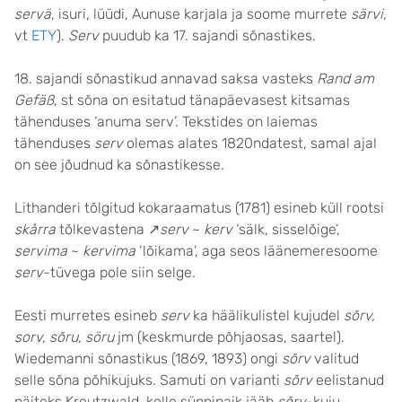
servä
, isuri, lüüdi, Aunuse karjala ja soome murrete
särvi
,
vt
ETY
).
Serv
puudub ka 17. sajandi sõnastikes.
18. sajandi sõnastikud annavad saksa vasteks
Rand am
Gefäß
, st sõna on esitatud tänapäevasest kitsamas
tähenduses ‘anuma serv’. Tekstides on laiemas
tähenduses
serv
olemas alates 1820ndatest, samal ajal
on see jõudnud ka sõnastikesse.
Lithanderi tõlgitud kokaraamatus (1781) esineb küll rootsi
skårra
tõlkevastena ↗
serv
~
kerv
‘sälk, sisselõige’,
servima
~
kervima
‘lõikama’, aga seos läänemeresoome
serv
-tüvega pole siin selge.
Eesti murretes esineb
serv
ka häälikulistel kujudel
sõrv,
sorv, sõru, söru
jm (keskmurde põhjaosas, saartel).
Wiedemanni sõnastikus (1869, 1893) ongi
sõrv
valitud
selle sõna põhikujuks. Samuti on varianti
sõrv
eelistanud
näiteks Kreutzwald, kelle sünnipaik jääb
sõrv
-kuju