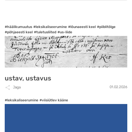
#häälikumuutus
#leksikaliseerumine
#lõunaeesti keel
#piiblitõlge
#põhjaeesti keel
#tuletusliited
#us-liide
ustav, ustavus
01.02.2026
Jaga
#leksikaliseerumine
#viisiütlev kääne