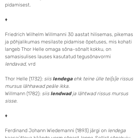
pidamisest.
♦
Friedrich Wilhelm Willmanni 30 aastat hilisemas, pikemas
ja põhjalikumas mesilaste pidamise õpetuses, mis kohati
langeb Thor Helle omaga sõna-sõnalt kokku, on
samasisulises lauses kasutatud tegusõnavormi
lendavad
, vrd
Thor Helle (1732):
siis
lendega
ehk teine ülle tei[s]e rissus
mursus lähhawad peäle ikka.
Willmann (1782):
siis
lendwad
ja lähtwad rissus mursus
sisse.
♦
Ferdinand Johann Wiedemanni (1893) järgi on
lendega
kaasaütleva käände vorm sõnast
lenne
. Sellist sõnakuju