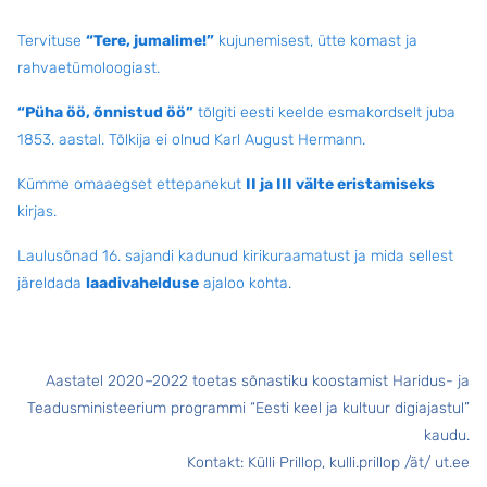
Tervituse
“Tere, jumalime!”
kujunemisest, ütte komast ja
rahvaetümoloogiast.
“Püha öö, õnnistud öö”
tõlgiti eesti keelde esmakordselt juba
1853. aastal. Tõlkija ei olnud Karl August Hermann.
Kümme omaaegset ettepanekut
II ja III välte eristamiseks
kirjas.
Laulusõnad 16. sajandi kadunud kirikuraamatust ja mida sellest
järeldada
laadivahelduse
ajaloo kohta
.
Aastatel 2020–2022 toetas sõnastiku koostamist Haridus- ja
Teadusministeerium programmi “Eesti keel ja kultuur digiajastul”
kaudu.
Kontakt: Külli Prillop, kulli.prillop /ät/ ut.ee