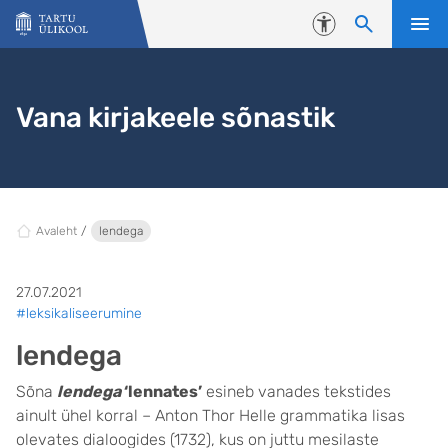
Liigu edasi põhisisu juurde
Juurdepääsetavus
Vana kirjakeele sõnastik
Avaleht
lendega
27.07.2021
#leksikaliseerumine
lendega
Sõna
lendega
‘lennates’
esineb vanades tekstides
ainult ühel korral – Anton Thor Helle grammatika lisas
olevates dialoogides (1732), kus on juttu mesilaste