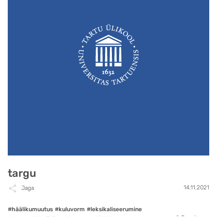
targu
14.11.2021
Jaga
#häälikumuutus
#kuluvorm
#leksikaliseerumine