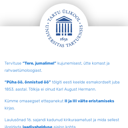
Jalus
Tervituse
“Tere, jumalime!”
kujunemisest, ütte komast ja
rahvaetümoloogiast.
“Püha öö, õnnistud öö”
tõlgiti eesti keelde esmakordselt juba
1853. aastal. Tõlkija ei olnud Karl August Hermann.
Kümme omaaegset ettepanekut
II ja III välte eristamiseks
kirjas.
Laulusõnad 16. sajandi kadunud kirikuraamatust ja mida sellest
järeldada
laadivahelduse
ajaloo kohta
.