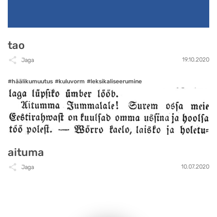
tao
19.10.2020
Jaga
#häälikumuutus
#kuluvorm
#leksikaliseerumine
aituma
10.07.2020
Jaga