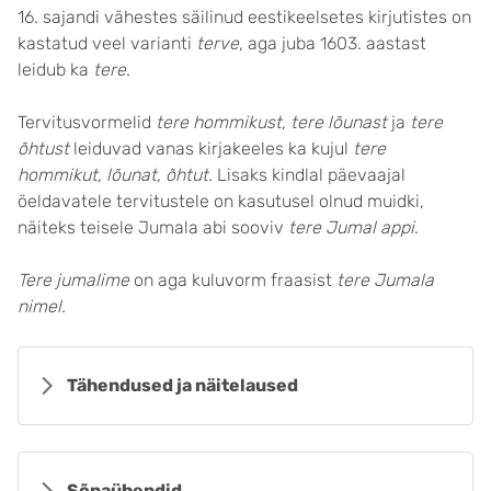
16. sajandi vähestes säilinud eestikeelsetes kirjutistes on
kastatud veel varianti
terve
, aga juba 1603. aastast
leidub ka
tere
.
Tervitusvormelid
tere hommikust
,
tere lõunast
ja
tere
õhtust
leiduvad vanas kirjakeeles ka kujul
tere
hommikut, lõunat, õhtut.
Lisaks kindlal päevaajal
öeldavatele tervitustele on kasutusel olnud muidki,
näiteks teisele Jumala abi sooviv
tere Jumal appi
.
Tere jumalime
on aga kuluvorm fraasist
tere Jumala
nimel.
Tähendused ja näitelaused
Sõnaühendid