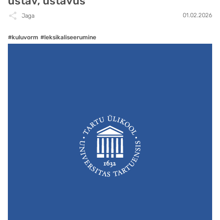
ustav, ustavus
01.02.2026
Jaga
#kuluvorm
#leksikaliseerumine