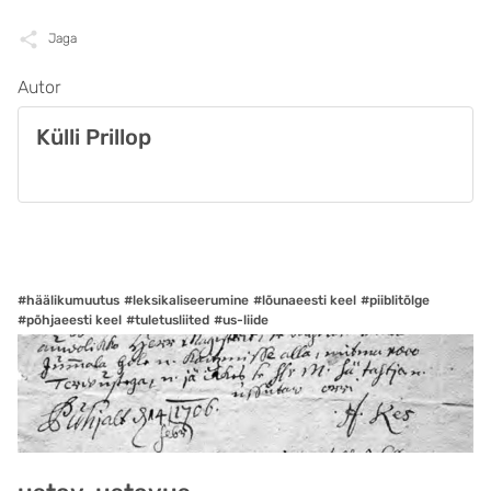
Jaga
Autor
Külli Prillop
#häälikumuutus
#leksikaliseerumine
#lõunaeesti keel
#piiblitõlge
#põhjaeesti keel
#tuletusliited
#us-liide