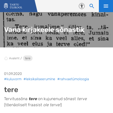
Liigu edasi põhisisu juurde
Juurdepääsetavus
Vana kirjakeele sõnastik
Avaleht
tere
01.09.2020
#kuluvorm
#leksikaliseerumine
#rahvaetümoloogia
tere
Tervitussõna
tere
on kujunenud sõnast
terve
(tõenäoliselt fraasist
ole terve!
)