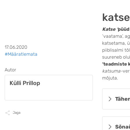
katse
Katse
‘
püüd
‘vaatama’, ag
katsetama, ür
17.06.2020
piiblisalmi tõ
#Määratlemata
suureneb olul
‘teadmiste 
Autor
katsuma-
ver
mõjuta.
Külli Prillop
Tähen
Jaga
Sõna