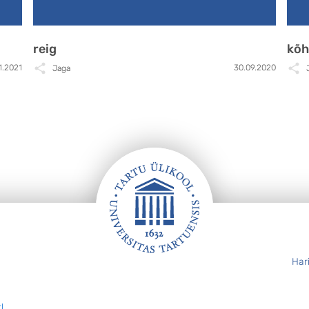
reig
kõ
11.2021
30.09.2020
Jaga
Har
l