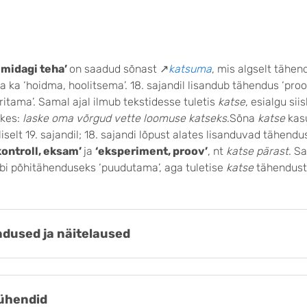
 midagi teha’
on saadud sõnast ↗
katsuma
, mis algselt tähen
a ka ‘hoidma, hoolitsema’. 18. sajandil lisandub tähendus ‘pro
itama’. Samal ajal ilmub tekstidesse tuletis
katse
, esialgu sii
lkes:
laske oma võrgud vette loomuse katseks
.Sõna
katse
kas
iselt 19. sajandil; 18. sajandi lõpust alates lisanduvad tähend
kontroll, eksam’
ja
‘eksperiment, proov’
, nt
katse pärast
. S
bi põhitähenduseks ‘puudutama’, aga tuletise
katse
tähendust
dused ja näitelaused
ühendid