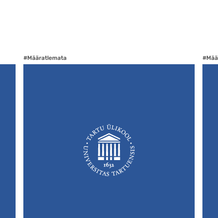
#Määratlemata
#Mää