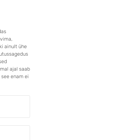
das
ovima,
ski ainult ühe
utussagedus
used
amal ajal saab
 see enam ei