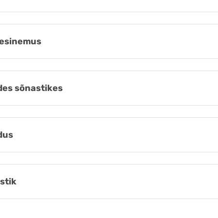
esinemus
es sõnastikes
dus
stik