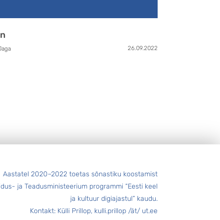
hn
26.09.2022
Jaga
Aastatel 2020–2022 toetas sõnastiku koostamist
idus- ja Teadusministeerium programmi “Eesti keel
ja kultuur digiajastul” kaudu.
Kontakt: Külli Prillop, kulli.prillop /ät/ ut.ee