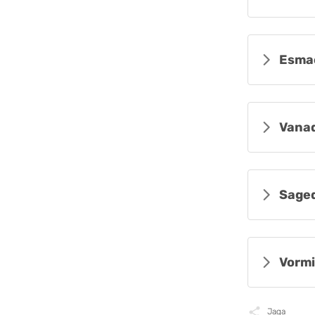
Esma
Vanad
Sage
Vormi
Jaga