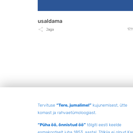
usaldama
17.
Jaga
Jalus
Tervituse
“Tere, jumalime!”
kujunemisest, ütte
komast ja rahvaetümoloogiast.
“Püha öö, õnnistud öö”
tõlgiti eesti keelde
esmakordselt juba 1853. aastal. Tõlkija ei olnud Kar