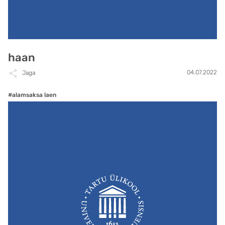
haan
04.07.2022
Jaga
#alamsaksa laen