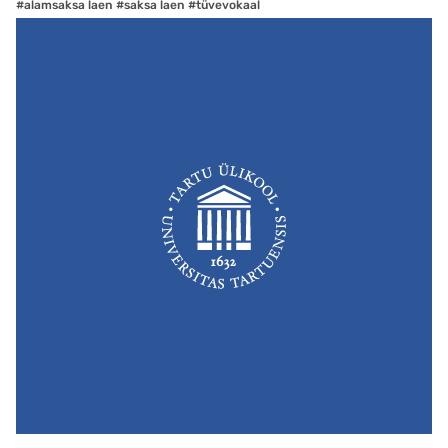
#alamsaksa laen
#saksa laen
#tüvevokaal