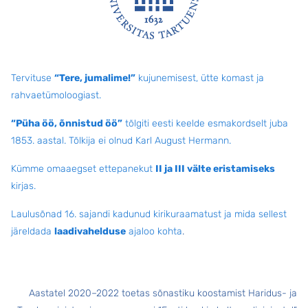
Jalus
Tervituse
“Tere, jumalime!”
kujunemisest, ütte komast ja
rahvaetümoloogiast.
“Püha öö, õnnistud öö”
tõlgiti eesti keelde esmakordselt juba
1853. aastal. Tõlkija ei olnud Karl August Hermann.
Kümme omaaegset ettepanekut
II ja III välte eristamiseks
kirjas.
Laulusõnad 16. sajandi kadunud kirikuraamatust ja mida sellest
järeldada
laadivahelduse
ajaloo kohta
.
Aastatel 2020–2022 toetas sõnastiku koostamist Haridus- ja