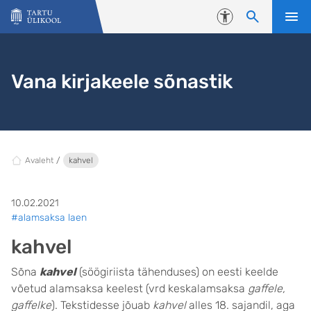
Liigu edasi põhisisu juurde
Juurdepääsetavus
Vana kirjakeele sõnastik
Avaleht
kahvel
10.02.2021
#alamsaksa laen
kahvel
Sõna
kahvel
(söögiriista tähenduses) on eesti keelde
võetud alamsaksa keelest (vrd keskalamsaksa
gaffele,
gaffelke
). Tekstidesse jõuab
kahvel
alles 18. sajandil, aga