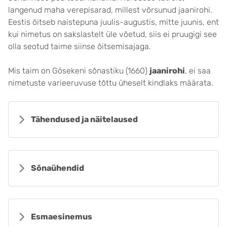
langenud maha verepisarad, millest võrsunud jaanirohi.
Eestis õitseb naistepuna juulis-augustis, mitte juunis, ent
kui nimetus on sakslastelt üle võetud, siis ei pruugigi see
olla seotud taime siinse õitsemisajaga.
Mis taim on Gösekeni sõnastiku (1660)
jaanirohi
, ei saa
nimetuste varieeruvuse tõttu üheselt kindlaks määrata.
Tähendused ja näitelaused
Sõnaühendid
Esmaesinemus