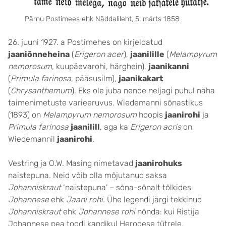
Pärnu Postimees ehk Näddalileht, 5. märts 1858
26. juuni 1927. a Postimehes on kirjeldatud
jaaniõnneheina
(
Erigeron acer
),
jaanilille
(
Melampyrum
nemorosum
, kuupäevarohi, härghein),
jaanikanni
(
Primula farinosa
, pääsusilm),
jaanikakart
(
Chrysanthemum
). Eks ole juba nende neljagi puhul näha
taimenimetuste varieeruvus. Wiedemanni sõnastikus
(1893) on
Melampyrum nemorosum
hoopis
jaanirohi
ja
Primula farinosa
jaanilill
, aga ka
Erigeron acris
on
Wiedemannil
jaanirohi
.
Vestring ja O.W. Masing nimetavad
jaanirohuks
naistepuna. Neid võib olla mõjutanud saksa
Johanniskraut
‘naistepuna’ – sõna-sõnalt tõlkides
Johannese
ehk
Jaani rohi.
Ühe legendi järgi tekkinud
Johanniskraut
ehk
Johannese rohi
nõnda: kui Ristija
Johannese pea toodi kandikul Herodese tütrele,