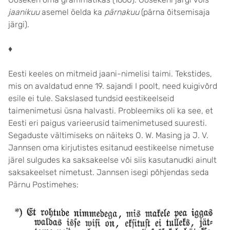
jaanikuu
asemel öelda ka
pärnakuu
(pärna õitsemisaja
järgi).
♦
Eesti keeles on mitmeid jaani-nimelisi taimi. Tekstides,
mis on avaldatud enne 19. sajandi I poolt, need kuigivõrd
esile ei tule. Sakslased tundsid eestikeelseid
taimenimetusi üsna halvasti. Probleemiks oli ka see, et
Eesti eri paigus varieerusid taimenimetused suuresti.
Segaduste vältimiseks on näiteks O. W. Masing ja J. V.
Jannsen oma kirjutistes esitanud eestikeelse nimetuse
järel sulgudes ka saksakeelse või siis kasutanudki ainult
saksakeelset nimetust. Jannsen isegi põhjendas seda
Pärnu Postimehes: