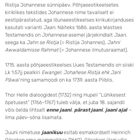
Ristija Johannese sünnipäev. Põhjaeestikeelsetes
kiriklikes tekstides Johannese nime tavaliselt ei
eestipärastatud, aga lõunaeestikeelses kirikukirjanduses
kasutati varianti
Jaan
. Näiteks 1686. aasta Wastses
Testamendis on
Johannese
asemel järjekindlalt
Jaan
,
seega ka
Jahn se Ristja
(= Ristija Johannes),
Jahni
Awwaldamisse Rahmat
(= Johannese ilmutusraamat).
1715. aasta põhjaeestikeelses Uues Testamendis on siiski
Lk 1:57jj pealkiri
Ewangel: Johañese Ristja ehk Jani
Päwal
ning samamoodi on ka 1739. aasta Piiblis.
Thor Helle dialoogidest (1732) ning Hupeli “Lühikesest
õpetusest” (1766–1767) tuleb välja, et juba 18. sajandil
võis öelda lihtsalt
enne jaani
,
pärast jaani
,
jaani ajal
–
ilma
päev
-sõna lisamata.
Juuni nimetuse
jaanikuu
esitab esmakordselt Heinrich
Göseken oma grammatikas (1660). Gösekeni järgi võis