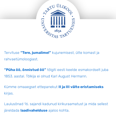
Jalus
Tervituse
“Tere, jumalime!”
kujunemisest, ütte komast ja
rahvaetümoloogiast.
“Püha öö, õnnistud öö”
tõlgiti eesti keelde esmakordselt juba
1853. aastal. Tõlkija ei olnud Karl August Hermann.
Kümme omaaegset ettepanekut
II ja III välte eristamiseks
kirjas.
Laulusõnad 16. sajandi kadunud kirikuraamatust ja mida sellest
järeldada
laadivahelduse
ajaloo kohta
.