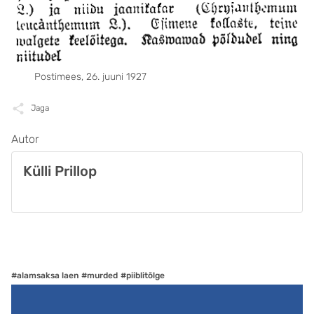
Postimees, 26. juuni 1927
Jaga
Autor
Külli Prillop
#alamsaksa laen
#murded
#piiblitõlge