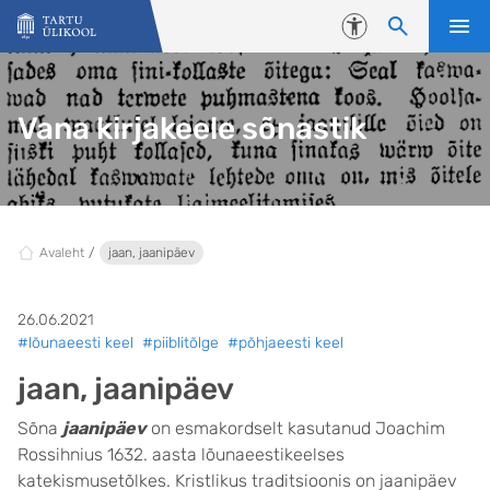
Liigu edasi põhisisu juurde
Juurdepääsetavus
Vana kirjakeele sõnastik
Avaleht
jaan, jaanipäev
26.06.2021
#lõunaeesti keel
#piiblitõlge
#põhjaeesti keel
jaan, jaanipäev
Sõna
jaanipäev
on esmakordselt kasutanud Joachim
Rossihnius 1632. aasta lõunaeestikeelses
katekismusetõlkes. Kristlikus traditsioonis on jaanipäev