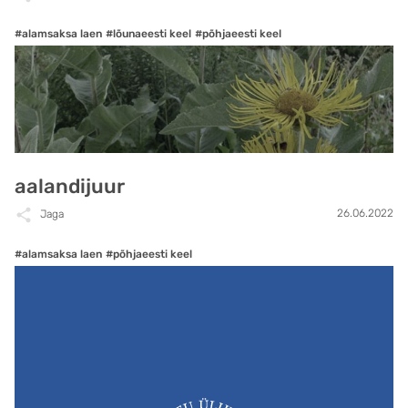
#alamsaksa laen
#lõunaeesti keel
#põhjaeesti keel
aalandijuur
26.06.2022
Jaga
#alamsaksa laen
#põhjaeesti keel