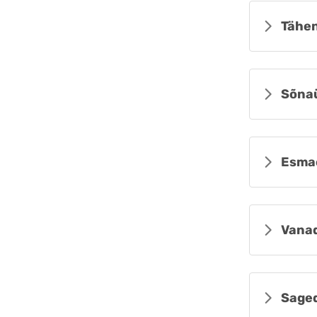
Tähen
Sõna
Esma
Vanad
Sage