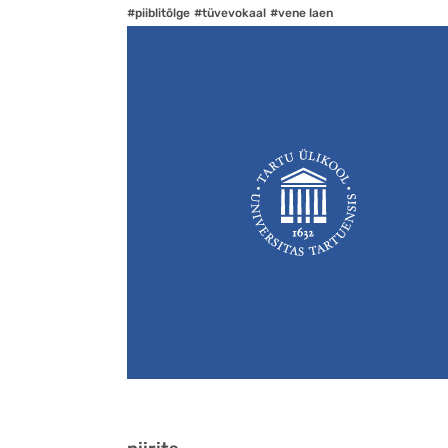
#piiblitõlge
#tüvevokaal
#vene laen