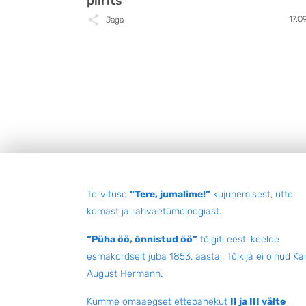
piirits
17.0
Jaga
Jalus
Tervituse
“Tere, jumalime!”
kujunemisest, ütte
komast ja rahvaetümoloogiast.
“Püha öö, õnnistud öö”
tõlgiti eesti keelde
esmakordselt juba 1853. aastal. Tõlkija ei olnud Kar
August Hermann.
Kümme omaaegset ettepanekut
II ja III välte