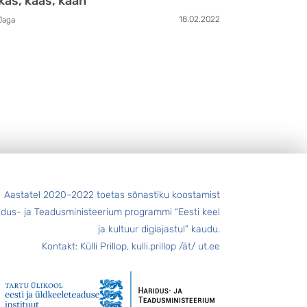
 kas, kaas, kaan
18.02.2022
Jaga
Aastatel 2020–2022 toetas sõnastiku koostamist
idus- ja Teadusministeerium programmi “Eesti keel
ja kultuur digiajastul” kaudu.
Kontakt: Külli Prillop, kulli.prillop /ät/ ut.ee