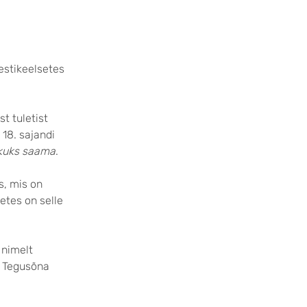
estikeelsetes
t tuletist
. 18. sajandi
ikuks saama
.
s, mis on
getes on selle
 nimelt
. Tegusõna