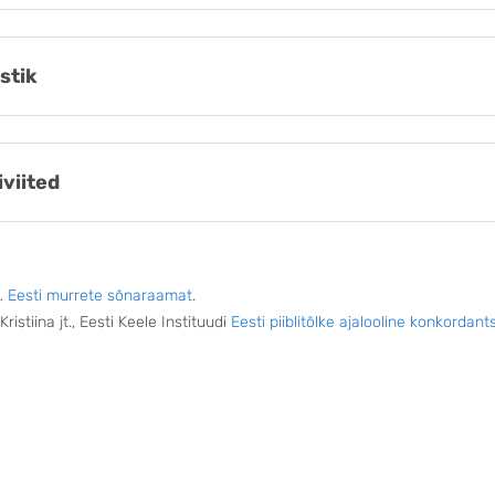
stik
iviited
…
Eesti murrete sõnaraamat
.
ristiina jt., Eesti Keele Instituudi
Eesti piiblitõlke ajalooline konkordant