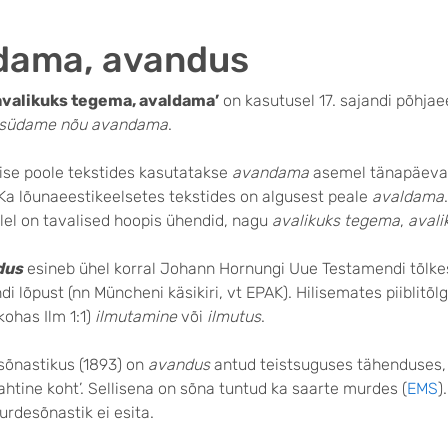
dama, avandus
avalikuks tegema, avaldama’
on kasutusel 17. sajandi põhjae
südame nõu avandama
.
eise poole tekstides kasutatakse
avandama
asemel tänapäevas
 Ka lõunaeestikeelsetes tekstides on algusest peale
avaldama
lel on tavalised hoopis ühendid, nagu
avalikuks tegema
,
aval
dus
esineb ühel korral Johann Hornungi Uue Testamendi tõlke
ndi lõpust (nn Müncheni käsikiri, vt EPAK). Hilisemates piiblitõl
kohas Ilm 1:1)
ilmutamine
või
ilmutus
.
õnastikus (1893) on
avandus
antud teistsuguses tähenduses,
lahtine koht’. Sellisena on sõna tuntud ka saarte murdes (
EMS
)
rdesõnastik ei esita.