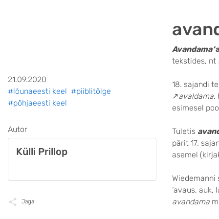
avan
Avandama
‘
tekstides, nt
21.09.2020
18. sajandi t
#lõunaeesti keel
#piiblitõlge
↗
avaldama
.
#põhjaeesti keel
esimesel poo
Autor
Tuletis
avan
pärit 17. saja
Külli Prillop
asemel (kirja
Wiedemanni s
‘avaus, auk, 
avandama
mu
Jaga