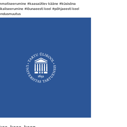
mmatiseerumine
#kaasaütlev kääne
#küsisõna
ikaliseerumine
#lõunaeesti keel
#põhjaeesti keel
endusmuutus