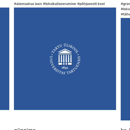
#alamsaksa laen
#leksikaliseerumine
#põhjaeesti keel
#gra
#leks
#täh