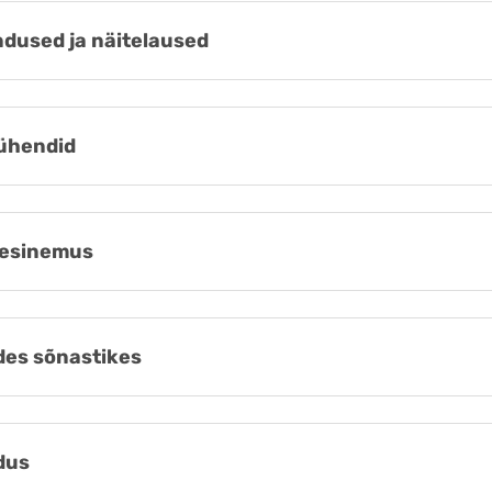
dused ja näitelaused
ühendid
esinemus
es sõnastikes
dus