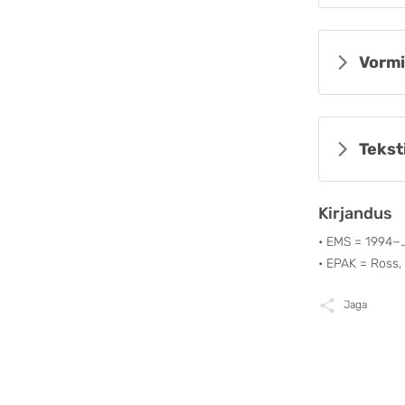
Vormi
Tekst
Kirjandus
• EMS = 1994−
• EPAK = Ross, K
Jaga