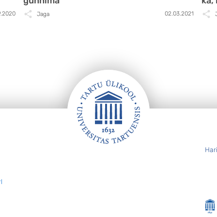
günnima
ka,
9.2020
02.03.2021
Jaga
Har
l