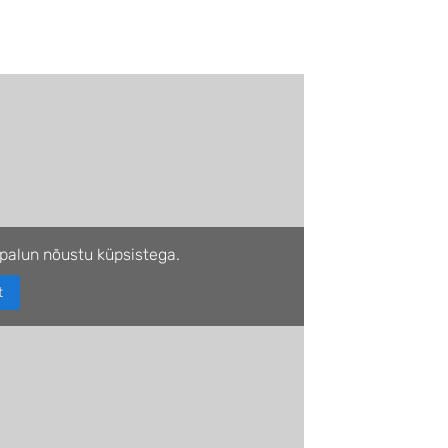
palun nõustu küpsistega.
t