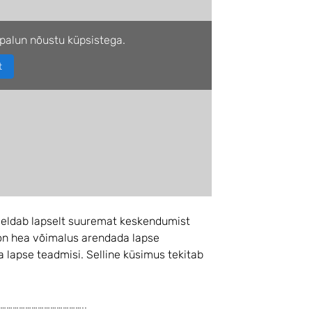
palun nõustu küpsistega.
t
eeldab lapselt suuremat keskendumist
al on hea võimalus arendada lapse
 lapse teadmisi. Selline küsimus tekitab
…………………………………..