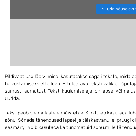
Muuda nõusoleku
Pildivaatluse läbiviimisel kasutatakse sageli tekste, mida õ
tutvustamiseks ette loeb. Etteloetava teksti valik on õpeta
samast raamatust. Teksti kuulamise ajal on lapsel võimalu
uurida.
Tekst peab olema lastele mõistetav. Siin tuleb kasutada lü
sõnu. Sõnade tähendused lapsel ja täiskasvanul ei pruugi 
eesmärgil võib kasutada ka tundmatuid sõnu,mille tähendus 