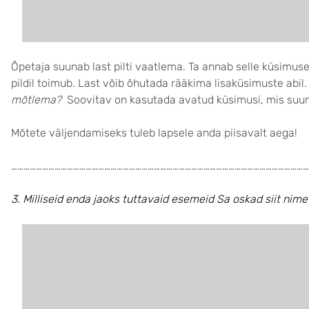
Õpetaja suunab last pilti vaatlema. Ta annab selle küsimuseg
pildil toimub. Last võib õhutada rääkima lisaküsimuste abil.
mõtlema?
Soovitav on kasutada avatud küsimusi, mis suuna
Mõtete väljendamiseks tuleb lapsele anda piisavalt aega!
………………………………………………………………………………………………………………………………
3. Milliseid enda jaoks tuttavaid esemeid Sa oskad siit nim