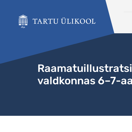
Liigu edasi põhisisu juurde
Raamatuillustratsi
valdkonnas 6–7-aa