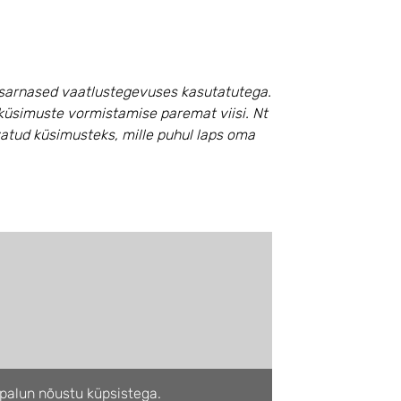
i sarnased vaatlustegevuses kasutatutega.
küsimuste vormistamise paremat viisi. Nt
tud küsimusteks, mille puhul laps oma
palun nõustu küpsistega.