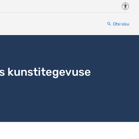
Juurde
Otsi sisu
ks kunstitegevuse