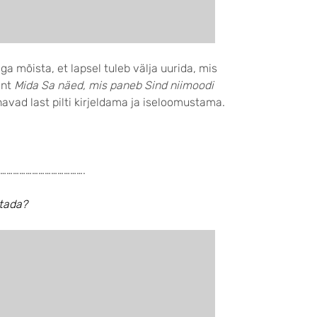
a mõista, et lapsel tuleb välja uurida, mis
 nt
Mida Sa näed, mis paneb Sind niimoodi
vad last pilti kirjeldama ja iseloomustama.
………………………………….
etada?