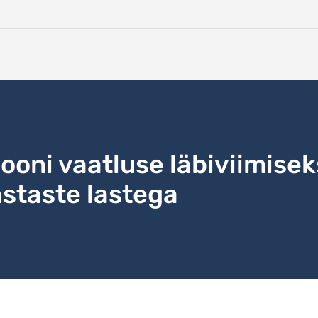
ooni vaatluse läbiviimise
staste lastega