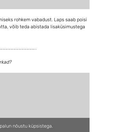
miseks rohkem vabadust. Laps saab poisi
ätta, võib teda abistada lisaküsimustega
…………………………………..
ärkad?
palun nõustu küpsistega.