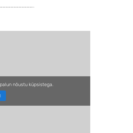
………………………………..
palun nõustu küpsistega.
t