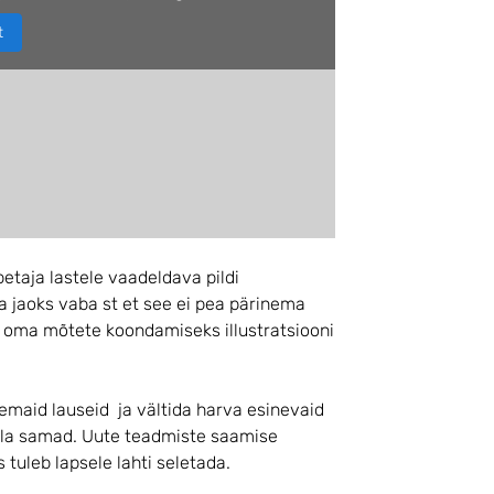
t
petaja lastele vaadeldava pildi
ja jaoks vaba st et see ei pea pärinema
s oma mõtete koondamiseks illustratsiooni
hemaid lauseid ja vältida harva esinevaid
olla samad. Uute teadmiste saamise
tuleb lapsele lahti seletada.