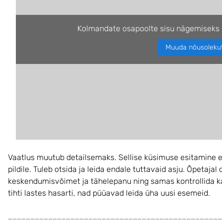
Kolmandate osapoolte sisu nägemiseks 
Muuda nõusoleku
Vaatlus muutub detailsemaks. Sellise küsimuse esitamine 
pildile. Tuleb otsida ja leida endale tuttavaid asju. Õpetaj
keskendumisvõimet ja tähelepanu ning samas kontrollida ka
tihti lastes hasarti, nad püüavad leida üha uusi esemeid.
………………………………………………………………………………………………………………………………