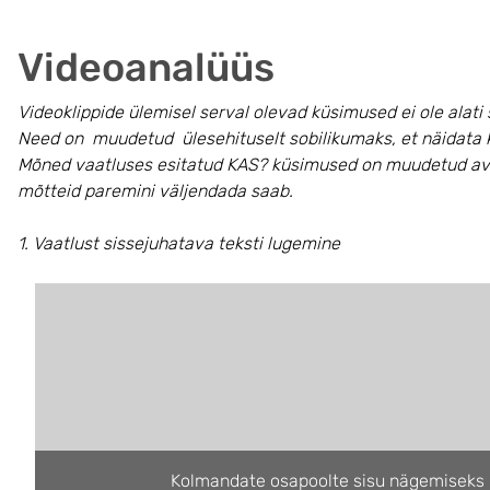
Videoanalüüs
Videoklippide ülemisel serval olevad küsimused ei ole alat
Need on muudetud ülesehituselt sobilikumaks, et näidata 
Mõned vaatluses esitatud KAS? küsimused on muudetud ava
mõtteid paremini väljendada saab.
1. Vaatlust sissejuhatava teksti lugemine
Kolmandate osapoolte sisu nägemiseks 