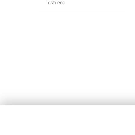
Testi end
Jalus