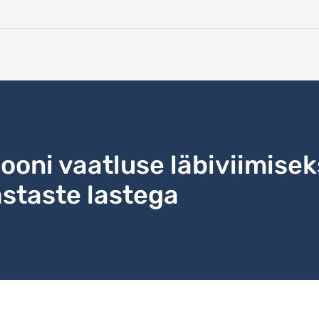
ooni vaatluse läbiviimise
staste lastega