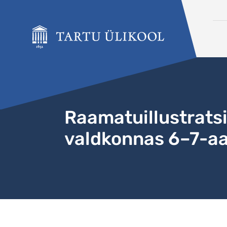
Liigu edasi põhisisu juurde
Raamatuillustratsi
valdkonnas 6–7-aa