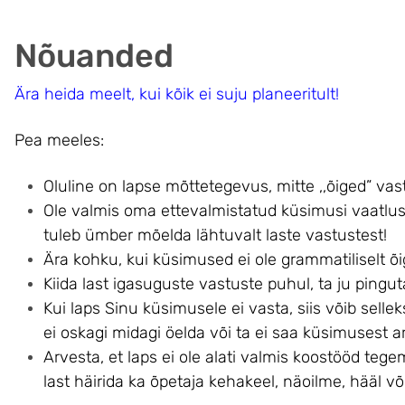
Nõuanded
Ära heida meelt, kui kõik ei suju planeeritult!
Pea meeles:
Oluline on lapse mõttetegevus, mitte ,,õiged” vas
Ole valmis oma ettevalmistatud küsimusi vaatl
tuleb ümber mõelda lähtuvalt laste vastustest!
Ära kohku, kui küsimused ei ole grammatiliselt õig
Kiida last igasuguste vastuste puhul, ta ju pingut
Kui laps Sinu küsimusele ei vasta, siis võib sellek
ei oskagi midagi öelda või ta ei saa küsimusest a
Arvesta, et laps ei ole alati valmis koostööd teg
last häirida ka õpetaja kehakeel, näoilme, hääl v