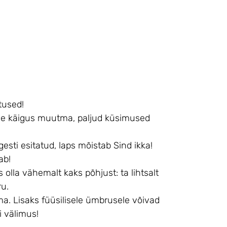
tused!
use käigus muutma, paljud küsimused
esti esitatud, laps mõistab Sind ikka!
ab!
s olla vähemalt kaks põhjust: ta lihtsalt
ru.
ema. Lisaks füüsilisele ümbrusele võivad
õi välimus!