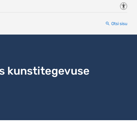
Juurde
Otsi sisu
ks kunstitegevuse