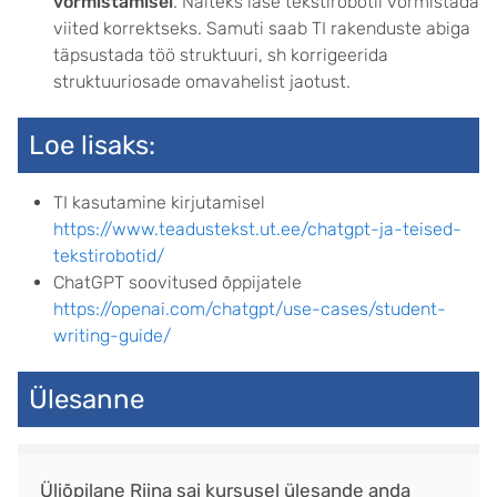
vormistamisel
. Näiteks lase tekstirobotil vormistada
viited korrektseks. Samuti saab TI rakenduste abiga
täpsustada töö struktuuri, sh korrigeerida
struktuuriosade omavahelist jaotust.
Loe lisaks:
TI kasutamine kirjutamisel
https://www.teadustekst.ut.ee/chatgpt-ja-teised-
tekstirobotid/
ChatGPT soovitused õppijatele
https://openai.com/chatgpt/use-cases/student-
writing-guide/
Ülesanne
Üliõpilane Riina sai kursusel ülesande anda