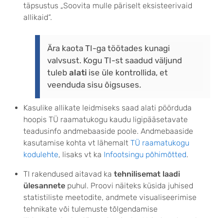
täpsustus „Soovita mulle päriselt eksisteerivaid
allikaid“.
Ära kaota TI-ga töötades kunagi
valvsust. Kogu TI-st saadud väljund
tuleb
alati
ise üle kontrollida, et
veenduda sisu õigsuses.
Kasulike allikate leidmiseks saad alati pöörduda
hoopis TÜ raamatukogu kaudu ligipääsetavate
teadusinfo andmebaaside poole. Andmebaaside
kasutamise kohta vt lähemalt
TÜ raamatukogu
kodulehte
, lisaks vt ka
Infootsingu põhimõtted
.
TI rakendused aitavad ka
tehnilisemat laadi
ülesannete
puhul. Proovi näiteks küsida juhised
statistiliste meetodite, andmete visualiseerimise
tehnikate või tulemuste tõlgendamise