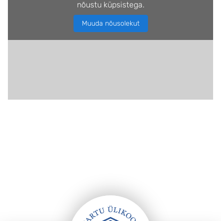
nõustu küpsistega.
Muuda nõusolekut