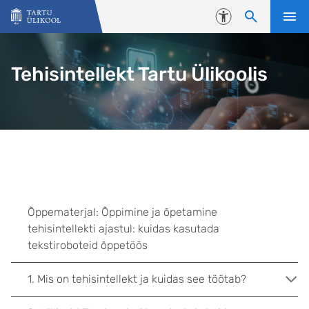
Liigu edasi põhisisu juurde
Juurdepääsetavus
Tehisintellekt Tartu Ülikoolis
Õppematerjal: Õppimine ja õpetamine
tehisintellekti ajastul: kuidas kasutada
tekstiroboteid õppetöös
1. Mis on tehisintellekt ja kuidas see töötab?