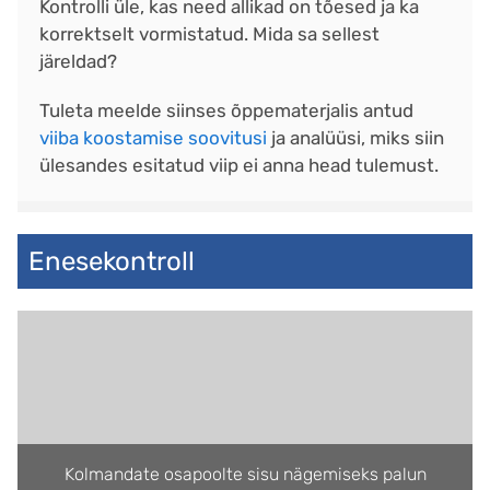
Kontrolli üle, kas need allikad on tõesed ja ka
korrektselt vormistatud. Mida sa sellest
järeldad?
Tuleta meelde siinses õppematerjalis antud
viiba koostamise soovitusi
ja analüüsi, miks siin
ülesandes esitatud viip ei anna head tulemust.
Enesekontroll
Kolmandate osapoolte sisu nägemiseks palun