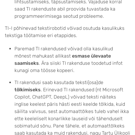
lihtsustamiseks, täpsustamiseks. Vajaduse korral
saad TI rakenduste abil proovida tuvastada ka
programmeerimisega seotud probleeme.
TI-l põhinevad tekstirobotid võivad osutuda kasulikuks
tekstiga töötamise eri etappides.
Paremad TI rakendused võivad olla kasulikud
mõnest mahukast
allikast
esmase ülevaate
saamiseks
. Ära siiski TI rakenduse toodetud infot
kunagi oma töösse kopeeri.
TI rakendusi saab kasutada teksti(osa)de
tõlkimiseks
. Erinevad TI rakendused (nt Microsoft
Copilot, ChatGPT, DeepL) võivad teksti näiteks
inglise keelest päris hästi eesti keelde tõlkida, kuid
säilita valvsus, sest automaattõlkes tuleb vahel ikka
ette keeleliselt konarlikke lauseid või tähenduselt
sobimatuid sõnu. Pane tähele, et automaattõlkeks
saab kasutada ka muid rakendusi, nagu Tartu Ülikooli