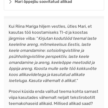
Mari õppejõu soovitatud allikad
Kui Riina Mariga hiljem vestles, ütles Mari, et
kasutas töö koostamiseks TI-d ja koostas
järgmise viiba: “
Kirjutan kodutööd teemal laste
keeleline areng, mitmekeelsus Eestis, laste
keele omandamine: sotsiolingvistiline ja
psühholingvistiline perspektiiv, laste keele
omandamine ja areng, keeleõppe meetodid ja
õppija areng. Koosta mulle selle töö kokkuvõte
koos allikaviidetega ja kasutatud allikate
loeteluga. Kasuta vähemalt 6 allikat.
“
Proovi küsida enda valitud teema kohta sarnast
viipa kasutades vähemalt neljalt tekstirobotilt
teemakohaseid allikaid. Millised allikad saad?