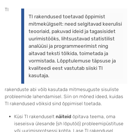
TI
TI rakendused toetavad õppimist
mitmekülgselt: need selgitavad keerulisi
teooriaid, pakuvad ideid ja tagasisidet
uurimistööks, lihtsustavad statistilist
analüüsi ja programmeerimist ning
aitavad teksti tõlkida, toimetada ja
vormistada. Lõpptulemuse täpsuse ja
kvaliteedi eest vastutab siiski TI
kasutaja.
rakenduste abi võib kasutada mitmesuguste sisuliste
probleemide lahendamisel. Siin on mõned ideed, kuidas
TI rakendused võiksid sind õppimisel toetada.
Küsi TI rakenduselt
näiteid
õpitava teema, oma
iseseisva ülesande (sh lõputöö) probleemipüstituse
või uurimisprotsessi kohta. Lase TI rakendusel