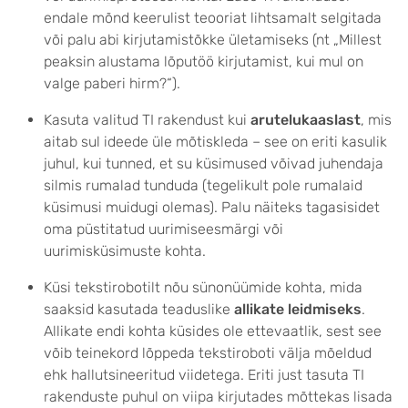
endale mõnd keerulist teooriat lihtsamalt selgitada
või palu abi kirjutamistõkke ületamiseks (nt „Millest
peaksin alustama lõputöö kirjutamist, kui mul on
valge paberi hirm?“).
Kasuta valitud TI rakendust kui
arutelukaaslast
, mis
aitab sul ideede üle mõtiskleda – see on eriti kasulik
juhul, kui tunned, et su küsimused võivad juhendaja
silmis rumalad tunduda (tegelikult pole rumalaid
küsimusi muidugi olemas). Palu näiteks tagasisidet
oma püstitatud uurimiseesmärgi või
uurimisküsimuste kohta.
Küsi tekstirobotilt nõu sünonüümide kohta, mida
saaksid kasutada teaduslike
allikate leidmiseks
.
Allikate endi kohta küsides ole ettevaatlik, sest see
võib teinekord lõppeda tekstiroboti välja mõeldud
ehk hallutsineeritud viidetega. Eriti just tasuta TI
rakenduste puhul on viipa kirjutades mõttekas lisada