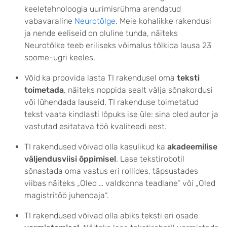
keeletehnoloogia uurimisrühma arendatud
vabavaraline
Neurotõlge
. Meie kohalikke rakendusi
ja nende eeliseid on oluline tunda, näiteks
Neurotõlke teeb eriliseks võimalus tõlkida lausa 23
soome-ugri keeles.
Võid ka proovida lasta TI rakendusel oma
teksti
toimetada
, näiteks noppida sealt välja sõnakordusi
või lühendada lauseid. TI rakenduse toimetatud
tekst vaata kindlasti lõpuks ise üle: sina oled autor ja
vastutad esitatava töö kvaliteedi eest.
TI rakendused võivad olla kasulikud ka
akadeemilise
väljendusviisi õppimisel
. Lase tekstirobotil
sõnastada oma vastus eri rollides, täpsustades
viibas näiteks „Oled … valdkonna teadlane“ või „Oled
magistritöö juhendaja“.
TI rakendused võivad olla abiks teksti eri osade