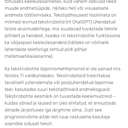
tõhusaks keeleülesannetes, kuid vähem sobivad need
muude andmetüüpide, näiteks heli või visuaalsete
andmete töötlemiseks.
Tekstipõhisusest hoolimata on
mitmed levinud tekstirobotid (nt ChatGPT) ühendatud
teiste alusmudelitega, mis suudavad tuvastada tekste
piltidelt ja helidest, lisades nii tekstirobotile funktsioone
ka väljaspool keeleülesandeid (näiteks on võimalik
lahendada telefoniga tehtud pildi põhjal
matemaatikaülesanne).
Ka t
ekstirobotite õppimismehhanismid ei ole samad mis
teistes TI valdkondades. Tekstiroboteid treenitakse
tavaliselt juhendamata või pooljuhendatud õppimise
teel, kasutades suuri tekstipõhiseid andmekogusid.
Tekstirobotite eesmärk on tuvastada keelemustreid –
kuidas sõnad ja laused on üles ehitatud, et ennustada
sõnade järjestuses iga järgmine sõna. Just see
prognoosivõime aitab neil luua vastusena kasutaja
sisendile sidusat teksti.