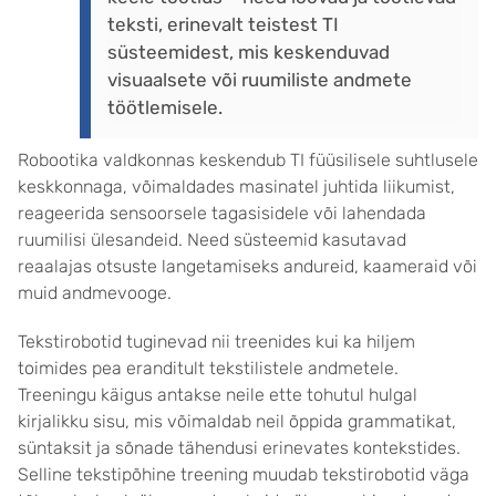
teksti, erinevalt teistest TI
süsteemidest, mis keskenduvad
visuaalsete või ruumiliste andmete
töötlemisele.
Robootika valdkonnas keskendub TI füüsilisele suhtlusele
keskkonnaga, võimaldades masinatel juhtida liikumist,
reageerida sensoorsele tagasisidele või lahendada
ruumilisi ülesandeid. Need süsteemid kasutavad
reaalajas otsuste langetamiseks andureid, kaameraid või
muid andmevooge.
Tekstirobotid tuginevad nii treenides kui ka hiljem
toimides pea eranditult tekstilistele andmetele.
Treeningu käigus antakse neile ette tohutul hulgal
kirjalikku sisu, mis võimaldab neil õppida grammatikat,
süntaksit ja sõnade tähendusi erinevates kontekstides.
Selline tekstipõhine treening muudab tekstirobotid väga