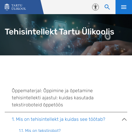
Liigu edasi põhisisu juurde
Juurdepääsetavus
Tehisintellekt Tartu Ülikoolis
Õppematerjal: Õppimine ja õpetamine
tehisintellekti ajastul: kuidas kasutada
tekstiroboteid õppetöös
1. Mis on tehisintellekt ja kuidas see töötab?
1.1. Mis on tekstirobot?