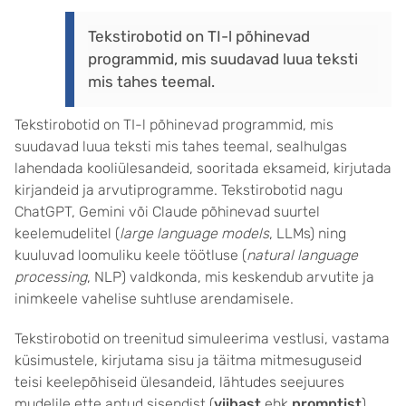
Tekstirobotid on TI-l põhinevad
programmid, mis suudavad luua teksti
mis tahes teemal.
Tekstirobotid on TI-l põhinevad programmid, mis
suudavad luua teksti mis tahes teemal, sealhulgas
lahendada kooliülesandeid, sooritada eksameid, kirjutada
kirjandeid ja arvutiprogramme. Tekstirobotid nagu
ChatGPT, Gemini või Claude põhinevad suurtel
keelemudelitel (
large language models
, LLMs) ning
kuuluvad loomuliku keele töötluse (
natural language
processing
, NLP) valdkonda, mis keskendub arvutite ja
inimkeele vahelise suhtluse arendamisele.
T
ekstirobotid on treenitud simuleerima vestlusi, vastama
küsimustele, kirjutama sisu ja täitma mitmesuguseid
teisi keelepõhiseid ülesandeid, lähtudes seejuures
mudelile ette antud sisendist (
viibast
ehk
promptist
).