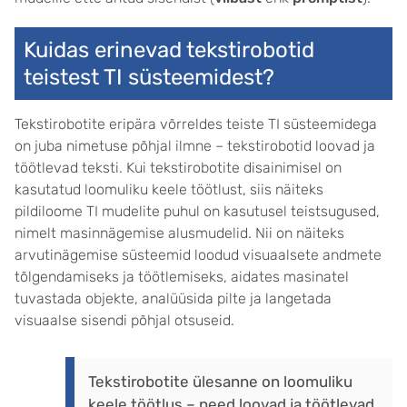
Kuidas erinevad tekstirobotid
teistest TI süsteemidest?
Tekstirobotite eripära võrreldes teiste TI süsteemidega
on juba nimetuse põhjal ilmne – tekstirobotid loovad ja
töötlevad teksti. Kui tekstirobotite disainimisel on
kasutatud loomuliku keele töötlust, siis näiteks
pildiloome TI mudelite puhul on kasutusel teistsugused,
nimelt masinnägemise alusmudelid. Nii on näiteks
arvutinägemise süsteemid loodud visuaalsete andmete
tõlgendamiseks ja töötlemiseks, aidates masinatel
tuvastada objekte, analüüsida pilte ja langetada
visuaalse sisendi põhjal otsuseid.
Tekstirobotite ülesanne on loomuliku
keele töötlus – need loovad ja töötlevad