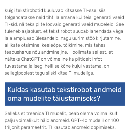
Kuigi tekstirobotid kuuluvad kitsasse TI-sse, siis
tõlgendatakse neid tihti laiemana kui teisi generatiivseid
TI-sid, näiteks pilte loovaid generatiivseid mudeleid. See
tuleneb asjaolust, et tekstirobot suudab lahendada väga
laia ampluaad ülesandeid, nagu uurimistöö kirjutamine,
allikate otsimine, keeleõpe, tõlkimine, mis tahes
teadusharus nõu andmine jne. Hoolimata sellest, et
näiteks ChatGPT on võimeline ka piltidelt infot
tuvastama ja isegi helilise kõne kujul vastama, on
sellegipoolest tegu siiski kitsa TI mudeliga.
Kuidas kasutab tekstirobot andmeid
oma mudelite täiustamiseks?
Selleks et treenida TI mudelit, peab olema võimalikult
palju võimalikult häid andmeid. GPT-4o mudelil on 100
triljonit parameetrit. TI kasutab andmeid õppimiseks,