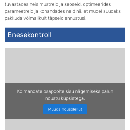
tuvastades neis mustreid ja seoseid, optimeerides
parameetreid ja kohandades neid nii, et mudel suudaks
pakkuda võimalikult täpseid ennustusi.
Enesekontroll
Kolmandate osapoolte sisu nägemiseks palun
nõustu küpsistega.
Muuda nõusolekut