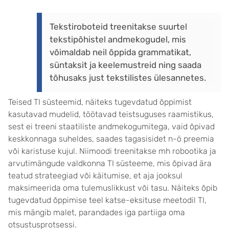
Tekstiroboteid treenitakse suurtel
tekstipõhistel andmekogudel, mis
võimaldab neil õppida grammatikat,
süntaksit ja keelemustreid ning saada
tõhusaks just tekstilistes ülesannetes.
Teised TI süsteemid, näiteks tugevdatud õppimist
kasutavad mudelid, töötavad teistsuguses raamistikus,
sest ei treeni staatiliste andmekogumitega, vaid õpivad
keskkonnaga suheldes, saades tagasisidet n-ö preemia
või karistuse kujul. Niimoodi treenitakse mh robootika ja
arvutimängude valdkonna TI süsteeme, mis õpivad ära
teatud strateegiad või käitumise, et aja jooksul
maksimeerida oma tulemuslikkust või tasu. Näiteks õpib
tugevdatud õppimise teel katse-eksituse meetodil TI,
mis mängib malet, parandades iga partiiga oma
otsustusprotsessi.