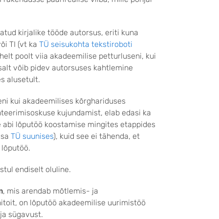
atud kirjalike tööde autorsus, eriti kuna
õi TI (vt ka
TÜ seisukohta tekstiroboti
elt poolt viia akadeemilise petturluseni, kui
isalt võib pidev autorsuses kahtlemine
ses alusetult.
ni kui akadeemilises kõrghariduses
enteerimisoskuse kujundamist, elab edasi ka
ite abi lõputöö koostamise mingites etappides
osa
TÜ suunises
), kuid see ei tähenda, et
e lõputöö.
stul endiselt oluline.
m
, mis arendab mõtlemis- ja
itoit, on lõputöö akadeemilise uurimistöö
 ja sügavust.