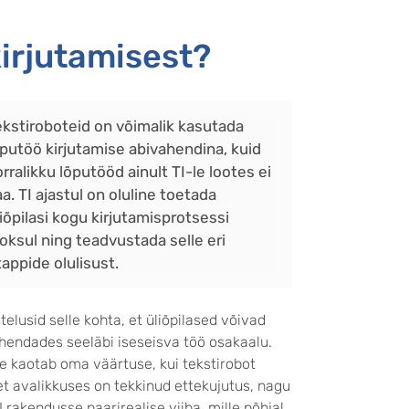
kirjutamisest?
ekstiroboteid on võimalik kasutada
õputöö kirjutamise abivahendina, kuid
rralikku lõputööd ainult TI-le lootes ei
a. TI ajastul on oluline toetada
liõpilasi kogu kirjutamisprotsessi
ooksul ning teadvustada selle eri
tappide olulisust.
telusid selle kohta, et üliõpilased võivad
ähendades seeläbi iseseisva töö osakaalu.
 kaotab oma väärtuse, kui tekstirobot
et avalikkuses on tekkinud ettekujutus, nagu
rakendusse paarirealise viiba, mille põhjal