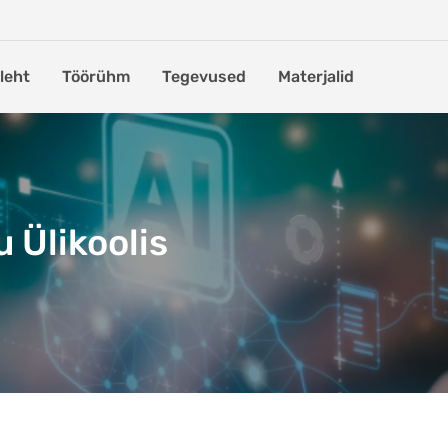
leht
Töörühm
Tegevused
Materjalid
u Ülikoolis