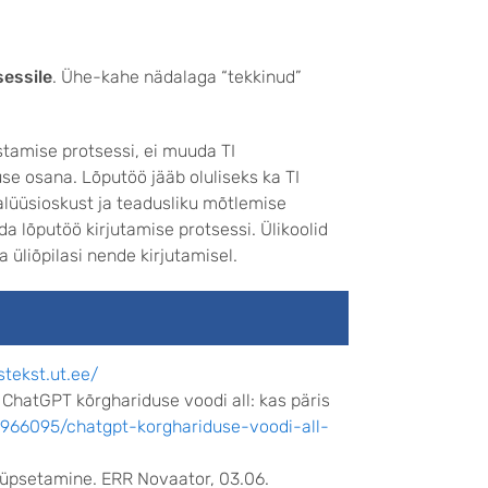
sessile
. Ühe-kahe nädalaga “tekkinud”
tamise protsessi, ei muuda TI
se osana. Lõputöö jääb oluliseks ka TI
analüüsioskust ja teadusliku mõtlemise
da lõputöö kirjutamise protsessi. Ülikoolid
 üliõpilasi nende kirjutamisel.
tekst.ut.ee/
 ChatGPT kõrghariduse voodi all: kas päris
08966095/chatgpt-korghariduse-voodi-all-
 küpsetamine. ERR Novaator, 03.06.