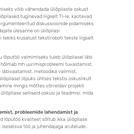
iseks võib vähendada üliõpilaste oskust
liõpilased tuginevad liigselt TI-le, kaotavad
 argumenteeritud diskussioonide pidamiseks
ajate ülesanne on üliõpilasi
 ei tekiks kiusatust tekstiroboti tekste liigselt
ku lõputöö valmimiseks tuleb üliõpilasel läbi
s hõlmab mh uurimisprobleemi tuvastamist,
 läbivaatamist, metoodika valimist,
iõpilasel lõpuks ühtses tekstis oskuslikult
amine mingis mõttes võrreldav projekti
liõpilase selliseid oskusi ja teadmisi, mida
lemist, probleemide lahendamist ja
d lõputöö kvaliteet sõltub ikka üliõpilase
i iseseisva töö ja juhendajaga arutelude.