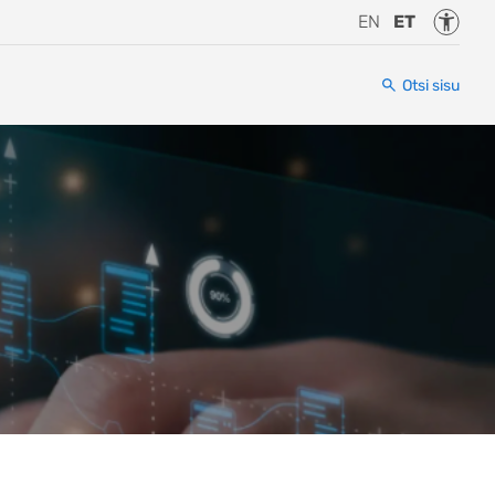
Juurde
EN
ET
Otsi sisu