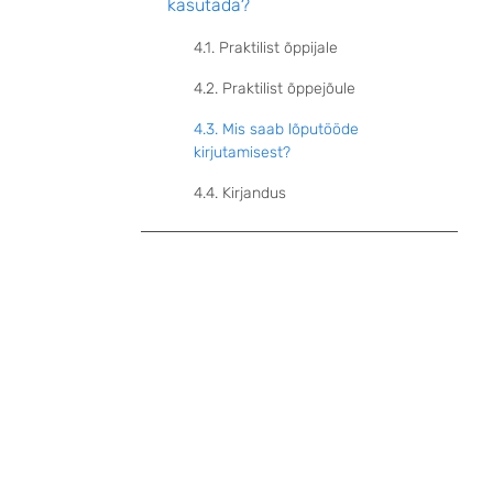
kasutada?
4.1. Praktilist õppijale
4.2. Praktilist õppejõule
4.3. Mis saab lõputööde
kirjutamisest?
4.4. Kirjandus