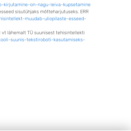
oo-kirjutamine-on-nagu-leiva-kupsetamine
e esseed sisutühjaks mõtteharjutuseks. ERR
ehisintellekt-muudab-uliopilaste-esseed-
vt lähemalt TÜ suunisest tehisintellekti
ikooli-suunis-tekstiroboti-kasutamiseks-