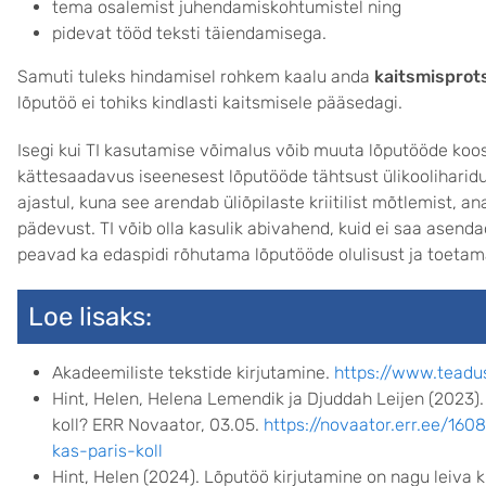
tema osalemist juhendamiskohtumistel ning
pidevat tööd teksti täiendamisega.
Samuti tuleks hindamisel rohkem kaalu anda
kaitsmisprot
lõputöö ei tohiks kindlasti kaitsmisele pääsedagi.
Isegi kui TI kasutamise võimalus võib muuta lõputööde koos
kättesaadavus iseenesest lõputööde tähtsust ülikooliharidu
ajastul, kuna see arendab üliõpilaste kriitilist mõtlemist, 
pädevust. TI võib olla kasulik abivahend, kuid ei saa asenda
peavad ka edaspidi rõhutama lõputööde olulisust ja toetama
Loe lisaks:
Akadeemiliste tekstide kirjutamine.
https://www.teadus
Hint, Helen, Helena Lemendik ja Djuddah Leijen (2023).
koll? ERR Novaator, 03.05.
https://novaator.err.ee/16
kas-paris-koll
Hint, Helen (2024). Lõputöö kirjutamine on nagu leiva