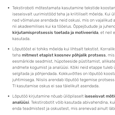
Tekstiroboti mõtestamata kasutamine tekstide koostam
iseseisvalt uurimistööd teha ja kriitiliselt mõelda. Kui ü
nad võimaluse arendada neid oskusi, mis on vajalikud
nii akadeemilises kui ka tööelus. Õppejõudude ja juhend
kirjutamisprotsessis toetada ja motiveerida
, et neil
kasutada.
Lõputööst ei tohiks mõelda kui lihtsalt tekstist. Korrali
teha
mitmest etapist koosnev põhjalik protsess
, mi
eesmärkide seadmist, hüpoteeside püstitamist, allikate
andmete kogumist ja analüüsi. Kõiki neid etappe tuleb ül
selgitada ja põhjendada. Kokkuvõttes on lõputöö koost
juhtimisega. Niisiis arendab lõputöö tegemise protsess ü
TI kasutamise oskus ei saa täielikult asendada.
Lõputöö kirjutamine nõuab üliõpilaselt
iseseisvat mõt
analüüsi
. Tekstirobotit võib kasutada abivahendina, kui
enda teadmistest ja oskustest, mis arenevad ainult läb