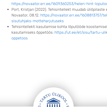
https://novaator.err.ee/1609360253/helen-hint-loput
Port, Kristjan (2022). Tehisintellekt muudab üliõpilast
Novaator, 08.12.
https://novaator.err.ee/1608813757/t
sisutuhjaks-motteharjutuseks
Tehisintellekti kasutamise kohta lõputööde koostamisel 
kasutamiseks õppetöös:
https://ut.ee/et/sisu/tartu-ul
oppetoos