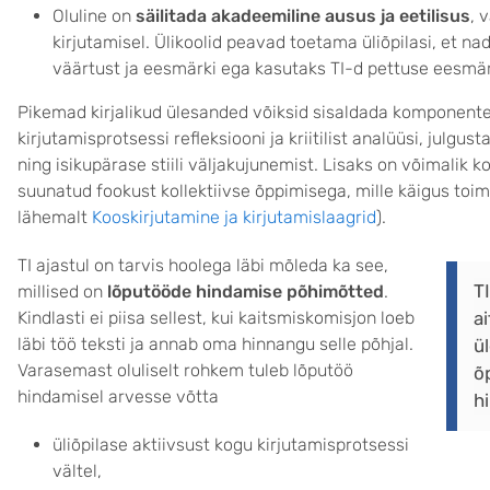
Oluline on
säilitada akadeemiline ausus ja eetilisus
, 
kirjutamisel. Ülikoolid peavad toetama üliõpilasi, et na
väärtust ja eesmärki ega kasutaks TI-d pettuse eesmär
Pikemad kirjalikud ülesanded võiksid sisaldada komponente
kirjutamisprotsessi refleksiooni ja kriitilist analüüsi, julgu
ning isikupärase stiili väljakujunemist. Lisaks on võimalik 
suunatud fookust kollektiivse õppimisega, mille käigus toi
lähemalt
Kooskirjutamine ja kirjutamislaagrid
).
TI ajastul on tarvis hoolega läbi mõleda ka see,
T
millised on
lõputööde hindamise põhimõtted
.
Kindlasti ei piisa sellest, kui kaitsmiskomisjon loeb
a
läbi töö teksti ja annab oma hinnangu selle põhjal.
ül
Varasemast oluliselt rohkem tuleb lõputöö
õ
hindamisel arvesse võtta
h
üliõpilase aktiivsust kogu kirjutamisprotsessi
vältel,