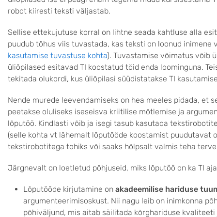
robot kiiresti teksti väljastab.
Sellise ettekujutuse korral on lihtne seada kahtluse alla esit
puudub tõhus viis tuvastada, kas teksti on loonud inimene v
kasutamise tuvastuse kohta
). Tuvastamise võimatus võib üh
üliõpilased esitavad TI koostatud töid enda loominguna. Te
tekitada olukordi, kus üliõpilasi süüdistatakse TI kasutami
Nende murede leevendamiseks on hea meeles pidada, et se
peetakse oluliseks iseseisva kriitilise mõtlemise ja argum
lõputöö. Kindlasti võib ja isegi tasub kasutada tekstirobot
(selle kohta vt lähemalt lõputööde koostamist puudutavat 
tekstirobotitega tohiks või saaks hõlpsalt valmis teha terv
Järgnevalt on loetletud põhjuseid, miks lõputöö on ka TI aja
Lõputööde kirjutamine on
akadeemilise hariduse tuu
argumenteerimisoskust. Nii nagu leib on inimkonna põh
põhiväljund, mis aitab säilitada kõrghariduse kvaliteeti