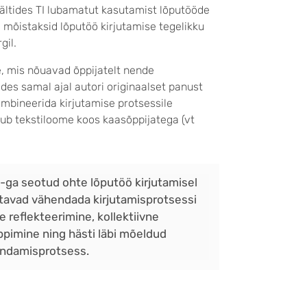
vältides TI lubamatut kasutamist lõputööde
d mõistaksid lõputöö kirjutamise tegelikku
gil.
, mis nõuavad õppijatelt nende
stades samal ajal autori originaalset panust
kombineerida kirjutamise protsessile
mub tekstiloome koos kaasõppijatega (vt
I-ga seotud ohte lõputöö kirjutamisel
itavad vähendada kirjutamisprotsessi
e reflekteerimine, kollektiivne
ppimine ning hästi läbi mõeldud
indamisprotsess.