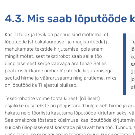
4.3. Mis saab lõputööde 
Kas TI tulek ja levik on pannud sind mõtlema, et
T
lõputööde (st bakalaureuse- ja magistritööde) jt
mahukamate tekstide kirjutamisel pole enam
l
mingit mõtet, sest tekstirobot saab selle töö
ko
üliõpilase eest kerge vaevaga ära teha? Selles
sa
peatükis lükkame ümber lõputööde kirjutamisega
ü
seotud hirme ja väärarusaamu ning arutleme, miks
j
on lõputööd ka TI ajastul olulised.
e
Tekstirobotite võime toota kiiresti (näiliselt)
asjalikke uusi tekste on põhjustanud hulgaliselt hirme ja aru
hakata neid tööriistu kasutama lõputööde kirjutamiseks, v
See omakorda tõstatab küsimuse, kas lõputööde kirjutamine
suudab üliõpilase eest koostada piisavalt hea töö. Tundub, 
üliõpilased ise ei peagi enam tegema muud kui sisestama TI 