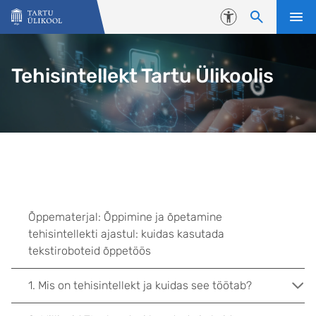
Liigu edasi põhisisu juurde
Juurdepääsetavus
Tehisintellekt Tartu Ülikoolis
Õppematerjal: Õppimine ja õpetamine
tehisintellekti ajastul: kuidas kasutada
tekstiroboteid õppetöös
1. Mis on tehisintellekt ja kuidas see töötab?