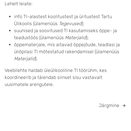
Lehelt leiate:
info TI-alastest koolitustest ja üritustest Tartu
Ülikoolis (ülamenüüs
Tegevused
);
suunised ja soovitused TI kasutamiseks õppe- ja
teadustöös (ülamenüüs
Materjalid
);
õppematerjale, mis aitavad õppejõude, teadlasi ja
üliõpilasi TI mõtestatud rakendamisel (ülamenüüs
Materjalid
).
Veebilehte haldab üleülikooliline TI töörühm, kes
koordineerib ja täiendab siinset sisu vastavalt
uusimatele arengutele.
Järgmine