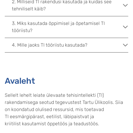
2. Milliseid TI rakendusi kasutada ja kuidas see
tehniliselt käib?
3. Miks kasutada õppimisel ja õpetamisel TI
tööriistu?
4. Mille jaoks TI tööriistu kasutada?
Avaleht
Sellelt lehelt leiate ülevaate tehisintellekti (TI)
rakendamisega seotud tegevustest Tartu Ülikoolis. Siia
on koondatud olulised ressursid, mis toetavad
TI eesmärgipärast, eetilist, läbipaistvat ja
kriitilist kasutamist õppetöös ja teadustöös.