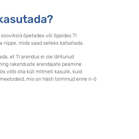
u kasutada?
 sooviksid õpetades või õppides TI
ja nippe, mida saad selleks katsetada.
ada, et TI arendus ei ole lähtunud
 ning rakenduste arendajate peamine
 võib olla küll mitmeti kasulik, kuid
 meetodeid, mis on hästi toiminud enne n-ö