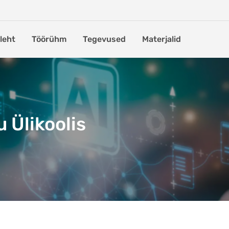
leht
Töörühm
Tegevused
Materjalid
u Ülikoolis