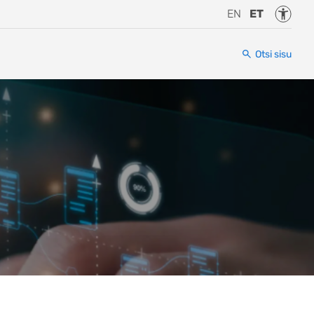
Juurde
EN
ET
Otsi sisu