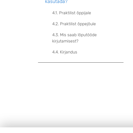
kasutada?
4.1. Praktilist õppijale
4.2. Praktilist õppejõule
4.3. Mis saab lõputööde
kirjutamisest?
4.4. Kirjandus