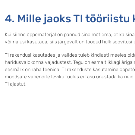
4. Mille jaoks TI tööriist
Kui siinne õppematerjal on pannud sind mõtlema, et ka sina
võimalusi kasutada, siis järgevalt on toodud hulk soovitusi 
TI rakendusi kasutades ja valides tuleb kindlasti meeles pid
haridusvaldkonna vajadustest. Tegu on esmalt ikkagi äriga
eesmärk on raha teenida. TI rakenduste kasutamine õppetöös
moodsate vahendite leviku tuules ei tasu unustada ka neid
TI ajastut.