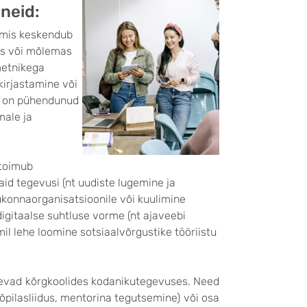
ineid:
 mis keskendub
es või mõlemas
metnikega
kirjastamine või
us on pühendunud
male ja
 toimub
d tegevusi (nt uudiste lugemine ja
gukonnaorganisatsioonile või kuulimine
digitaalse suhtluse vorme (nt ajaveebi
il lehe loomine sotsiaalvõrgustike tööriistu
salevad kõrgkoolides kodanikutegevuses. Need
iõpilasliidus, mentorina tegutsemine) või osa