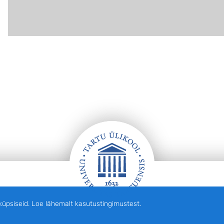
siseid. Loe lähemalt kasutustingimustest.