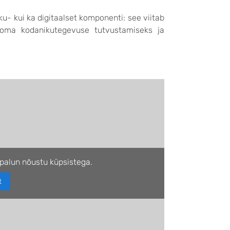
u- kui ka digitaalset komponenti: see viitab
d oma kodanikutegevuse tutvustamiseks ja
palun nõustu küpsistega.
t