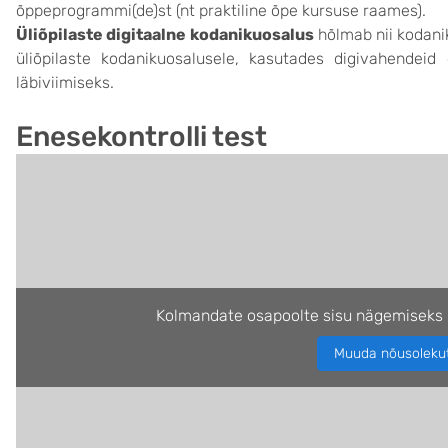
õppeprogrammi(de)st (nt praktiline õpe kursuse raames).
Üliõpilaste digitaalne kodanikuosalus
hõlmab nii kodanik
üliõpilaste kodanikuosalusele, kasutades digivahendei
läbiviimiseks.
Enesekontrolli test
Kolmandate osapoolte sisu nägemiseks 
Muuda nõusoleku