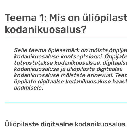
Teema 1: Mis on üliõpilas
kodanikuosalus?
Selle teema õpieesmärk on mõista õppijat
kodanikuosaluse kontseptsiooni. Õppijate
tutvustatakse kodanikuosalsue, digitaals
kodanikuosaluse ja üliõpilaste digitaalse
kodanikuosaluse mõistete erinevusi. Te
õppijate digitaalse kodanikuosaluse baa
andmisele.
Üliõpilaste digitaalne kodanikuosalu