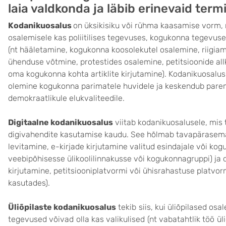
laia valdkonda ja läbib erinevaid term
Kodanikuosalus
on üksikisiku või rühma kaasamise vorm,
osalemisele kas poliitilises tegevuses, kogukonna tegevus
(nt hääletamine, kogukonna koosolekutel osalemine, riigia
ühenduse võtmine, protestides osalemine, petitsioonide all
oma kogukonna kohta artiklite kirjutamine). Kodanikuosal
olemine kogukonna parimatele huvidele ja keskendub pare
demokraatlikule elukvaliteedile.
Digitaalne kodanikuosalus
viitab kodanikuosalusele, mis
digivahendite kasutamise kaudu. See hõlmab tavapärasemai
levitamine, e-kirjade kirjutamine valitud esindajale või ko
veebipõhisesse ülikoolilinnakusse või kogukonnagruppi) ja 
kirjutamine, petitsiooniplatvormi või ühisrahastuse platvorm
kasutades).
Üliõpilaste kodanikuosalus
tekib siis, kui üliõpilased o
tegevused võivad olla kas valikulised (nt vabatahtlik töö ül