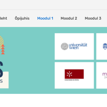
leht
Õpijuhis
Moodul 1
Moodul 2
Moodul 3