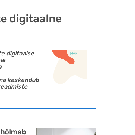
te digitaalne
e digitaalse
le
e
ema keskendub
steadmiste
s hõlmab