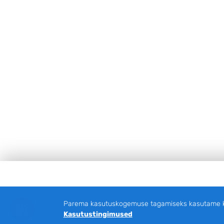
Jalus
Parema kasutuskogemuse tagamiseks kasutame küp
Kasutustingimused