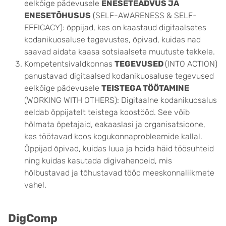
eelkõige pädevusele
ENESETEADVUS JA
ENESETÕHUSUS
(SELF-AWARENESS & SELF-
EFFICACY): õppijad, kes on kaastaud digitaalsetes
kodanikuosaluse tegevustes, õpivad, kuidas nad
saavad aidata kaasa sotsiaalsete muutuste tekkele.
Kompetentsivaldkonnas
TEGEVUSED
(
INTO ACTION)
panustavad digitaalsed kodanikuosaluse tegevused
eelkõige pädevusele
TEISTEGA TÖÖTAMINE
(
WORKING WITH OTHERS)
: Digitaalne kodanikuosalus
eeldab õppijatelt teistega koostööd. See võib
hõlmata õpetajaid, eakaaslasi ja organisatsioone,
kes töötavad koos kogukonnaprobleemide kallal.
Õppijad õpivad, kuidas luua ja hoida häid töösuhteid
ning kuidas kasutada digivahendeid, mis
hõlbustavad ja tõhustavad tööd meeskonnaliikmete
vahel.
DigComp