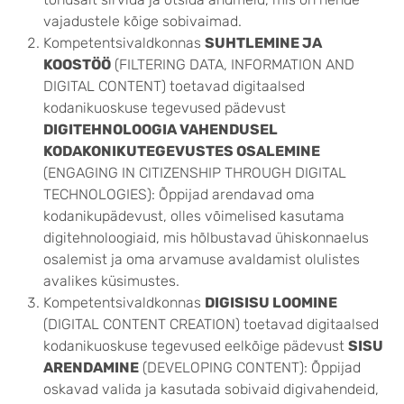
vajadustele kõige sobivaimad.
Kompetentsivaldkonnas
SUHTLEMINE JA
KOOSTÖÖ
(FILTERING DATA, INFORMATION AND
DIGITAL CONTENT) toetavad digitaalsed
kodanikuoskuse tegevused pädevust
DIGITEHNOLOOGIA VAHENDUSEL
KODAKONIKUTEGEVUSTES OSALEMINE
(ENGAGING IN CITIZENSHIP THROUGH DIGITAL
TECHNOLOGIES): Õppijad arendavad oma
kodanikupädevust, olles võimelised kasutama
digitehnoloogiaid, mis hõlbustavad ühiskonnaelus
osalemist ja oma arvamuse avaldamist olulistes
avalikes küsimustes.
Kompetentsivaldkonnas
DIGISISU LOOMINE
(DIGITAL CONTENT CREATION)
toetavad digitaalsed
kodanikuoskuse tegevused eelkõige pädevust
SISU
ARENDAMINE
(DEVELOPING CONTENT): Õppijad
oskavad valida ja kasutada sobivaid digivahendeid,