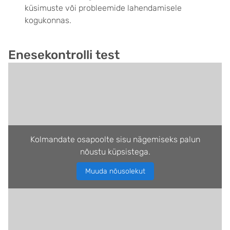
küsimuste või probleemide lahendamisele
kogukonnas.
Enesekontrolli test
Kolmandate osapoolte sisu nägemiseks palun
nõustu küpsistega.
Muuda nõusolekut