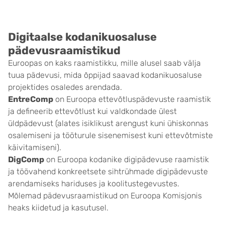
Digitaalse kodanikuosaluse
pädevusraamistikud
Euroopas on kaks raamistikku, mille alusel saab välja
tuua pädevusi, mida õppijad saavad kodanikuosaluse
projektides osaledes arendada.
EntreComp
on Euroopa ettevõtluspädevuste raamistik
ja defineerib ettevõtlust kui valdkondade ülest
üldpädevust (alates isiklikust arengust kuni ühiskonnas
osalemiseni ja tööturule sisenemisest kuni ettevõtmiste
käivitamiseni).
DigComp
on Euroopa kodanike digipädevuse raamistik
ja töövahend konkreetsete sihtrühmade digipädevuste
arendamiseks hariduses ja koolitustegevustes.
Mõlemad pädevusraamistikud on Euroopa Komisjonis
heaks kiidetud ja kasutusel.