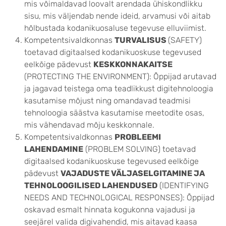
mis võimaldavad loovalt arendada ühiskondlikku
sisu, mis väljendab nende ideid, arvamusi või aitab
hõlbustada kodanikuosaluse tegevuse elluviimist.
Kompetentsivaldkonnas
TURVALISUS
(SAFETY)
toetavad digitaalsed kodanikuoskuse tegevused
eelkõige pädevust
KESKKONNAKAITSE
(PROTECTING THE ENVIRONMENT): Õppijad arutavad
ja jagavad teistega oma teadlikkust digitehnoloogia
kasutamise mõjust ning omandavad teadmisi
tehnoloogia säästva kasutamise meetodite osas,
mis vähendavad mõju keskkonnale.
Kompetentsivaldkonnas
PROBLEEMI
LAHENDAMINE
(PROBLEM SOLVING) toetavad
digitaalsed kodanikuoskuse tegevused eelkõige
pädevust
VAJADUSTE VÄLJASELGITAMINE JA
TEHNOLOOGILISED LAHENDUSED
(IDENTIFYING
NEEDS AND TECHNOLOGICAL RESPONSES): Õppijad
oskavad esmalt hinnata kogukonna vajadusi ja
seejärel valida digivahendid, mis aitavad kaasa