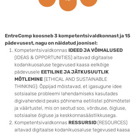
EntreComp koosneb 3 kompetentsivaldkonnast ja 15
pädevusest, nagu on näidatud joonisel:
Kompetentsivaldkonnas
IDEED JA VÕIMALUSED
(
IDEAS & OPPORTUNITIES)
aitavad digitaalse
kodanikuosaluse tegevused kaasa eelkõige
pädevusele
EETILINE JA JÄTKUSUUTLIK
MÕTLEMINE
(
ETHICAL AND SUSTAINABLE
THINKING)
: Õppijad mõistavad, et igasugune idee
sotsiaalse probleemi lahendamiseks kasutades
digivahendeid peaks põhinema eetilistel põhimõtetel
ja väärtustel, mis on seotud soo, võrdsuse, õigluse,
sotsiaalse õigluse ja keskkonnasäästlikkusega.
Kompetentsivaldkonnas
RESSURSID
(RESOURCES)
aitavad digitaalse kodanikuosaluse tegevused kaasa