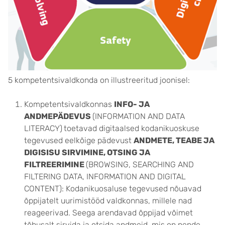
5 kompetentsivaldkonda on illustreeritud joonisel:
Kompetentsivaldkonnas
INFO- JA
ANDMEPÄDEVUS
(
INFORMATION AND DATA
LITERACY
)
toetavad digitaalsed kodanikuoskuse
tegevused eelkõige pädevust
ANDMETE, TEABE JA
DIGISISU SIRVIMINE, OTSING JA
FILTREERIMINE
(BROWSING, SEARCHING AND
FILTERING DATA, INFORMATION AND DIGITAL
CONTENT):
Kodanikuosaluse tegevused nõuavad
õppijatelt uurimistööd valdkonnas, millele nad
reageerivad. Seega arendavad õppijad võimet
tõhusalt sirvida ja otsida andmeid, mis on nende