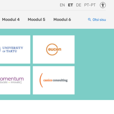
Juurde
EN
ET
DE
PT-PT
Moodul 4
Moodul 5
Moodul 6
Otsi sisu