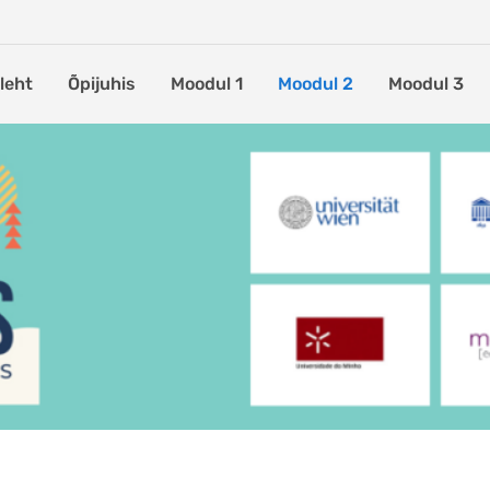
leht
Õpijuhis
Moodul 1
Moodul 2
Moodul 3