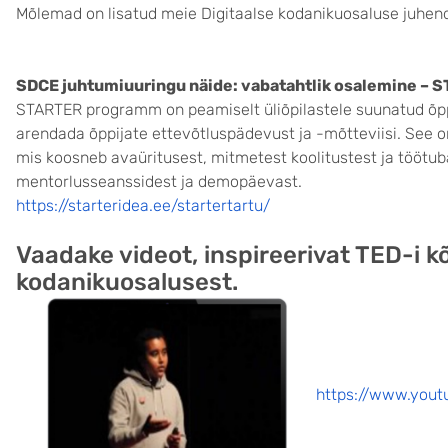
Mõlemad on lisatud meie Digitaalse kodanikuosaluse juhen
SDCE juhtumiuuringu näide: vabatahtlik osalemine –
STARTER programm on peamiselt üliõpilastele suunatud õp
arendada õppijate ettevõtluspädevust ja -mõtteviisi. See
mis koosneb avaüritusest, mitmetest koolitustest ja töötub
mentorlusseanssidest ja demopäevast.
https://starteridea.ee/startertartu/
Vaadake videot, inspireerivat TED-i kõ
kodanikuosalusest.
https://www.you