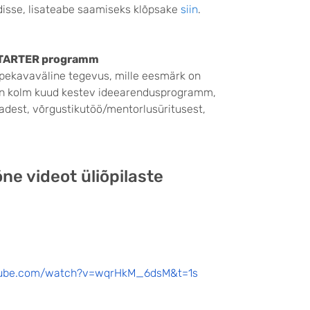
disse, lisateabe saamiseks klõpsake
siin
.
 STARTER programm
pekavaväline tegevus, mille eesmärk on
 on kolm kuud kestev ideearendusprogramm,
adest, võrgustikutöö/mentorlusüritusest,
ne videot üliõpilaste
tube.com/watch?v=wqrHkM_6dsM&t=1s