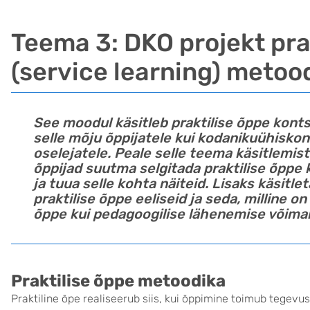
Teema 3: DKO projekt pra
(service learning) metoo
See moodul käsitleb praktilise õppe konts
selle mõju õppijatele kui kodanikuühisko
oselejatele. Peale selle teema käsitlemis
õppijad suutma selgitada praktilise õppe
ja tuua selle kohta näiteid. Lisaks käsitle
praktilise õppe eeliseid ja seda, milline on
õppe kui pedagoogilise lähenemise võima
Praktilise õppe metoodika
Praktiline õpe realiseerub siis, kui õppimine toimub tegevus