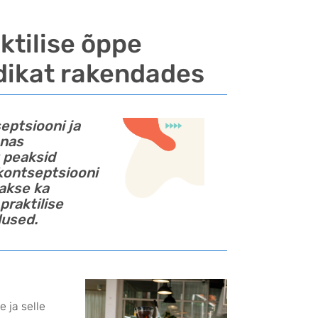
ktilise õppe
dikat rakendades
eptsiooni ja
nnas
t peaksid
 kontseptsiooni
takse ka
 praktilise
lused.
e ja selle