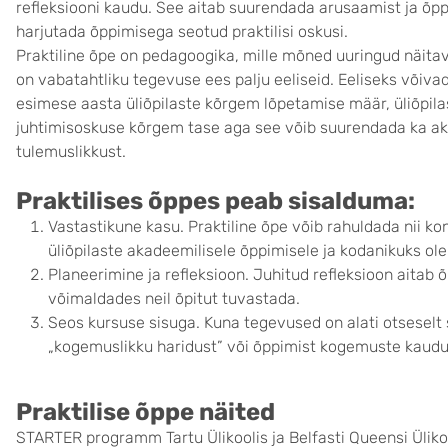
refleksiooni kaudu. See aitab suurendada arusaamist ja õpp
harjutada õppimisega seotud praktilisi oskusi.
Praktiline õpe on pedagoogika, mille mõned uuringud näitav
on vabatahtliku tegevuse ees palju eeliseid. Eeliseks võivad
esimese aasta üliõpilaste kõrgem lõpetamise määr, üliõpila
juhtimisoskuse kõrgem tase aga see võib suurendada ka ak
tulemuslikkust.
Praktilises õppes peab sisalduma
:
Vastastikune kasu. Praktiline õpe võib rahuldada nii k
üliõpilaste akadeemilisele õppimisele ja kodanikuks ol
Planeerimine ja refleksioon. Juhitud refleksioon aitab
võimaldades neil õpitut tuvastada.
Seos kursuse sisuga. Kuna tegevused on alati otseselt
„kogemuslikku haridust” või õppimist kogemuste kaudu
Praktilise õppe näited
STARTER programm Tartu Ülikoolis ja Belfasti Queensi Üli