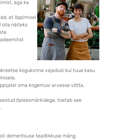
imist, aga ka
ad, et õppimisel
 olla näiteks
ste
adeemilist
onkreetse kogukonna vajadusi kui tuua kasu
emisele.
 õppijatel oma kogemusi arvesse võtta,
 seotud õpieesmärkidega, toetab see
.
kooli dementsuse teadlikkuse mäng.