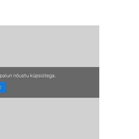
palun nõustu küpsistega.
t