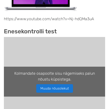
https://www.youtube.com/watch?v=Nj-hdQMa3uA
Enesekontrolli test
Kolmandate osapoolte sisu nägemiseks palun
nõustu küpsistega.
Muuda nõusolekut