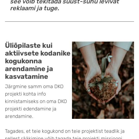
see võib tekitada suust-suhu levivat
reklaami ja tuge.
Üliõpilaste kui
aktiivsete kodanike
kogukonna
arendamine ja
kasvatamine
Järgmine samm oma DKO
projekti kohta info
kinnistamiseks on oma DKO
projekti edendamine ja
arendamine.
Tagades, et teie kogukond on teie projektist teadlik ja
sellest rääkimine võib tagada teie projekti missiooni