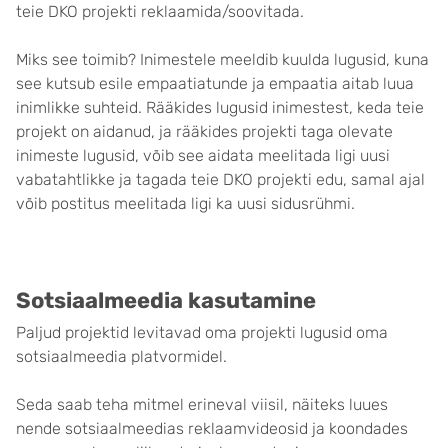
teie DKO projekti reklaamida/soovitada.
Miks see toimib? Inimestele meeldib kuulda lugusid, kuna
see kutsub esile empaatiatunde ja empaatia aitab luua
inimlikke suhteid. Rääkides lugusid inimestest, keda teie
projekt on aidanud, ja rääkides projekti taga olevate
inimeste lugusid, võib see aidata meelitada ligi uusi
vabatahtlikke ja tagada teie DKO projekti edu, samal ajal
võib postitus meelitada ligi ka uusi sidusrühmi.
Sotsiaalmeedia kasutamine
Paljud projektid levitavad oma projekti lugusid oma
sotsiaalmeedia platvormidel.
Seda saab teha mitmel erineval viisil, näiteks luues
nende sotsiaalmeedias reklaamvideosid ja koondades