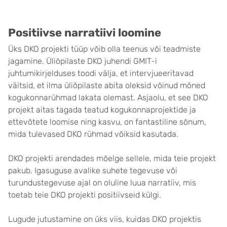
Positiivse narratiivi loomine
Üks DKO projekti tüüp võib olla teenus või teadmiste
jagamine. Üliõpilaste DKO juhendi GMIT-i
juhtumikirjelduses toodi välja, et intervjueeritavad
väitsid, et ilma üliõpilaste abita oleksid võinud mõned
kogukonnarühmad lakata olemast. Asjaolu, et see DKO
projekt aitas tagada teatud kogukonnaprojektide ja
ettevõtete loomise ning kasvu, on fantastiline sõnum,
mida tulevased DKO rühmad võiksid kasutada.
DKO projekti arendades mõelge sellele, mida teie projekt
pakub. Igasuguse avalike suhete tegevuse või
turundustegevuse ajal on oluline luua narratiiv, mis
toetab teie DKO projekti positiivseid külgi.
Lugude jutustamine on üks viis, kuidas DKO projektis