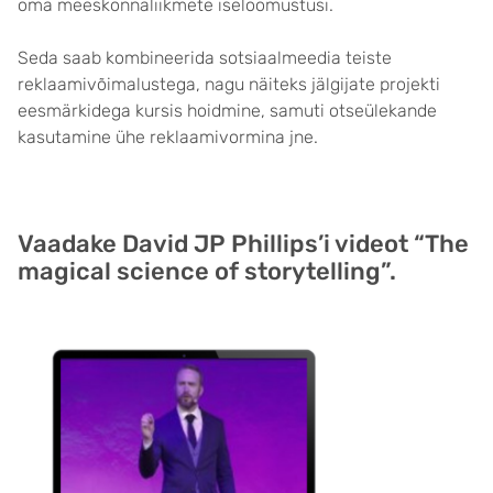
oma meeskonnaliikmete iseloomustusi.
Seda saab kombineerida sotsiaalmeedia teiste
reklaamivõimalustega, nagu näiteks jälgijate projekti
eesmärkidega kursis hoidmine, samuti otseülekande
kasutamine ühe reklaamivormina jne.
Vaadake David JP Phillips’i videot “The
magical science of storytelling”.