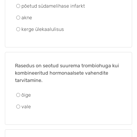
põetud südamelihase infarkt
akne
kerge ülekaalulisus
Rasedus on seotud suurema trombiohuga kui
kombineeritud hormonaalsete vahendite
tarvitamine.
õige
vale