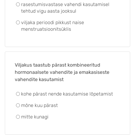
rasestumisvastase vahendi kasutamisel
tehtud vigu aasta jooksul
viljaka perioodi pikkust naise
menstruatsioonitsüklis
Viljakus taastub pärast kombineeritud
hormonaalsete vahendite ja emakasiseste
vahendite kasutamist
kohe pärast nende kasutamise lõpetamist
mõne kuu pärast
mitte kunagi