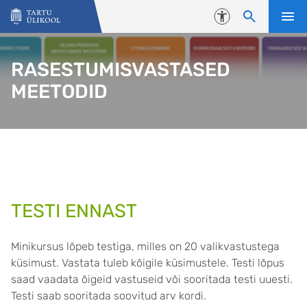
Liigu edasi põhisisu juurde
Juurdepääsetavus
RASESTUMISVASTASED
MEETODID
TESTI ENNAST
Minikursus lõpeb testiga, milles on 20 valikvastustega
küsimust. Vastata tuleb kõigile küsimustele. Testi lõpus
saad vaadata õigeid vastuseid või sooritada testi uuesti.
Testi saab sooritada soovitud arv kordi.