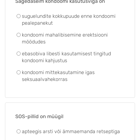
Sagedaseim kondoomi kasutusviga on
suguelundite kokkupuude enne kondoomi
pealepanekut
kondoomi mahalibisemine erektsiooni
möödudes
ebasobiva libesti kasutamisest tingitud
kondoomi kahjustus
kondoomi mittekasutamine igas
seksuaalvahekorras
SOS-pillid on müügil
apteegis arsti või ämmaemanda retseptiga