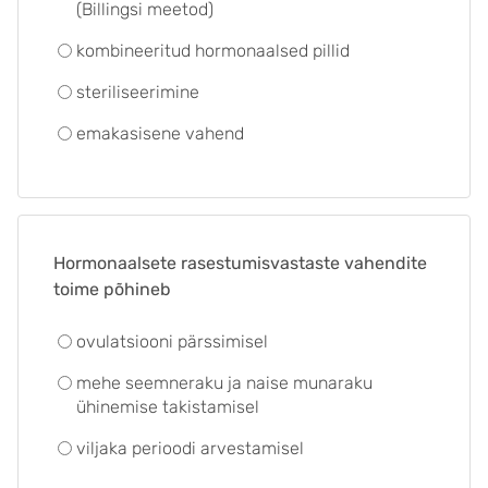
(Billingsi meetod)
kombineeritud hormonaalsed pillid
steriliseerimine
emakasisene vahend
Hormonaalsete rasestumisvastaste vahendite
toime põhineb
ovulatsiooni pärssimisel
mehe seemneraku ja naise munaraku
ühinemise takistamisel
viljaka perioodi arvestamisel