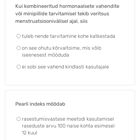
Kui kombineeritud hormonaalsete vahendite
või minipillide tarvitamisel tekib veritsus
menstruatsioonivälisel ajal, siis
tuleb nende tarvitamine kohe katkestada
on see ohutu kõrvaltoime, mis võib
iseenesest mööduda
ei sobi see vahend kindlasti kasutajale
Pearli indeks mõõdab
rasestumisvastase meetodi kasutamisel
raseduste arvu 100 naise kohta esimesel
12 kuul