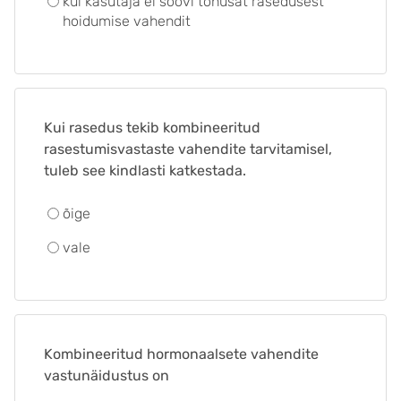
kui kasutaja ei soovi tõhusat rasedusest
hoidumise vahendit
Kui rasedus tekib kombineeritud
rasestumisvastaste vahendite tarvitamisel,
tuleb see kindlasti katkestada.
õige
vale
Kombineeritud hormonaalsete vahendite
vastunäidustus on