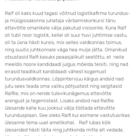
Ralf oli kaks kuud tagasi võitnud logistikafirma turundus-
ja müügiosakonna juhataja värbamiskonkursi tänu
ettevõtte omanikele välja pakutud visioonile. Kuna Ralf
oli tubli noor logistik, kellel oli suur huvi juhtimise vastu,
oli ta üsna hästi kursis, mis selles valdkonnas toimus,
ning suutis juhtkonnale väga hea mulje jätta. Omanikud
otsustasid Ralfi kasuks peaasjalikult seetõttu, et neile
meeldis noore kandidaadi julgus mõelda teisiti, ning nad
eirasid teadlikult kandidaadi vähest kogemust
turundusvaldkonnas. Lõppintervjuu käigus andsid nad
jutu sees teada oma valiku põhjustest ning selgitasid
Ralfile, mis on nende tulevikunägemus ettevõtte
arengust ja tegemistest. Lisaks andsid nad Ralfile
ülesande kahe kuu jooksul välja töötada ettevõtte
turundusplaan. See oleks Ralfi kui esimene vastutusrikas
ülesanne tema uuel ametikohal. Ralf lubas kõik
ülesanded hästi täita ning juhtkonda mitte alt vedada.