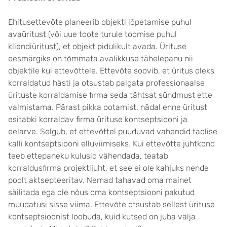
Ehitusettevõte planeerib objekti lõpetamise puhul
avaüritust (või uue toote turule toomise puhul
kliendiüritust), et objekt pidulikult avada. Ürituse
eesmärgiks on tõmmata avalikkuse tähelepanu nii
objektile kui ettevõttele. Ettevõte soovib, et üritus oleks
korraldatud hästi ja otsustab palgata professionaalse
ürituste korraldamise firma seda tähtsat sündmust ette
valmistama. Pärast pikka ootamist, nädal enne üritust
esitabki korraldav firma ürituse kontseptsiooni ja
eelarve. Selgub, et ettevõttel puuduvad vahendid taolise
kalli kontseptsiooni elluviimiseks. Kui ettevõtte juhtkond
teeb ettepaneku kulusid vähendada, teatab
korraldusfirma projektijuht, et see ei ole kahjuks nende
poolt aktsepteeritav. Nemad tahavad oma mainet
säilitada ega ole nõus oma kontseptsiooni pakutud
muudatusi sisse viima. Ettevõte otsustab sellest ürituse
kontseptsioonist loobuda, kuid kutsed on juba välja