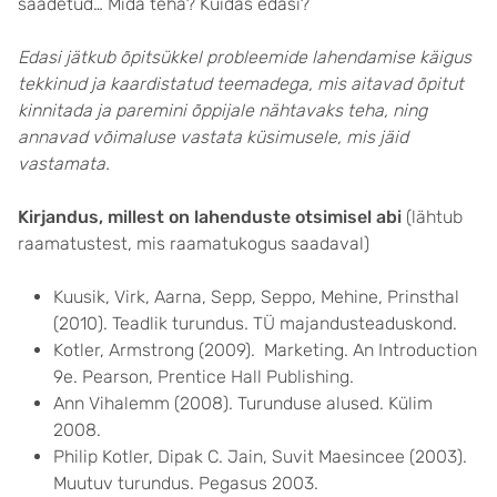
saadetud… Mida teha? Kuidas edasi?
Edasi jätkub õpitsükkel probleemide lahendamise käigus
tekkinud ja kaardistatud teemadega, mis aitavad õpitut
kinnitada ja paremini õppijale nähtavaks teha, ning
annavad võimaluse vastata küsimusele, mis jäid
vastamata.
Kirjandus, millest on lahenduste otsimisel abi
(lähtub
raamatustest, mis raamatukogus saadaval)
Kuusik, Virk, Aarna, Sepp, Seppo, Mehine, Prinsthal
(2010). Teadlik turundus. TÜ majandusteaduskond.
Kotler, Armstrong (2009). Marketing. An Introduction
9e. Pearson, Prentice Hall Publishing.
Ann Vihalemm (2008). Turunduse alused. Külim
2008.
Philip Kotler, Dipak C. Jain, Suvit Maesincee (2003).
Muutuv turundus. Pegasus 2003.