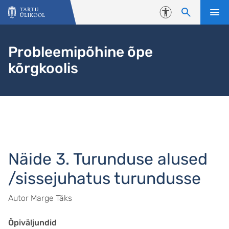
Liigu edasi põhisisu juurde
Juurdepääsetavus
Probleemipõhine õpe
kõrgkoolis
Näide 3. Turunduse alused
/sissejuhatus turundusse
Autor Marge Täks
Õpiväljundid