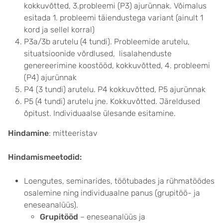
kokkuvõtted, 3.probleemi (P3) ajurünnak. Võimalus
esitada 1. probleemi täiendustega variant (ainult 1
kord ja sellel korral)
P3a/3b arutelu (4 tundi). Probleemide arutelu,
situatsioonide võrdlused, lisalahenduste
genereerimine koostööd, kokkuvõtted, 4. probleemi
(P4) ajurünnak
P4 (3 tundi) arutelu. P4 kokkuvõtted, P5 ajurünnak
P5 (4 tundi) arutelu jne. Kokkuvõtted. Järeldused
õpitust. Individuaalse ülesande esitamine.
Hindamine
: mitteeristav
Hindamismeetodid:
Loengutes, seminarides, töötubades ja rühmatöödes
osalemine ning individuaalne panus (grupitöö- ja
eneseanalüüs).
Grupitööd
– eneseanalüüs ja