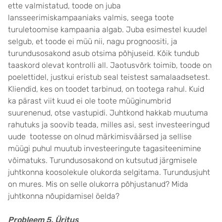
ette valmistatud, toode on juba
lansseerimiskampaaniaks valmis, seega toote
turuletoomise kampaania
algab. Juba esimestel kuudel
selgub, et toode ei müü nii, nagu prognoositi, ja
turundusosakond asub otsima põhjuseid. Kõik tundub
taaskord olevat kontrolli all. Jaotusvõrk toimib, toode on
poelettidel, justkui eristub seal teistest samalaadsetest.
Kliendid, kes on toodet tarbinud, on tootega rahul. Kuid
ka pärast viit kuud ei ole toote müüginumbrid
suurenenud, otse vastupidi. Juhtkond hakkab muutuma
rahutuks ja soovib teada, milles asi, sest investeeringud
uude tootesse on olnud märkimisväärsed ja sellise
müügi puhul muutub investeeringute tagasiteenimine
võimatuks. Turundusosakond on kutsutud järgmisele
juhtkonna koosolekule olukorda selgitama. Turundusjuht
on mures. Mis on selle olukorra põhjustanud? Mida
juhtkonna nõupidamisel öelda?
Probleem 5. Üritus