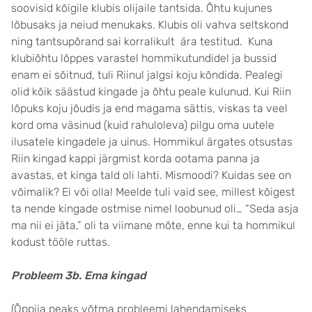
soovisid kõigile klubis olijaile tantsida. Õhtu kujunes
lõbusaks ja neiud menukaks. Klubis oli vahva seltskond
ning tantsupõrand sai korralikult ära testitud. Kuna
klubiõhtu lõppes varastel hommikutundidel ja bussid
enam ei sõitnud, tuli Riinul jalgsi koju kõndida. Pealegi
olid kõik säästud kingade ja õhtu peale kulunud. Kui Riin
lõpuks koju jõudis ja end magama sättis, viskas ta veel
kord oma väsinud (kuid rahuloleva) pilgu oma uutele
ilusatele kingadele ja uinus. Hommikul ärgates otsustas
Riin kingad kappi järgmist korda ootama panna ja
avastas, et kinga tald oli lahti. Mismoodi? Kuidas see on
võimalik? Ei või olla! Meelde tuli vaid see, millest kõigest
ta nende kingade ostmise nimel loobunud oli… “Seda asja
ma nii ei jäta,” oli ta viimane mõte, enne kui ta hommikul
kodust tööle ruttas.
Probleem 3b. Ema kingad
(Õppija peaks võtma probleemi lahendamiseks