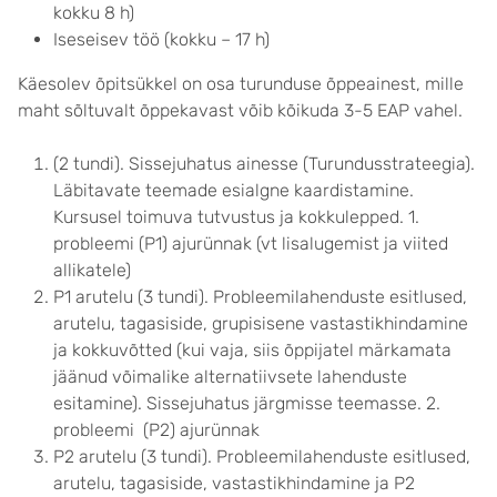
kokku 8 h)
Iseseisev töö (kokku – 17 h)
Käesolev õpitsükkel on osa turunduse õppeainest, mille
maht sõltuvalt õppekavast võib kõikuda 3-5 EAP vahel.
(2 tundi). Sissejuhatus ainesse (Turundusstrateegia).
Läbitavate teemade esialgne kaardistamine.
Kursusel toimuva tutvustus ja kokkulepped. 1.
probleemi (P1) ajurünnak (vt lisalugemist ja viited
allikatele)
P1 arutelu (3 tundi). Probleemilahenduste esitlused,
arutelu, tagasiside, grupisisene vastastikhindamine
ja kokkuvõtted (kui vaja, siis õppijatel märkamata
jäänud võimalike alternatiivsete lahenduste
esitamine). Sissejuhatus järgmisse teemasse. 2.
probleemi (P2) ajurünnak
P2 arutelu (3 tundi). Probleemilahenduste esitlused,
arutelu, tagasiside, vastastikhindamine ja P2