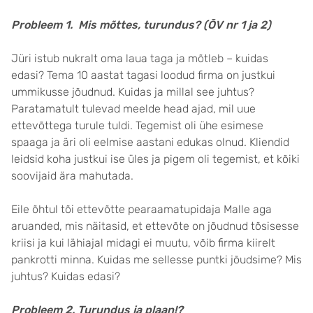
Probleem 1. Mis mõttes, turundus? (ÕV nr 1 ja 2)
Jüri istub nukralt oma laua taga ja mõtleb – kuidas
edasi? Tema 10 aastat tagasi loodud firma on justkui
ummikusse jõudnud. Kuidas ja millal see juhtus?
Paratamatult tulevad meelde head ajad, mil uue
ettevõttega turule tuldi. Tegemist oli ühe esimese
spaaga ja äri oli eelmise aastani edukas olnud. Kliendid
leidsid koha justkui ise üles ja pigem oli tegemist, et kõiki
soovijaid ära mahutada.
Eile õhtul tõi ettevõtte pearaamatupidaja Malle aga
aruanded, mis näitasid, et ettevõte on jõudnud tõsisesse
kriisi ja kui lähiajal midagi ei muutu, võib firma kiirelt
pankrotti minna. Kuidas me sellesse puntki jõudsime? Mis
juhtus? Kuidas edasi?
Probleem 2. Turundus ja plaan!?