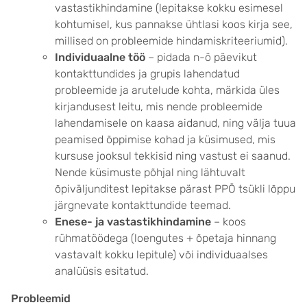
vastastikhindamine (lepitakse kokku esimesel
kohtumisel, kus pannakse ühtlasi koos kirja see,
millised on probleemide hindamiskriteeriumid).
Individuaalne töö
– pidada n-ö päevikut
kontakttundides ja grupis lahendatud
probleemide ja arutelude kohta, märkida üles
kirjandusest leitu, mis nende probleemide
lahendamisele on kaasa aidanud, ning välja tuua
peamised õppimise kohad ja küsimused, mis
kursuse jooksul tekkisid ning vastust ei saanud.
Nende küsimuste põhjal ning lähtuvalt
õpiväljunditest lepitakse pärast PPÕ tsükli lõppu
järgnevate kontakttundide teemad.
Enese- ja vastastikhindamine
– koos
rühmatöödega (loengutes + õpetaja hinnang
vastavalt kokku lepitule) või individuaalses
analüüsis esitatud.
Probleemid