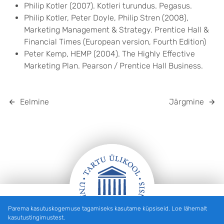
Philip Kotler (2007). Kotleri turundus. Pegasus.
Philip Kotler, Peter Doyle, Philip Stren (2008),
Marketing Management & Strategy. Prentice Hall &
Financial Times (European version, Fourth Edition)
Peter Kemp, HEMP (2004). The Highly Effective
Marketing Plan. Pearson / Prentice Hall Business.
Eelmine
Järgmine
Parema kasutuskogemuse tagamiseks kasutame küpsiseid. Loe lähemalt
Jalus
kasutustingimustest.