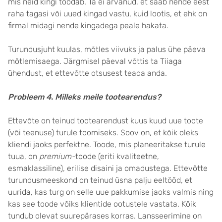
mis neid kingi toodab. Ta ei arvanud, et saab nende eest
raha tagasi või uued kingad vastu, kuid lootis, et ehk on
firmal midagi nende kingadega peale hakata.
Turundusjuht kuulas, mõtles viivuks ja palus ühe päeva
mõtlemisaega. Järgmisel päeval võttis ta Tiiaga
ühendust, et ettevõtte otsusest teada anda.
Probleem 4. Milleks meile tootearendus?
Ettevõte on teinud tootearendust kuus kuud uue toote
(või teenuse) turule toomiseks. Soov on, et kõik oleks
kliendi jaoks perfektne. Toode, mis planeeritakse turule
tuua, on
p
remium-
toode (eriti kvaliteetne,
esmaklassiline), erilise disaini ja omadustega. Ettevõtte
turundusmeeskond on teinud üsna palju eeltööd, et
uurida, kas turg on selle uue pakkumise jaoks valmis ning
kas see toode võiks klientide ootustele vastata. Kõik
tundub olevat suurepärases korras. Lansseerimine on