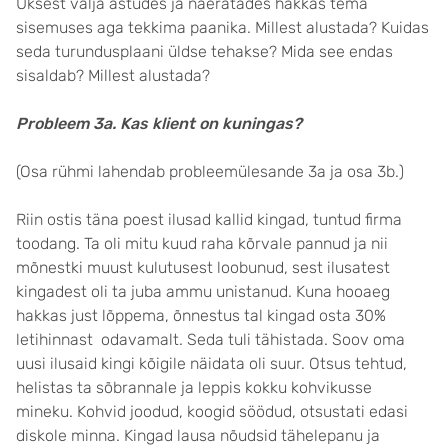
Uksest välja astudes ja naeratades hakkas tema
sisemuses aga tekkima paanika. Millest alustada? Kuidas
seda turundusplaani üldse tehakse? Mida see endas
sisaldab? Millest alustada?
Probleem 3a. Kas klient on kuningas?
(Osa rühmi lahendab probleemülesande 3a ja osa 3b.)
Riin ostis täna poest ilusad kallid kingad, tuntud firma
toodang. Ta oli mitu kuud raha kõrvale pannud ja nii
mõnestki muust kulutusest loobunud, sest ilusatest
kingadest oli ta juba ammu unistanud. Kuna hooaeg
hakkas just lõppema, õnnestus tal kingad osta 30%
letihinnast odavamalt. Seda tuli tähistada. Soov oma
uusi ilusaid kingi kõigile näidata oli suur. Otsus tehtud,
helistas ta sõbrannale ja leppis kokku kohvikusse
mineku. Kohvid joodud, koogid söödud, otsustati edasi
diskole minna. Kingad lausa nõudsid tähelepanu ja