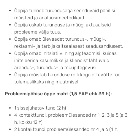
Õppija tunneb turundusega seonduvaid põhilisi
mõisteid ja analüüsimeetodikaid.
Õppija oskab turunduse ja müügi aktuaalseid
probleeme välja tuua.
Õppija omab ülevaadet turundus-, müügi-,
reklaami- ja tarbijakaitsealasest seadusandlusest.
Õppija omab initsiatiivi ning algteadmisi, kuidas
initsieerida kasumlikke ja kliendist lähtuvaid
arendus-, turundus- ja müügitegevusi.
Õppija mõistab turunduse rolli kogu ettevõtte töö
tulemuslikuks ning muutmisel.
Probleemipõhise õppe maht (1,5 EAP ehk
39 h):
1 sissejuhatav tund (2 h)
4 kontakttundi, probleemülesanded nr 1, 2, 3 ja 5 (a 3
h, kokku 12 h)
2 kontakttundi probleemülesanded nr 4 ja 6 (4 h,