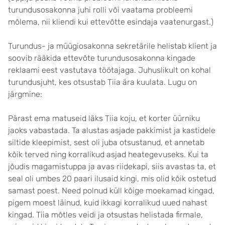
turundusosakonna juhi rolli või vaatama probleemi
mõlema, nii kliendi kui ettevõtte esindaja vaatenurgast.)
Turundus- ja müügiosakonna sekretärile helistab klient ja
soovib rääkida ettevõte turundusosakonna kingade
reklaami eest vastutava töötajaga. Juhuslikult on kohal
turundusjuht, kes otsustab Tiia ära kuulata. Lugu on
järgmine:
Pärast ema matuseid läks Tiia koju, et korter üürniku
jaoks vabastada. Ta alustas asjade pakkimist ja kastidele
siltide kleepimist, sest oli juba otsustanud, et annetab
kõik terved ning korralikud asjad heategevuseks. Kui ta
jõudis magamistuppa ja avas riidekapi, siis avastas ta, et
seal oli umbes 20 paari ilusaid kingi, mis olid kõik ostetud
samast poest. Need polnud küll kõige moekamad kingad,
pigem moest läinud, kuid ikkagi korralikud uued nahast
kingad. Tiia mõtles veidi ja otsustas helistada firmale,