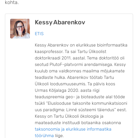
kohta.
Kessy Abarenkov
ETIS
Kessy Abarenkov on elurikkuse bioinformaatika
kaasprofessor. Ta sai Tartu Ülikoolist
doktorikraadi 2011. aastal. Tema doktoritöö oli
seotud PlutoF-platvormi arendamisega. Kessy
kuulub oma valdkonnas maailma mõjukamate
teadlaste hulka. Abarenkov töötab Tartu
Ülikooli loodusmuuseumis. Ta pälvis koos
Urmas Kõljalaga 2020. aasta riigi
teaduspreemia geo- ja bioteaduste alal tööde
tsükli “Eluslooduse taksonite kommunikatsiooni
uus paradigma: Linné süsteemi täiendus” eest.
Kessy on Tartu Ülikooli ökoloogia ja
maateaduste instituudi botaanika osakonna
taksonoomia ja elurikkuse informaatika
töörühma
liige.