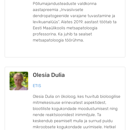
Põllumajandusteaduste valdkonna
aastapreemia „Invasiivsete
dendropatogeenide varajane tuvastamine ja
levikuanalüüs“. Alates 2019. aastast töötab ta
Eesti Maaülikoolis metsapatoloogia
professorina. Ka juhib ta sealset
metsapatoloogia töörühma.
Olesia Dulia
ETIS
Olesia Dulia on ökoloog, kes huvitub bioloogilise
mitmekesisuse erinevatest aspektidest,
biootiliste kogukondade moodustumisest ning
nende reaktsioonidest inimmõjule. Ta
keskendub peamiselt mulla ja surnud puidu
mikroobsete kogukondade uurimisele. Hetkel