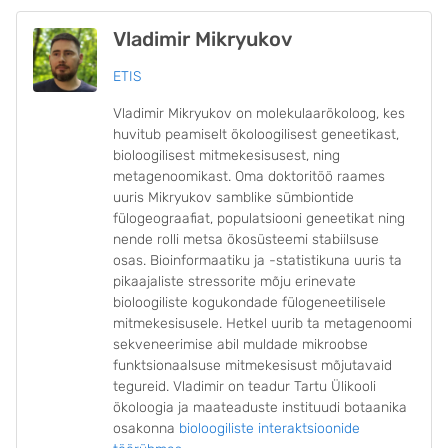
Vladimir Mikryukov
ETIS
Vladimir Mikryukov on molekulaarökoloog, kes
huvitub peamiselt ökoloogilisest geneetikast,
bioloogilisest mitmekesisusest, ning
metagenoomikast. Oma doktoritöö raames
uuris Mikryukov samblike sümbiontide
fülogeograafiat, populatsiooni geneetikat ning
nende rolli metsa ökosüsteemi stabiilsuse
osas. Bioinformaatiku ja -statistikuna uuris ta
pikaajaliste stressorite mõju erinevate
bioloogiliste kogukondade fülogeneetilisele
mitmekesisusele. Hetkel uurib ta metagenoomi
sekveneerimise abil muldade mikroobse
funktsionaalsuse mitmekesisust mõjutavaid
tegureid. Vladimir on teadur Tartu Ülikooli
ökoloogia ja maateaduste instituudi botaanika
osakonna
bioloogiliste interaktsioonide