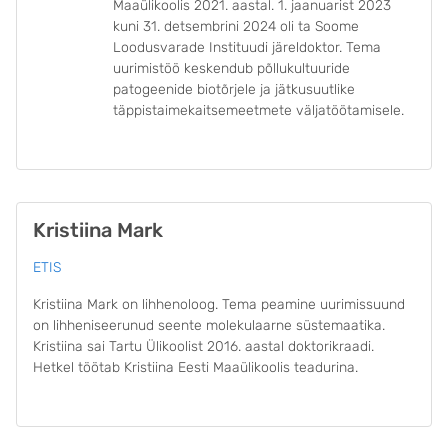
Maaülikoolis 2021. aastal. 1. jaanuarist 2023
kuni 31. detsembrini 2024 oli ta Soome
Loodusvarade Instituudi järeldoktor. Tema
uurimistöö keskendub põllukultuuride
patogeenide biotõrjele ja jätkusuutlike
täppistaimekaitsemeetmete väljatöötamisele.
Kristiina Mark
ETIS
Kristiina Mark on lihhenoloog. Tema peamine uurimissuund
on lihheniseerunud seente molekulaarne süstemaatika.
Kristiina sai Tartu Ülikoolist 2016. aastal doktorikraadi.
Hetkel töötab Kristiina Eesti Maaülikoolis teadurina.