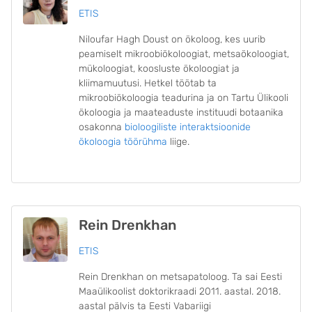
ETIS
Niloufar Hagh Doust on ökoloog, kes uurib
peamiselt mikroobiökoloogiat, metsaökoloogiat,
mükoloogiat, koosluste ökoloogiat ja
kliimamuutusi. Hetkel töötab ta
mikroobiökoloogia teadurina ja on Tartu Ülikooli
ökoloogia ja maateaduste instituudi botaanika
osakonna
bioloogiliste interaktsioonide
ökoloogia töörühma
liige.
Rein Drenkhan
ETIS
Rein Drenkhan on metsapatoloog. Ta sai Eesti
Maaülikoolist doktorikraadi 2011. aastal. 2018.
aastal pälvis ta Eesti Vabariigi