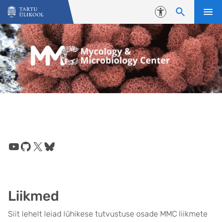
Liigu edasi põhisisu juurde
Juurdepääsetavus
YouTube
GitHub
X
Bluesky
Liikmed
Siit lehelt leiad lühikese tutvustuse osade MMC liikmete