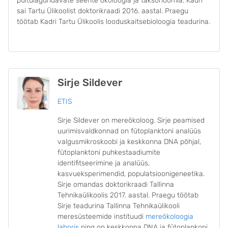
puitulagundavate seente ökoloogia ja taksonoomia. Kadri
sai Tartu Ülikoolist doktorikraadi 2016. aastal. Praegu
töötab Kadri Tartu Ülikoolis looduskaitsebioloogia teadurina.
Sirje Sildever
ETIS
Sirje Sildever on mereökoloog. Sirje peamised
uurimisvaldkonnad on fütoplanktoni analüüs
valgusmikroskoobi ja keskkonna DNA põhjal,
fütoplanktoni puhkestaadiumite
identifitseerimine ja analüüs,
kasvueksperimendid, populatsioonigeneetika.
Sirje omandas doktorikraadi Tallinna
Tehnikaülikoolis 2017. aastal. Praegu töötab
Sirje teadurina Tallinna Tehnikaülikooli
meresüsteemide instituudi
mereökoloogia
laboris
ning on keskkonna DNA ja fütoplankoni