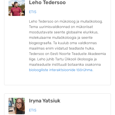
Leho Tedersoo
ETIS
Leho Tedersoo on mükoloog ja mullaökoloog.
Tema uurimisvaldkonnad on mükoriisat
moodustavate seente globaalne elurikkus,
molekulaarne mullaökoloogia ja seente
biogeograafia. Ta kuulub oma valdkonnas
maailmas enim viidatud teadlaste hulka.
Tedersoo on Eesti Noorte Teaduste Akadeemia
liige. Leho juhib Tartu Ülikooli ökoloogia ja
maateaduste instituudi botaanika osakonna
bioloogiliste interaktsioonide töörühma.
Iryna Yatsiuk
ETIS