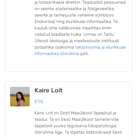
ja botaanikaaia direktor. Teadustöö peasuunad
on seente süstemaatika ja fülogeneetika,
seente ja taimejuurte vaheline sümbioos
(mükoriisa) ning elurikkuse informaatika. Ta
kuulub oma valdkonnas maailmas enim
viidatud teadlaste hulka. Urmas on Tartu
Ülikooli ökoloogia ja maateaduste instituudi
botaanika osakonna
taksonoomia ja elurikkuse
informaatika töörühma
juht.
Kaire Loit
ETIS
Kaire Loit on Eesti Maaülikooli õppejõud ja
teadur. Ta on Eesti Maaülikooli taimetervise
õppetooli juures tegutseva fütopatoloogia
töörühma liige. Ta lõpetas doktorikraadi Eesti