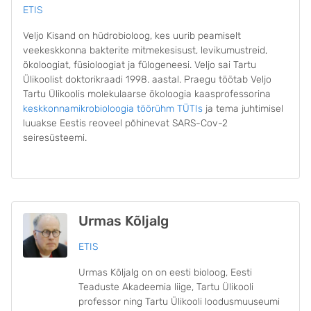
ETIS
Veljo Kisand on hüdrobioloog, kes uurib peamiselt
veekeskkonna bakterite mitmekesisust, levikumustreid,
ökoloogiat, füsioloogiat ja fülogeneesi. Veljo sai Tartu
Ülikoolist doktorikraadi 1998. aastal. Praegu töötab Veljo
Tartu Ülikoolis molekulaarse ökoloogia kaasprofessorina
keskkonnamikrobioloogia töörühm TÜTIs
ja tema juhtimisel
luuakse Eestis reoveel põhinevat SARS-Cov-2
seiresüsteemi.
Urmas Kõljalg
ETIS
Urmas Kõljalg on on eesti bioloog, Eesti
Teaduste Akadeemia liige, Tartu Ülikooli
professor ning Tartu Ülikooli loodusmuuseumi