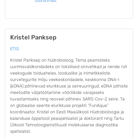
töörühmas.
Kristel Panksep
ETIS
Kristel Panksep on hüdrobioloog. Tema peamisteks
uurimisvaldkondadeks on toksilised sinivetikad ja nende roll
veekogude toiduahelas, looduslike ja inimetkkeliste
survetegurite mõju veekeskondadele, keskkonna DNA-l
(eDNA) põhinevad elurikkuse ja seireuuringud, eDNA põhiste
meetodite väljatöötamine võõrliikide varajaseks
tuvastamiseks ning reoveel põhinev SARS-Cov-2 seire. Ta
on globaalse seente elurikkuse projekti “FunAqua”
koordinaator. Kristel on Eesti Maaülikooli Hüdrobioloogia ja
kalanduse õppetooli peaspetsialist ja doktorant ning Tartu
Ülikooli Tehnoloogiainstituudi molekulaarse diagnostika
spetsialist.