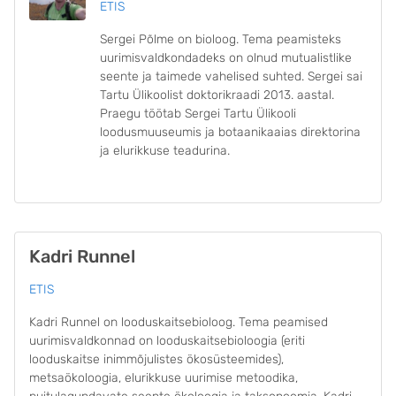
ETIS
Sergei Põlme on bioloog. Tema peamisteks
uurimisvaldkondadeks on olnud mutualistlike
seente ja taimede vahelised suhted. Sergei sai
Tartu Ülikoolist doktorikraadi 2013. aastal.
Praegu töötab Sergei Tartu Ülikooli
loodusmuuseumis ja botaanikaaias direktorina
ja elurikkuse teadurina.
Kadri Runnel
ETIS
Kadri Runnel on looduskaitsebioloog. Tema peamised
uurimisvaldkonnad on looduskaitsebioloogia (eriti
looduskaitse inimmõjulistes ökosüsteemides),
metsaökoloogia, elurikkuse uurimise metoodika,