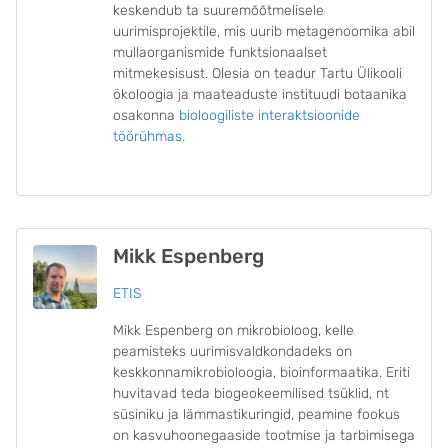
keskendub ta suuremõõtmelisele
uurimisprojektile, mis uurib metagenoomika abil
mullaorganismide funktsionaalset
mitmekesisust. Olesia on teadur Tartu Ülikooli
ökoloogia ja maateaduste instituudi botaanika
osakonna
bioloogiliste interaktsioonide
töörühmas.
Mikk Espenberg
ETIS
Mikk Espenberg on mikrobioloog, kelle
peamisteks uurimisvaldkondadeks on
keskkonnamikrobioloogia, bioinformaatika. Eriti
huvitavad teda biogeokeemilised tsüklid, nt
süsiniku ja lämmastikuringid, peamine fookus
on kasvuhoonegaaside tootmise ja tarbimisega